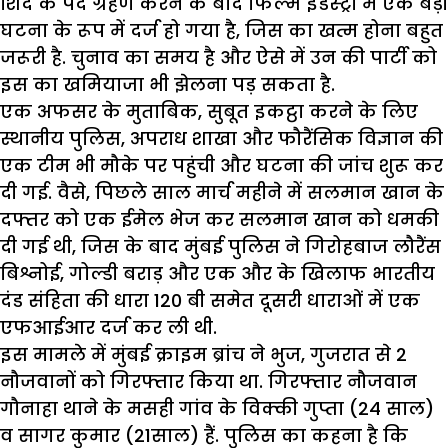
शिंदे के पद ग्रहण करने के बाद फिल्म इंडस्ट्री में एक बड़ी
घटना के रूप में दर्ज हो गया है, जिस का खत्म होना बहुत
जरूरी है. चुनाव का समय है और ऐसे में उन की पार्टी को
इस का खमियाजा भी झेलना पड़ सकता है.
एक अफसर के ‌मुताबिक, सुबूत इकट्ठा करने के लिए
स्थानीय पुलिस, अपराध शाखा और फौरैंसिक विज्ञान की
एक टीम भी मौके पर पहुंची और घटना की जांच शुरू कर
दी गई. वैसे, पिछले साल मार्च महीने में सलमान खान के
दफ्तर को एक ईमेल भेज कर सलमान खान को धमकी
दी गई थी, जिस के बाद मुंबई पुलिस ने गिरोहबाज लौरैंस
बिश्नोई, गोल्डी बराड़ और एक और के खिलाफ भारतीय
दंड संहिता की धारा 120 बी समेत दूसरी धाराओं में एक
एफआईआर दर्ज कर ली थी.
इस मामले में मुंबई क्राइम ब्रांच ने भुज, गुजरात से 2
नौजवानों को गिरफ्तार किया था. गिरफ्तार नौजवान
गौनाहा थाने के मसही गांव के विक्की गुप्ता (24 साल)
व सागर कुमार (21साल) हैं. पुलिस का कहना है कि