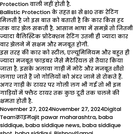
Protection वाली नहीं होती है.
Ballistic Protection के तहत B1 से B10 तक रेटिंग
मिलती है जो इस बात को बताती है कि कार किस हद
तक वार झेल सकती है. आसान भाषा में समझें तो जितनी
ज्यादा बैलिस्टिक प्रोटेक्शन रेटिंग उतनी ही ज्यादा कार
वार झेलने में सक्षम और मजबूत होगी.
इस तरह की कार को स्टील, एल्यूमिनियम और बहुत ही
ज्यादा मजबूत फाइबर जैसे मैटेरियल से तैयार किया
जाता है. इसके अलावा गाड़ी में मोटे और मजबूत शीशे
लगाए जाते हैं जो गोलियों को अंदर जाने से रोकते हैं.
अगर गाड़ी के टायर पर गोली लग भी गई तो भी इन
गाड़ियों में फ्लैट टायर तक कुछ दूरी तक चलने की
क्षमता होती है.
Posted
Author
November 27, 2024
November 27, 2024
Digital
on
Categories
Tags
Team
क्राइम
ajit pawar maharashtra
,
baba
siddique
,
baba siddique news
,
baba siddique
shot
,
baba siddiqui
,
BishnoyiSamaj
,