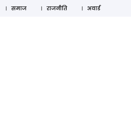
⚲
स्टोरी
लॉग इन
SUBSCRIBE
समाज
राजनीति
अवार्ड