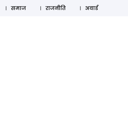
⚲
स्टोरी
लॉग इन
SUBSCRIBE
समाज
राजनीति
अवार्ड