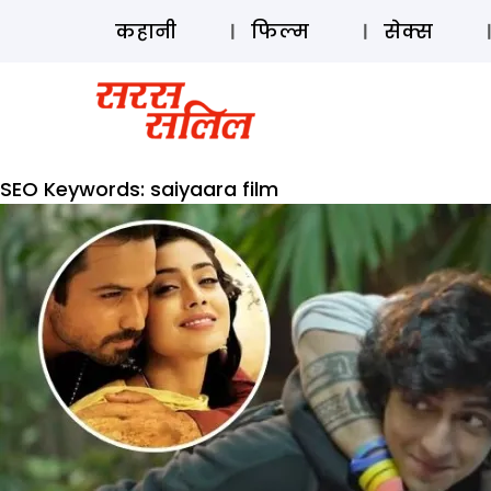
कहानी
फिल्म
सेक्स
SEO Keywords:
saiyaara film