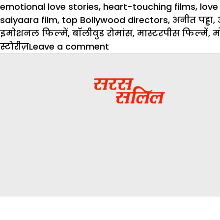
on
emotional love stories
,
heart-touching films
,
love
saiyaara film
,
top Bollywood directors
,
अनीत पड्डा
,
इमोशनल फिल्में
,
बॉलीवुड रोमांस
,
मास्टरपीस फिल्में
,
म
on
स्टोरीज़
Leave a comment
Mohit
Suri
Films:
रोमांस
और
इमोशन
का
परफेक्ट
मेल
–
ये
फिल्में
हैं