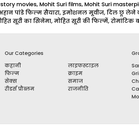
 story movies
,
Mohit Suri films
,
Mohit Suri masterp
अहान पांडे फिल्म सैयारा
,
इमोशनल मूवीज
,
दिल छू लेने 
ोहित सूरी का सिनेमा
,
मोहित सूरी की फिल्में
,
रोमांटिक ब
Our Categories
Gr
कहानी
लाइफस्टाइल
Sar
फिल्म
क्राइम
Gr
सेक्स
समाज
Ch
रीडर्स प्रौब्लम
राजनीति
Ca
Mo