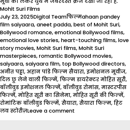
मूवी को लेकर युथ में जबरदस्त क्रेज देखा जा रहा है.
Mohit Suri Films
Posted
Author
Categories
Tags
July 23, 2025
Digital Team
फिल्म
ahaan pandey
on
film saiyaara
,
aneet padda
,
best of Mohit Suri
,
Bollywood romance
,
emotional Bollywood films
,
emotional love stories
,
heart-touching films
,
love
story movies
,
Mohit Suri films
,
Mohit Suri
masterpieces
,
romantic Bollywood movies
,
saiyaara
,
saiyaara film
,
top Bollywood directors
,
अनीत पड्डा
,
अहान पांडे फिल्म सैयारा
,
इमोशनल मूवीज
,
दिल छू लेने वाली फिल्में
,
फिल्म डायरेक्टर मोहित सूरी
,
बॉलीवुड इमोशनल फिल्में
,
बॉलीवुड रोमांस
,
मास्टरपीस
फिल्में
,
मोहित सूरी का सिनेमा
,
मोहित सूरी की फिल्में
,
रोमांटिक बॉलीवुड फिल्में
,
सैयारा
,
सैयारा फिल्म
,
हिट
on
लव स्टोरीज़
Leave a comment
Mohit
Suri