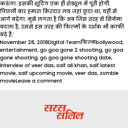
करुंगा. इसकी शूटिंग एक ही शेड्यूल में पूरी होगी.
पिछली बार हमारा किरदार लव जहां छूटा था, वहीं से
आगे बढे़गा. मुझे लगता है कि अब जिस तरह से सिनेमा
बदला है, उससे इस तरह की फिल्मों के दर्शक भी काफी
बढ़े हैं.’
Posted
Author
Categories
Tags
November 28, 2018
Digital Team
फिल्म
bollywood
,
on
entertainment
,
go goa gone 2 shooting
,
go goa
gone shooting
,
go goa gone shooting date
,
interview of veer das
,
saif ali khan
,
saif latest
movie
,
saif upcoming movie
,
veer das
,
zombie
on
movie
Leave a comment
जानिए
कब
शुरू
होगी
‘गो
गोवा