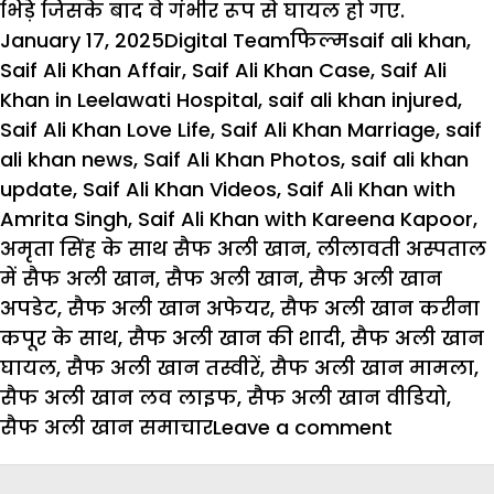
भिड़े जिसके बाद वे गंभीर रूप से घायल हो गए.
Posted
Author
Categories
Tags
January 17, 2025
Digital Team
फिल्म
saif ali khan
,
on
Saif Ali Khan Affair
,
Saif Ali Khan Case
,
Saif Ali
Khan in Leelawati Hospital
,
saif ali khan injured
,
Saif Ali Khan Love Life
,
Saif Ali Khan Marriage
,
saif
ali khan news
,
Saif Ali Khan Photos
,
saif ali khan
update
,
Saif Ali Khan Videos
,
Saif Ali Khan with
Amrita Singh
,
Saif Ali Khan with Kareena Kapoor
,
अमृता सिंह के साथ सैफ अली खान
,
लीलावती अस्पताल
में सैफ अली खान
,
सैफ अली खान
,
सैफ अली खान
अपडेट
,
सैफ अली खान अफेयर
,
सैफ अली खान करीना
कपूर के साथ
,
सैफ अली खान की शादी
,
सैफ अली खान
घायल
,
सैफ अली खान तस्वीरें
,
सैफ अली खान मामला
,
सैफ अली खान लव लाइफ
,
सैफ अली खान वीडियो
,
on
सैफ अली खान समाचार
Leave a comment
आखिर
Saif