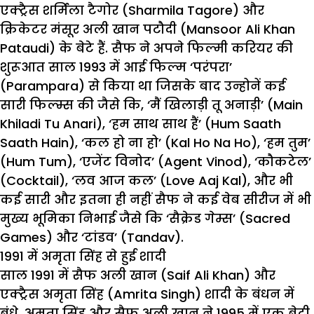
एक्ट्रैस शर्मिला टैगोर (Sharmila Tagore) और
क्रिकेटर मंसूर अली खान पटौदी (Mansoor Ali Khan
Pataudi) के बेटे हैं. सैफ ने अपने फिल्मी करियर की
शुरूआत साल 1993 में आई फिल्म ‘परंपरा’
(Parampara) से किया था जिसके बाद उन्होनें कई
सारी फिल्म्स की जैसे कि, ‘मैं खिलाड़ी तू अनाड़ी’ (Main
Khiladi Tu Anari), ‘हम साथ साथ हैं’ (Hum Saath
Saath Hain), ‘कल हो ना हो’ (Kal Ho Na Ho), ‘हम तुम’
(Hum Tum), ‘एजेंट विनोद’ (Agent Vinod), ‘कौकटेल’
(Cocktail), ‘लव आज कल’ (Love Aaj Kal), और भी
कई सारी और इतना ही नहीं सैफ ने कई वेब सीरीज में भी
मुख्य भूमिका निभाई जैसे कि ‘सैक्रेड गेम्स’ (Sacred
Games) और ‘टांडव’ (Tandav).
1991 में अमृता सिंह से हुई शादी
साल 1991 में सैफ अली खान (Saif Ali Khan) और
एक्ट्रैस अमृता सिंह (Amrita Singh) शादी के बंधन में
बंधे. अमृता सिंह और सैफ अली खान ने 1995 में एक बेटी