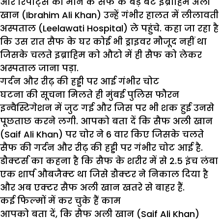
और रिपोर्ट्स की माने के सैफ के बड़े बेटे इब्राहिम अली
खान (Ibrahim Ali Khan) उन्हें गंभीर हालत में लीलावती
अस्पताल (Leelawati Hospital) ले पहुंचे. कहा जा रहा है
कि उस रात सैफ के घर कोई भी ड्राइवर मौजूद नहीं था
जिसके चलते इब्राहिम को औटो में ही सैफ को लेकर
अस्पताल जाना पड़ा.
गर्दन और रीढ़ की हड्डी पर आई गंभीर चोट
घटना की सूचना मिलते ही मुंबई पुलिस फौरन
इन्वैस्टिगेशन में जुट गई और जिस पर भी शक हुई उनसे
पूछताछ करने लगी. आपको बता दें कि सैफ अली खान
(Saif Ali Khan) पर चोर ने 6 वार किए जिसके चलते
सैफ की गर्दन और रीढ़ की हड्डी पर गंभीर चोट आई है.
डौक्टर्स का कहना है कि सैफ के शरीर में से 2.5 इंच लंबा
एक शार्प औबजैक्ट था जिसे डौक्टर ने निकाल दिया है
और अब एक्टर सैफ अली खान खतरे से बाहर हैं.
कई फिल्मों में कर चुके हैं काम
आपको बता दें, कि सैफ अली खान (Saif Ali Khan)