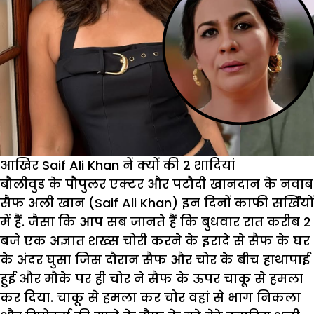
आखिर Saif Ali Khan नें क्यों की 2 शादियां
बौलीवुड के पौपुलर एक्टर और पटौदी खानदान के नवाब
सैफ अली खान (Saif Ali Khan) इन दिनों काफी सर्खियों
में हैं. जैसा कि आप सब जानते हैं कि बुधवार रात करीब 2
बजे एक अज्ञात शख्स चोरी करने के इरादे से सैफ के घर
के अंदर घुसा जिस दौरान सैफ और चोर के बीच हाथापाई
हुई और मौके पर ही चोर ने सैफ के ऊपर चाकू से हमला
कर दिया. चाकू से हमला कर चोर वहां से भाग निकला