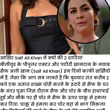
आखिर Saif Ali Khan नें क्यों की 2 शादियां
बौलीवुड के पौपुलर एक्टर और पटौदी खानदान के नवाब
सैफ अली खान (Saif Ali Khan) इन दिनों काफी सर्खियों
में हैं. जैसा कि आप सब जानते हैं कि बुधवार रात करीब 2
बजे एक अज्ञात शख्स चोरी करने के इरादे से सैफ के घर
के अंदर घुसा जिस दौरान सैफ और चोर के बीच हाथापाई
हुई और मौके पर ही चोर ने सैफ के ऊपर चाकू से हमला
कर दिया. चाकू से हमला कर चोर वहां से भाग निकला