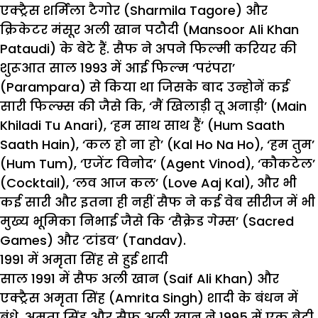
एक्ट्रैस शर्मिला टैगोर (Sharmila Tagore) और
क्रिकेटर मंसूर अली खान पटौदी (Mansoor Ali Khan
Pataudi) के बेटे हैं. सैफ ने अपने फिल्मी करियर की
शुरूआत साल 1993 में आई फिल्म ‘परंपरा’
(Parampara) से किया था जिसके बाद उन्होनें कई
सारी फिल्म्स की जैसे कि, ‘मैं खिलाड़ी तू अनाड़ी’ (Main
Khiladi Tu Anari), ‘हम साथ साथ हैं’ (Hum Saath
Saath Hain), ‘कल हो ना हो’ (Kal Ho Na Ho), ‘हम तुम’
(Hum Tum), ‘एजेंट विनोद’ (Agent Vinod), ‘कौकटेल’
(Cocktail), ‘लव आज कल’ (Love Aaj Kal), और भी
कई सारी और इतना ही नहीं सैफ ने कई वेब सीरीज में भी
मुख्य भूमिका निभाई जैसे कि ‘सैक्रेड गेम्स’ (Sacred
Games) और ‘टांडव’ (Tandav).
1991 में अमृता सिंह से हुई शादी
साल 1991 में सैफ अली खान (Saif Ali Khan) और
एक्ट्रैस अमृता सिंह (Amrita Singh) शादी के बंधन में
बंधे. अमृता सिंह और सैफ अली खान ने 1995 में एक बेटी