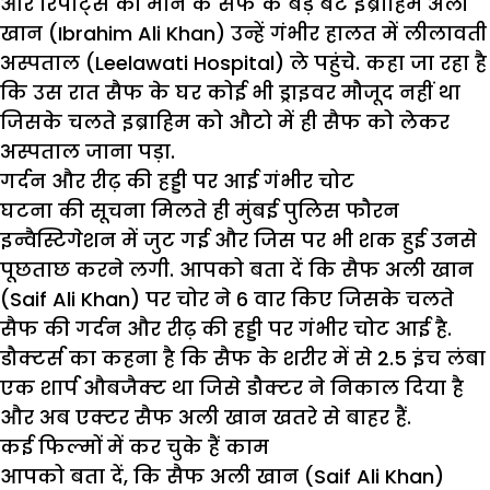
और रिपोर्ट्स की माने के सैफ के बड़े बेटे इब्राहिम अली
खान (Ibrahim Ali Khan) उन्हें गंभीर हालत में लीलावती
अस्पताल (Leelawati Hospital) ले पहुंचे. कहा जा रहा है
कि उस रात सैफ के घर कोई भी ड्राइवर मौजूद नहीं था
जिसके चलते इब्राहिम को औटो में ही सैफ को लेकर
अस्पताल जाना पड़ा.
गर्दन और रीढ़ की हड्डी पर आई गंभीर चोट
घटना की सूचना मिलते ही मुंबई पुलिस फौरन
इन्वैस्टिगेशन में जुट गई और जिस पर भी शक हुई उनसे
पूछताछ करने लगी. आपको बता दें कि सैफ अली खान
(Saif Ali Khan) पर चोर ने 6 वार किए जिसके चलते
सैफ की गर्दन और रीढ़ की हड्डी पर गंभीर चोट आई है.
डौक्टर्स का कहना है कि सैफ के शरीर में से 2.5 इंच लंबा
एक शार्प औबजैक्ट था जिसे डौक्टर ने निकाल दिया है
और अब एक्टर सैफ अली खान खतरे से बाहर हैं.
कई फिल्मों में कर चुके हैं काम
आपको बता दें, कि सैफ अली खान (Saif Ali Khan)