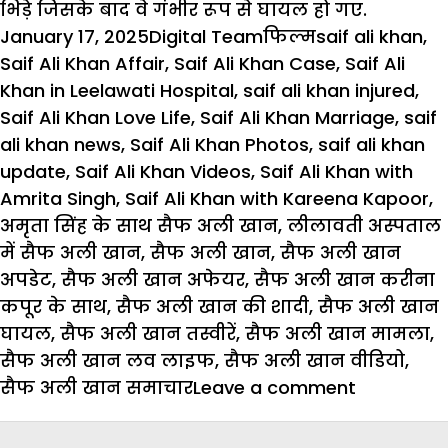
भिड़े जिसके बाद वे गंभीर रूप से घायल हो गए.
Posted
Author
Categories
Tags
January 17, 2025
Digital Team
फिल्म
saif ali khan
,
on
Saif Ali Khan Affair
,
Saif Ali Khan Case
,
Saif Ali
Khan in Leelawati Hospital
,
saif ali khan injured
,
Saif Ali Khan Love Life
,
Saif Ali Khan Marriage
,
saif
ali khan news
,
Saif Ali Khan Photos
,
saif ali khan
update
,
Saif Ali Khan Videos
,
Saif Ali Khan with
Amrita Singh
,
Saif Ali Khan with Kareena Kapoor
,
अमृता सिंह के साथ सैफ अली खान
,
लीलावती अस्पताल
में सैफ अली खान
,
सैफ अली खान
,
सैफ अली खान
अपडेट
,
सैफ अली खान अफेयर
,
सैफ अली खान करीना
कपूर के साथ
,
सैफ अली खान की शादी
,
सैफ अली खान
घायल
,
सैफ अली खान तस्वीरें
,
सैफ अली खान मामला
,
सैफ अली खान लव लाइफ
,
सैफ अली खान वीडियो
,
on
सैफ अली खान समाचार
Leave a comment
आखिर
Saif