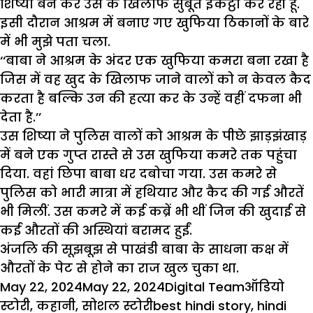
शिष्या बन कर उस के खिलाफ सुबूत इकट्ठा कर रही हूं.
इसी दौरान आश्रम में बनाए गए खुफिया ठिकानों के बारे
में भी मुझे पता चला.
‘‘बाबा ने आश्रम के अंदर एक खुफिया कमरा बना रखा है
जिस में वह खुद के खिलाफ जाने वालों को न केवल कैद
करता है बल्कि उन की हत्या कर के उन्हें वहीं दफना भी
देता है.’’
उस शिष्या ने पुलिस वालों को आश्रम के पीछे झाड़झंखाड़
में बने एक गुप्त रास्ते से उस खुफिया कमरे तक पहुंचा
दिया. वहां छिपा बाबा धर दबोचा गया. उस कमरे से
पुलिस को भारी मात्रा में हथियार और कैद की गई औरतें
भी मिलीं. उस कमरे में कई कब्रें भी थीं जिन की खुदाई से
कई औरतों की अस्थियां बरामद हुईं.
अंजलि की सूझबूझ से पाखंडी बाबा के साधना कक्ष में
औरतों के पेट से होने का राज खुल चुका था.
Posted
Author
Categorie
May 22, 2024
May 22, 2024
Digital Team
ऑडियो
on
Tags
स्टोरी
,
कहानी
,
सोशल स्टोरी
best hindi story
,
hindi