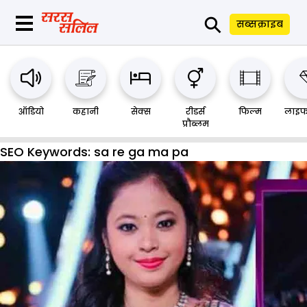
⚲
सब्सक्राइब
ऑडियो
कहानी
सेक्स
रीडर्स
फिल्म
लाइफ
प्रौब्लम
SEO Keywords:
sa re ga ma pa