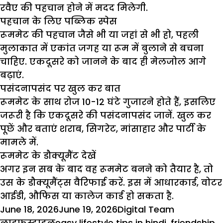
रवैए की पहचान होने में मदद मिलेगी.
पहचान के लिए पब्लिक स्पेस
रूममेट की पहचान जैसे भी या जहां से भी हो, पहली
मुलाकात में एकांत जगह या रूम में बुलाने से बचना
चाहिए. एकदूसरे को जानने के बाद ही मेलजोल आगे
बढ़ाएं.
पसंदनापसंद पर खुल कर बात
रूममेट के साथ रोज 10-12 घंटे गुजारने होते हैं, इसलिए
जरूरी है कि एकदूसरे की पसंदनापसंद जानें. खुल कर
पूछें और बताएं शराब, सिगरेट, मांसाहार और पार्टी के
मामले में.
रूममेट के डौक्यूमैंट देखें
अगर इन सब के बाद वह रूममेट बनने को तैयार है, तो
उस के डौक्यूमैंट्स वैरिफाई करें. इस में आधारकार्ड, वोटर
आईडी, औफिस या कालेज कार्ड हो सकता है.
Posted
Author
Categorie
June 18, 2026
June 19, 2026
Digital Team
on
Tags
लाइफस्टाइल
easy lifestyle tips in hindi
,
friendship
,