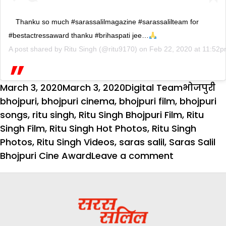
Thanku so much #sarassalilmagazine #sarassalilteam for
#bestactressaward thanku #brihaspati jee…
A post shared by
Ritu Singh
(@ritu9170) on
Feb 22, 2020 at 11:52
Posted
Author
Categori
T
March 3, 2020
March 3, 2020
Digital Team
भोजपुरी
on
bhojpuri
,
bhojpuri cinema
,
bhojpuri film
,
bhojpuri
songs
,
ritu singh
,
Ritu Singh Bhojpuri Film
,
Ritu
Singh Film
,
Ritu Singh Hot Photos
,
Ritu Singh
Photos
,
Ritu Singh Videos
,
saras salil
,
Saras Salil
on
Bhojpuri Cine Award
Leave a comment
Saras
Salil
Bhojpuri
Cine
Award: