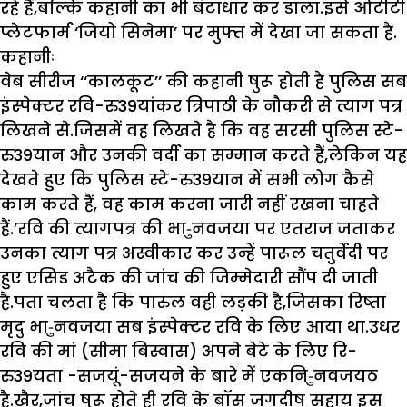
रहे हैं,बल्कि कहानी का भी बंटाधार कर डाला.इसे ओटीटी
प्लेटफार्म ‘जियो सिनेमा’ पर मुफ्त में देखा जा सकता है.
कहानीः
वेब सीरीज ‘‘कालकूट’’ की कहानी षुरू होती है पुलिस सब
इंस्पेक्टर रवि-रु39यांकर त्रिपाठी के नौकरी से त्याग पत्र
लिखने से.जिसमें वह लिखते है कि वह सरसी पुलिस स्टे-
रु39यान और उनकी वर्दी का सम्मान करते हैं,लेकिन यह
देखते हुए कि पुलिस स्टे-रु39यान में सभी लोग कैसे
काम करते हैं, वह काम करना जारी नहीं रखना चाहते
हैं.’रवि की त्यागपत्र की भा-ुनवजया पर एतराज जताकर
उनका त्याग पत्र अस्वीकार कर उन्हें पारूल चतुर्वेदी पर
हुए एसिड अटैक की जांच की जिम्मेदारी सौंप दी जाती
है.पता चलता है कि पारुल वही लड़की है,जिसका रिष्ता
मृदु भा-ुनवजया सब इंस्पेक्टर रवि के लिए आया था.उधर
रवि की मां (सीमा बिस्वास) अपने बेटे के लिए रि-
रु39यता -सजयूं-सजयने के बारे में एकनि-ुनवजयठ
है.खैर,जांच षुरू होते ही रवि के बॉस जगदीष सहाय इस