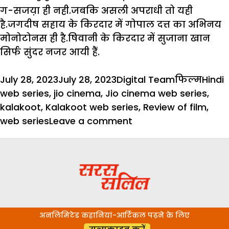
ग-सजय़ा ही नही.जबकि असली अपराधी तो यही
है.जगदीष सहाय के किरदार में गोपाल दत्त का अभिनय
मोनोटोनस ही है.षिवानी के किरदार में सुजाना खान
सिर्फ सुंदर नजर आयी हैं.
Posted
Author
Categories
Tags
July 28, 2023
July 28, 2023
Digital Team
फिल्म
Hindi
on
web series
,
jio cinema
,
Jio cinema web series
,
kalakoot
,
Kalakoot web series
,
Review of film
,
on
web series
Leave a comment
वेब
सीरिज
रिव्यू
:
‘‘कालकूट
–
अनलिमिटेड कहानियां-आर्टिकल पढ़ने के लिए
महिला