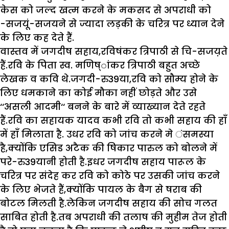
केस को जल्द खत्म करने के मकसद से अपराधी को
-सजयूं-सजयने से ज्यादा लड़की के चरित्र पर ध्यान देने
के लिए कह देते हैं.
वास्तव में जगदीष सहाय,रविषंकर त्रिपाठी से चि-सजय़ते
हैं.रवि के पिता स्व. मणिष्ांकर त्रिपाठी बहुत अच्छे
लेखक व कवि थे.जगदी-रु39या,रवि को सौम्य होने के
लिए धमकाने का कोई मौका नहीं छोड़ते और उसे
‘‘असली आदमी‘‘ बनने के बारे में व्याख्यान देते रहते
हैं.रवि का सहायक यादव कभी रवि तो कभी सहाय की हॉं
में हॉं मिलाता है. उधर रवि को जांच करने मे ंसमस्या
है,क्योंकि एसिड अटैक की षिकार पारुल को बोलने में
परे-रु39यानी होती है.इधर जगदीष सहाय पारूल के
चरित्र पर संदेह कर रवि को कोठे पर उसकी जांच करने
के लिए भेजते हैं,क्योंकि पायल के बैग से षराब की
बोटल मिलती है.लेकिन जगदीष सहाय की सोच गलत
साबित होती है.तब अपराधी की तलाष की मुहीम तेज होती