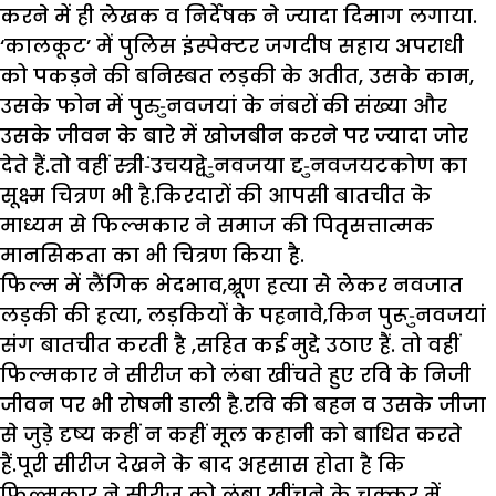
करने में ही लेखक व निर्देषक ने ज्यादा दिमाग लगाया.
‘कालकूट’ में पुलिस इंस्पेक्टर जगदीष सहाय अपराधी
को पकड़ने की बनिस्बत लड़की के अतीत, उसके काम,
उसके फोन में पुरु-ुनवजयां के नंबरों की संख्या और
उसके जीवन के बारे में खोजबीन करने पर ज्यादा जोर
देते हैं.तो वहीं स्त्री-ंउचयद्वे-ुनवजया दृ-ुनवजयटकोण का
सूक्ष्म चित्रण भी है.किरदारों की आपसी बातचीत के
माध्यम से फिल्मकार ने समाज की पितृसत्तात्मक
मानसिकता का भी चित्रण किया है.
फिल्म में लैंगिक भेदभाव,भ्रूण हत्या से लेकर नवजात
लड़की की हत्या, लड़कियों के पहनावे,किन पुरू-ुनवजयां
संग बातचीत करती है ,सहित कई मुद्दे उठाए हैं. तो वहीं
फिल्मकार ने सीरीज को लंबा खींचते हुए रवि के निजी
जीवन पर भी रोषनी डाली है.रवि की बहन व उसके जीजा
से जुड़े दृष्य कहीं न कहीं मूल कहानी को बाधित करते
हैं.पूरी सीरीज देखने के बाद अहसास होता है कि
फिल्मकार ने सीरीज को लंबा खींचने के चक्कर में