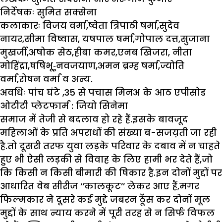
निर्देषकः
सुमित सक्सेना
कलाकारः
विजय वर्मा,ष्वेता त्रिपाठी षर्मा,सुदेव
नायर,सीमा विष्वास, यषपाल षर्मा,गोपाल दत्त,सुजाना
मुखर्जी,अषोक सेठ,हीबा कमर,एनब खिजरा, नीता
मोहिंद्रा,षषिभू-ुनवजयाण,अमन ब्रम्ह षर्मा,ज्योति
वर्मा,रोषन वर्मा व अन्य.
अवधिः
पांच घंटे ,35 से पचास मिनअ के आठ एपीसोड
ओटीटी प्लेटफार्म :
जियो सिनेमा
समाज में तेजी से बदलाव हो रहे हैं.इसके बावजूद
महिलाओं के प्रति अपराधों की संख्या ब-सजय़ती जा रही
है.तो दूसरी तरफ युवा लड़के परिवार के दबाव में न चाहते
हुए भी ऐसी लड़की से विवाह के लिए हामी भर देते हैं,जो
कि किसी न किसी बीमारी की षिकार है.इन दोनों मुद्दों पर
आधारित वेब सीरीज ‘‘कालकूट’’ लेकर आए हैं,मगर
फिल्मकार ने दूसरे कई मुद्दे जबरन ठॅूंस कर दोनों मूल
मुद्दों के साथ न्याय करने में पूरी तरह से न सिर्फ विफल