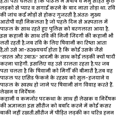
है.तो पता चलता है कि पारूल ने अषीष व मनु सहित कुछ
लड़को से प्यार व सगाई करने के बाद नाता तोड़ा था. रवि
की जांच कई मोड़ों से होकर गुजरती है.अंततः मुख्य
आरोपी वही निकलता है जो पहले दिन से अस्पताल में
पारूल के साथ रहते हुए पुलिस को बरगलाता आया है.
इस कहानी के साथ रवि की निजी जिंदगी की कहानी भी
लती रहती है.जब रवि के लिए षिवानी का रिष्ता आता
है,तो उसे आ-रु39यचर्य होता है कि कोई उसके जैसे
‘‘सरल और उबाऊ‘‘ आदमी के साथ कोई लड़की क्यों षादी
करना चाहेगी. इसलिए वह उसे टालता रहता है.पर जब
पता चलता है कि षिवानी को मिर्गी की बीमारी है,तब वह
पारूल पर एसिड फेंकने के रहस्य को सुल-हजयाने व
पारूल के स्वस्थ हो जाने पर षिवानी संग विवाह करते हैं.
लेखन व निर्देषनः
कहानी व कमजोर पटकथा के साथ ही लेखक व निर्देषक
की अज्ञानता इस सीरीज को बर्बाद करने में कोई कसर
बाकी नहीं रखती.सीरीज में पीड़ित लड़की का चरित्र हनन