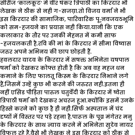
सीरीज ‘कालकूट’ में वीर षंकर त्रिपाठी का किरदार भी
लेखक ने ठीक से नही ग-सजय़ा.तो विजय वर्मा ने भी
इस किरदार की सामाजिक, पारिवारिक पृ-ुनवजयठभूमि
को सम-हजयने का प्रयास नही किया.यानी कि एक
कलाकार के तौर पर उनकी मेहनत में कमी साफ
-हजयलकती है.रवि की मां के किरदार में सीमा विष्वास
जरुर अपने अभिनय की छाप छोड़ती हैं.
हवलदार यादव के किरदार में सषक्त अभिनेता यषपाल
षर्मा को देखकर कोफ्त होती है कि अब वह महज धन
कमाने के लिए फालतू किस्म के किरदार निभाने लगे
हैं,जिसमें उन्हें कुछ भी करने की जरुरत नही.इतना ही
नहीं एसिड पीड़िता पारुल चतुर्वेदी के किरदार में ष्वेता
त्रिपाठी षर्मा को देखकर अचरज हुआ.क्योंकि इसमें उनके
हिस्से करने को कुछ है ही नही.सिर्फ अस्पताल में चंद
दृष्यों में विस्तर पर पड़े रहना है.पारूल के पूव्र मंगेतर मनु
के किरदार के साथ न्याय करने में अभिनेता सुदेव नायर
विफल रहे हैं.वैसे भी लेखक ने इस किरदार को ठीक से