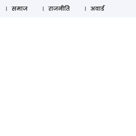
⚲
स्टोरी
लॉग इन
SUBSCRIBE
समाज
राजनीति
अवार्ड