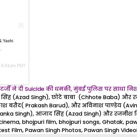
& Yashi
1
at 6:41am PDT
 चटर्जी ने दी Suicide की धमकी, मुंबई पुलिस पर साधा नि
 सिंह (Azad Singh), छोटे बाबा (Chhote Baba) और रज
्रकाश बरौद( Prakash Barud), और अविनाश पाण्डेय (Avin
yanka Singh), आजाद सिंह (Azad Singh) और रजनीश मिश्र
 cinema
,
bhojpuri film
,
bhojpuri songs
,
Ghatak
,
paw
est Film
,
Pawan Singh Photos
,
Pawan Singh Video