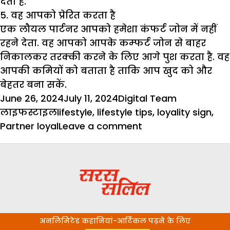
देता है.
5. वह आपको प्रेरित करता है
एक लौयल पार्टनर आपको हमेशा कंफर्ट जोन में नहीं
रहने देता. वह आपको आपके कम्फर्ट जोन से बाहर
निकालकर तरक्की करने के लिए आगे पुश करता है. वह
आपकी कमियों को बताता है ताकि आप खुद को और
बेहतर बना सकें.
Posted
Author
Categories
June 26, 2024
July 11, 2024
Digital Team
on
Tags
लाइफस्टाइल
lifestyle
,
lifestyle tips
,
loyality sign
,
on
Partner loyal
Leave a comment
Psychology
Sign
जो
बताएंगे
आपका
पार्टनर
अनलिमिटेड कहानियां-आर्टिकल पढ़ने के लिए
है