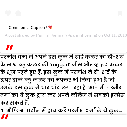
Comment a Caption !
A post shared by
Parmish Verma
(@parmishverma) on
Oct 11, 201
परमीश वर्मा ने अपने इस लुक में ट्राई कलर की टी-शर्ट
के साथ ब्लू कलर की ‘rugged’ जींस और व्हाइट कलर
के शूज पहने हुए हैं. इस लुक में परमीश ने टी-शर्ट के
ऊपर डार्क ब्लू कलर का मफ्लर भी लिया हुआ है जो
उनके इस लुक में चार चांद लगा रहा है. आप भी परमीश
वर्मा का ये लुक ट्राय कर अपने कौलेज में सबको इम्प्रेस
कर सकते हैं.
4. औफिस
पार्टीज
में
ट्राय
करें
परमीश
वर्मा
के
ये
लुक
…