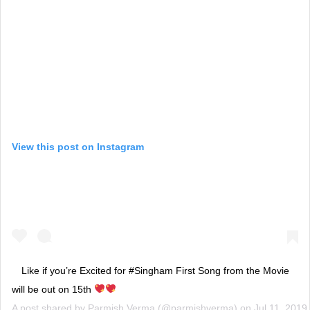
View this post on Instagram
Like if you’re Excited for #Singham First Song from the Movie
will be out on 15th
A post shared by
Parmish Verma
(@parmishverma) on
Jul 11, 201