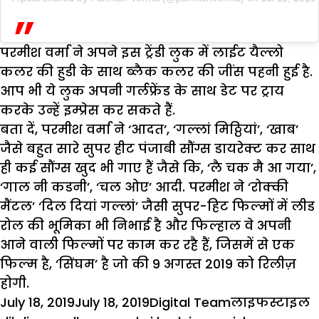
परमीश वर्मा ने अपने इस ट्रेंडी लुक में लाईट यैल्लो
कलर की हुडी के साथ ब्लैक कलर की जींस पहनी हुई है.
आप भी ये लुक अपनी गर्लफ्रेंड के साथ डेट पर ट्राय
करके उन्हें इम्प्रेस कर सकते हैं.
बता दें, परमीश वर्मा ने ‘आदत’, ‘गल्लां मिठ्ठियां’, ‘खाब’
जैसे बहुत सारे सुपर हीट पंजाबी सौंग्स डायरेक्ट कर साथ
ही कई सौंग्स खुद भी गाए हैं जैसे कि, ‘लै चक मै आ गया’,
‘गाल नी कडनी’, ‘चल ओए’ आदी. परमीश ने ‘रोक्की
मैंटल’ ‘दिल दियां गल्लां’ जैसी सुपर-हिट फिल्मों में लीड
रोल की भूमिका भी निभाई है और फिल्हाल वे अपनी
आने वाली फिल्मों पर काम कर रहै हैं, जिसमें से एक
फिल्म है, ‘सिंघम’ है जो की 9 अगस्त 2019 को रिलीज़
होगी.
Posted
Author
Categories
T
July 18, 2019
July 18, 2019
Digital Team
लाइफस्टाइल