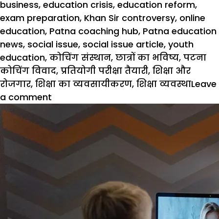
business
,
education crisis
,
education reform
,
exam preparation
,
Khan Sir controversy
,
online
education
,
Patna coaching hub
,
Patna education
news
,
social issue
,
social issue article
,
youth
education
,
कोचिंग संस्थान
,
छात्रों का भविष्य
,
पटना
कोचिंग विवाद
,
प्रतियोगी परीक्षा तैयारी
,
शिक्षा और
रोजगार
,
शिक्षा का व्यवसायीकरण
,
शिक्षा व्यवस्था
Leave
on
a comment
Social
Issue
:
करोड़ों
के
लिए
कौडि़यों
की
लड़ाई