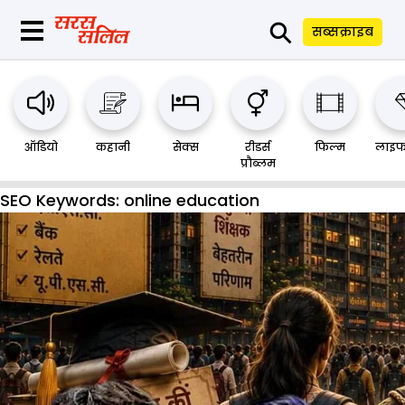
⚲
सब्सक्राइब
ऑडियो
कहानी
सेक्स
रीडर्स
फिल्म
लाइफ
प्रौब्लम
SEO Keywords:
online education