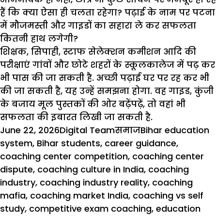
हैं कि क्या ऐसा ही चलता रहेगा? पढ़ाई के नाम पर पटना
में मौजमस्ती और गाइडों का सहारा ले कर सफलता
कितनी हाथ लगेगी?
शिक्षक, सिपाही, स्टाफ सेलेक्शन कमीशन आदि की
परीक्षाएं गांवों और छोटे शहरों के स्कूलकालेज में पढ़ कर
भी पास की जा सकती है. अच्छी पढ़ाई घर पर रह कर भी
की जा सकती है, यह उन्हें समझना होगा. वह गाइड, कुंजी
के बजाय मूल पुस्तकों की ओर बढ़ेंपढ़ें, तो वहां भी
सफलता की इबारत लिखी जा सकती है.
Posted
Author
Categories
Tags
June 22, 2026
Digital Team
समाज
Bihar education
on
system
,
Bihar students
,
career guidance
,
coaching center competition
,
coaching center
dispute
,
coaching culture in India
,
coaching
industry
,
coaching industry reality
,
coaching
mafia
,
coaching market India
,
coaching vs self
study
,
competitive exam coaching
,
education