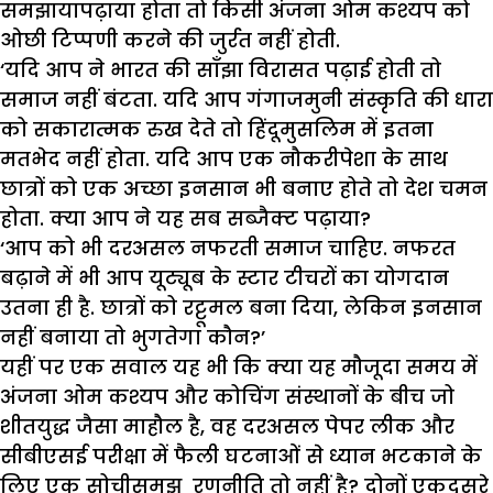
समझायापढ़ाया होता तो किसी अंजना ओम कश्यप को
ओछी टिप्पणी करने की जुर्रत नहीं होती.
‘यदि आप ने भारत की साँझा विरासत पढ़ाई होती तो
समाज नहीं बंटता. यदि आप गंगाजमुनी संस्कृति की धारा
को सकारात्मक रुख देते तो हिंदूमुसलिम में इतना
मतभेद नहीं होता. यदि आप एक नौकरीपेशा के साथ
छात्रों को एक अच्छा इनसान भी बनाए होते तो देश चमन
होता. क्या आप ने यह सब सब्जैक्ट पढ़ाया?
‘आप को भी दरअसल नफरती समाज चाहिए. नफरत
बढ़ाने में भी आप यूट्यूब के स्टार टीचरों का योगदान
उतना ही है. छात्रों को रट्टूमल बना दिया, लेकिन इनसान
नहीं बनाया तो भुगतेगा कौन?’
यहीं पर एक सवाल यह भी कि क्या यह मौजूदा समय में
अंजना ओम कश्यप और कोचिंग संस्थानों के बीच जो
शीतयुद्ध जैसा माहौल है, वह दरअसल पेपर लीक और
सीबीएसई परीक्षा में फैली घटनाओं से ध्यान भटकाने के
लिए एक सोचीसमझ रणनीति तो नहीं है? दोनों एकदूसरे