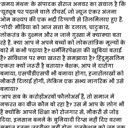
‘समय मंथन’ के संपादक सेराज अनवर का सवाल है कि
‘यूट्यूब पर पढ़ाने वाले टीचर्स, जो न्यूज एंकर अंजना
ओम कश्यप की एक भद्दी टिप्पणी से तिलमिलाए हुए हैं.
‘गोदी’ मीडिया को आज सत्ता के दलाल, चाटुकार,
लोकतंत्र के दुश्मन और न जाने ग़ुस्सा में क्याक्या बता
रहे हैं. क्या आप ने अपने बच्चों को लोकतांत्रिक मूल्यों के
बारे में कभी पढ़ाया है? धर्मनिरपेक्षता की खूबियां बताई
हैं? संविधान पर क्या खतरा है समझाया है? हिंदूमुसलिम
एकता क्यों जरूरी है बताया? बेशक, आप ने दारोगा
बनाया, एसपीडीएसपी भी बनाया होगा, हजारोंलाखों को
नौकरी दिलाई होगी, लेकिन एक सभ्य नागरिक भी उसे
बनाया?
‘आप सब के करोड़ोंअरबों फौलोअर्स हैं, तो समाज में
नफरत का बीज कौन बो रहा है? उस में आप के लोग भी
हैं क्योंकि आपने शिक्षा को रोजगार से, नौकरी से जोड़
दिया. इनसान बनने के बुनियादी टिप्स नहीं दिए वरना
समाज इतना जहरीला नहीं होता. एजूकेशन को जब तक