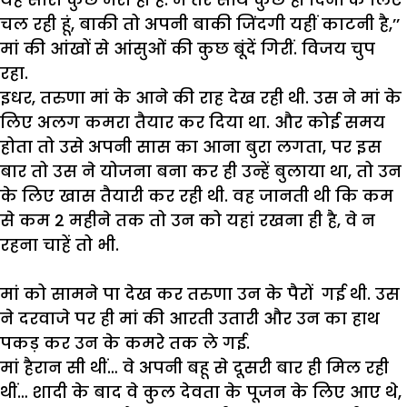
चल
रही
हूं
,
बाकी
तो
अपनी
बाकी
जिंदगी
यहीं
काटनी
है
,’’
मां
की
आंखों
से
आंसुओं
की
कुछ
बूंदें
गिरीं
.
विजय
चुप
रहा
.
इधर
,
तरुणा
मां
के
आने
की
राह
देख
रही
थी
.
उस
ने
मां
के
लिए
अलग
कमरा
तैयार
कर
दिया
था
.
और
कोई
समय
होता
तो
उसे
अपनी
सास
का
आना
बुरा
लगता
,
पर
इस
बार
तो
उस
ने
योजना
बना
कर
ही
उन्हें
बुलाया
था
,
तो
उन
के
लिए
खास
तैयारी
कर
रही
थी
.
वह
जानती
थी
कि
कम
से
कम
2
महीने
तक
तो
उन
को
यहां
रखना
ही
है
,
वे
न
रहना
चाहें
तो
भी
.
मां
को
सामने
पा
देख
कर
तरुणा
उन
के
पैरों
गई
थी
.
उस
ने
दरवाजे
पर
ही
मां
की
आरती
उतारी
और
उन
का
हाथ
पकड़
कर
उन
के
कमरे
तक
ले
गई
.
मां
हैरान
सी
थीं
…
वे
अपनी
बहू
से
दूसरी
बार
ही
मिल
रही
थीं
…
शादी
के
बाद
वे
कुल
देवता
के
पूजन
के
लिए
आए
थे
,