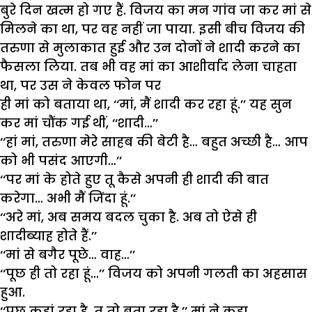
बुरे
दिन
खत्म
हो
गए
हैं
.
विजय
का
मन
गांव
जा
कर
मां
से
मिलने
का
था
,
पर
वह
नहीं
जा
पाया
.
इसी
बीच
विजय
की
तरुणा
से
मुलाकात
हुई
और
उन
दोनों
ने
शादी
करने
का
फैसला
लिया
.
तब
भी
वह
मां
का
आशीर्वाद
लेना
चाहता
था
,
पर
उस
ने
केवल
फोन
पर
ही
मां
को
बताया
था
, ‘‘
मां
,
मैं
शादी
कर
रहा
हूं
.’’
यह
सुन
कर
मां
चौंक
गई
थीं
, ‘‘
शादी
…’’
‘‘
हां
मां
,
तरुणा
मेरे
साहब
की
बेटी
है
…
बहुत
अच्छी
है
…
आप
को
भी
पसंद
आएगी
…’’
‘‘
पर
मां
के
होते
हुए
तू
कैसे
अपनी
ही
शादी
की
बात
करेगा
…
अभी
मैं
जिंदा
हूं
.’’
‘‘
अरे
मां
,
अब
समय
बदल
चुका
है
.
अब
तो
ऐसे
ही
शादीब्याह
होते
हैं
.’’
‘‘
मां
से
बगैर
पूछे
…
वाह
…’’
‘‘
पूछ
ही
तो
रहा
हूं
…’’
विजय
को
अपनी
गलती
का
अहसास
हुआ
.
‘‘
पूछ
कहां
रहा
है
,
तू
तो
बता
रहा
है
,’’
मां
ने
कहा
.