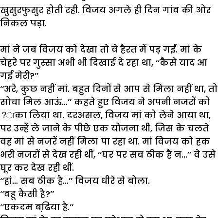
खुसुरफुसुर
होती
रही
.
विजय
अगले
ही
दिन
गांव
की
ओर
निकल
पड़ा
.
मां
ने
जब
विजय
को
देखा
तो
वे
हैरत
में
पड़
गईं
.
मां
के
चेहरे
पर
गुस्सा
अभी
भी
दिखाई
दे
रहा
था
, ‘‘
कैसे
याद
आ
गई
मेरी
?’’
‘‘
अरे
,
कुछ
नहीं
मां
.
बहुत
दिनों
से
आप
से
मिला
नहीं
था
,
तो
सोचा
मिल
आऊं
…’’
कहते
हुए
विजय
ने
अपनी
नजरों
को
?
ाका
लिया
था
.
दरअसल
,
विजय
मां
को
लेने
आया
था
,
पर
उन्हें
ले
जाने
के
पीछे
एक
योजना
थी
,
जिस
के
चलते
वह
मां
से
नजरें
नहीं
मिला
पा
रहा
था
.
मां
विजय
को
हक
भरी
नजरों
से
देख
रही
थीं
, ‘‘
घर
पर
सब
ठीक
है
न
…’’
वे
उसे
घूर
कर
देख
रही
थीं
.
‘‘
हां
…
सब
ठीक
है
…’’
विजय
धीरे
से
बोला
.
‘‘
बहू
कैसी
है
?’’
‘‘
एकदम
बढि़या
है
.’’