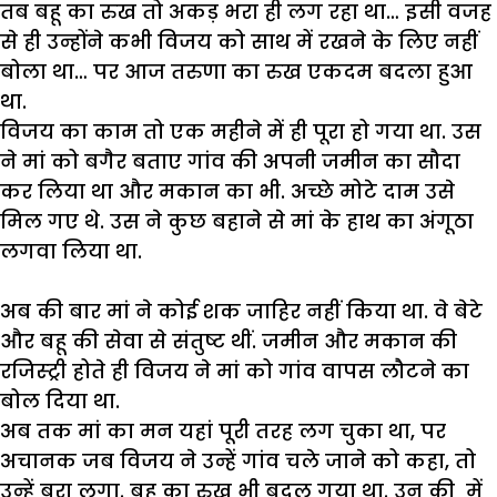
तब
बहू
का
रुख
तो
अकड़
भरा
ही
लग
रहा
था
…
इसी
वजह
से
ही
उन्होंने
कभी
विजय
को
साथ
में
रखने
के
लिए
नहीं
बोला
था
…
पर
आज
तरुणा
का
रुख
एकदम
बदला
हुआ
था
.
विजय
का
काम
तो
एक
महीने
में
ही
पूरा
हो
गया
था
.
उस
ने
मां
को
बगैर
बताए
गांव
की
अपनी
जमीन
का
सौदा
कर
लिया
था
और
मकान
का
भी
.
अच्छे
मोटे
दाम
उसे
मिल
गए
थे
.
उस
ने
कुछ
बहाने
से
मां
के
हाथ
का
अंगूठा
लगवा
लिया
था
.
अब
की
बार
मां
ने
कोई
शक
जाहिर
नहीं
किया
था
.
वे
बेटे
और
बहू
की
सेवा
से
संतुष्ट
थीं
.
जमीन
और
मकान
की
रजिस्ट्री
होते
ही
विजय
ने
मां
को
गांव
वापस
लौटने
का
बोल
दिया
था
.
अब
तक
मां
का
मन
यहां
पूरी
तरह
लग
चुका
था
,
पर
अचानक
जब
विजय
ने
उन्हें
गांव
चले
जाने
को
कहा
,
तो
उन्हें
बुरा
लगा
.
बहू
का
रुख
भी
बदल
गया
था
.
उन
की
में