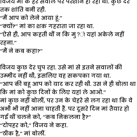
विजय
मां
के
हर
सवाल
पर
परेशान
हो
रहा
था
.
कुछ
देर
तक
शांति
बनी
रही
.
‘‘
मैं
आप
को
लेने
आया
हूं
.’’
‘‘
क्यों
?’’
मां
का
शक
गहराता
जा
रहा
था
.
‘‘
ऐसे
ही
,
आप
कहती
थीं
न
कि
मु
?
यहां
अकेले
नहीं
रहना
.’’
‘‘
मैं
ने
कब
कहा
?’’
विजय
कुछ
देर
चुप
रहा
.
उसे
मां
से
इतने
सवालों
की
उम्मीद
नहीं
थी
,
इसलिए
वह
सकपका
गया
था
.
‘‘
आप
की
बहू
आप
को
याद
कर
रही
थी
.
उस
ने
ही
बोला
था
कि
मां
को
कुछ
दिनों
के
लिए
यहां
ले
आओ
.’’
मां
कुछ
नहीं
बोलीं
,
पर
उन
के
चेहरे
से
लग
रहा
था
कि
वे
अभी
भी
नहीं
आना
चाहती
हैं
.
पर
दूसरे
दिन
मां
तैयार
हो
गई
थीं
चलने
को
, ‘‘
कब
निकलना
है
?’’
‘‘
दोपहर
को
,’’
विजय
ने
कहा
.
‘‘
ठीक
है
,’’
मां
बोलीं
.