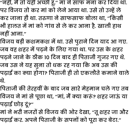
‘‘
नहीं
,
मैं
तो
यहीं
अच्छी
हूं
,’’
मां
ने
साफ
मना
कर
दिया
था
.
पर
विजय
तो
कर
मां
को
लेने
आया
था
.
उसे
तो
उन्हें
ले
कर
जाना
ही
था
.
तरुणा
ने
साफसाफ
बोला
था
, ‘‘
किसी
भी
हालत
में
मां
को
गांव
से
ले
कर
आना
है
.
खाली
हाथ
नहीं
आना
.’’
विजय
बड़ी
कशमकश
में
था
.
उसे
पुराने
दिन
याद
आ
गए
.
जब
वह
शहर
में
पढ़ने
के
लिए
गया
था
.
पर
उस
के
शहर
पढ़ने
जाने
के
ठीक
10
दिन
बाद
ही
पिताजी
गुजर
गए
थे
.
जब
उस
ने
यह
सुना
तो
धक
रह
गया
कि
अब
उस
की
पढ़ाई
का
क्या
होगा
?
पिताजी
ही
तो
एकलौते
कमाने
वाले
थे
.
पिताजी
की
तेरहवीं
के
बाद
जब
सारे
मेहमान
चले
गए
तब
विजय
ने
मां
से
पूछा
था
, ‘‘
मां
,
मैं
क्या
करूं
?
शहर
जाऊं
या
पढ़ाई
छोड़
दूं
?’’
मां
ने
भरी
नजरों
से
विजय
की
ओर
देखा
, ‘‘
तू
शहर
जा
और
पढ़ाई
कर
.
अपने
पिताजी
के
सपनों
को
पूरा
कर
बेटा
.’’