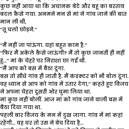
कुछ
नहीं
आया
था
कि
अचानक
बेटे
और
बहू
का
बरताव
बदल
कैसे
गया
.
अनमने
मन
से
मां
ने
गांव
जाने
की
बात
मान
ली
थी
,
‘‘
तू
चल
छोड़ने
.’’
‘‘
मैं
नहीं
जा
पाऊंगा
.
यहां
बहुत
काम
है
.’’
‘‘
फिर
मैं
अकेले
कैसे
जाऊंगी
?
मैं
तो
कुछ
जानती
ही
नहीं
हूं
…’’
मां
के
चेहरे
पर
निराशा
छा
गई
थी
.
‘‘
मैं
आप
को
बस
में
बैठा
दूंगा
.
बस
तो
सीधे
गांव
ही
जाती
है
.
मैं
कंडक्टर
को
भी
बोल
दूंगा
.
वह
ध्यान
से
आप
को
गांव
में
उतार
देगा
,’’
कहते
हुए
विजय
ने
अपना
चेहरा
दूसरी
ओर
घुमा
लिया
था
.
मां
कुछ
नहीं
बोलीं
.
आज
मां
को
गांव
जाने
वाली
बस
में
बैठा
दिया
गया
था
.
पहली
बार
विजय
के
मन
में
दुख
जागा
.
गांव
में
मां
कहां
रहेंगी
…
वह
घर
तो
उस
ने
बेच
दिया
है
…