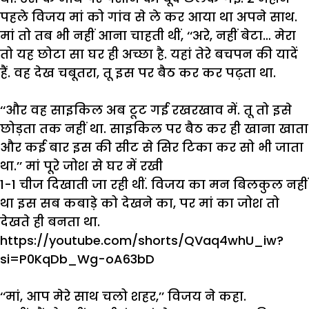
पहले
विजय
मां
को
गांव
से
ले
कर
आया
था
अपने
साथ
.
मां
तो
तब
भी
नहीं
आना
चाहती
थीं
, ‘‘
अरे
,
नहीं
बेटा
…
मेरा
तो
यह
छोटा
सा
घर
ही
अच्छा
है
.
यहां
तेरे
बचपन
की
यादें
हैं
.
वह
देख
चबूतरा
,
तू
इस
पर
बैठ
कर
कर
पढ़ता
था
.
‘‘
और
वह
साइकिल
अब
टूट
गई
रखरखाव
में
.
तू
तो
इसे
छोड़ता
तक
नहीं
था
.
साइकिल
पर
बैठ
कर
ही
खाना
खाता
और
कई
बार
इस
की
सीट
से
सिर
टिका
कर
सो
भी
जाता
था
.’’
मां
पूरे
जोश
से
घर
में
रखी
1-1
चीज
दिखाती
जा
रही
थीं
.
विजय
का
मन
बिलकुल
नहीं
था
इस
सब
कबाड़े
को
देखने
का
,
पर
मां
का
जोश
तो
देखते
ही
बनता
था
.
https://youtube.com/shorts/QVaq4whU_iw?
si=P0KqDb_Wg-oA63bD
‘‘
मां
,
आप
मेरे
साथ
चलो
शहर
,’’
विजय
ने
कहा
.