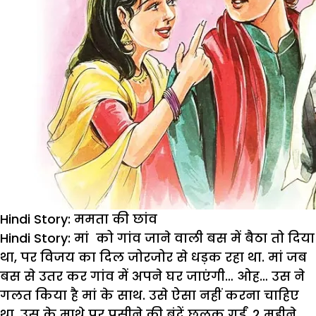
Hindi Story: ममता की छांव
Hindi Story: मां
को
गांव
जाने
वाली
बस
में
बैठा
तो
दिया
था
,
पर
विजय
का
दिल
जोरजोर
से
धड़क
रहा
था
.
मां
जब
बस
से
उतर
कर
गांव
में
अपने
घर
जाएंगी
…
ओह
…
उस
ने
गलत
किया
है
मां
के
साथ
.
उसे
ऐसा
नहीं
करना
चाहिए
था
.
उस
के
माथे
पर
पसीने
की
बूंदें
छलक
गईं
.
2
महीने