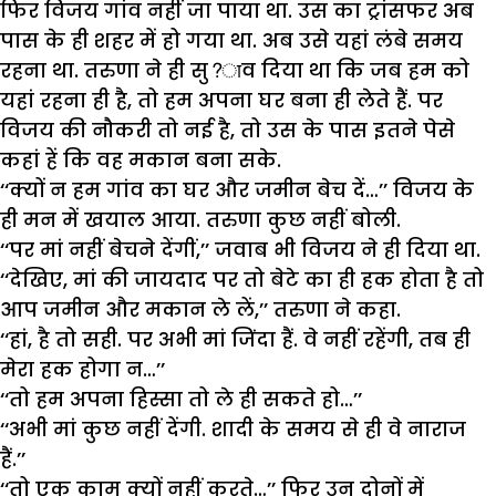
फिर
विजय
गांव
नहीं
जा
पाया
था
.
उस
का
ट्रांसफर
अब
पास
के
ही
शहर
में
हो
गया
था
.
अब
उसे
यहां
लंबे
समय
रहना
था
.
तरुणा
ने
ही
सु
?
ाव
दिया
था
कि
जब
हम
को
यहां
रहना
ही
है
,
तो
हम
अपना
घर
बना
ही
लेते
हैं
.
पर
विजय
की
नौकरी
तो
नई
है
,
तो
उस
के
पास
इतने
पेसे
कहां
हें
कि
वह
मकान
बना
सके
.
‘‘
क्यों
न
हम
गांव
का
घर
और
जमीन
बेच
दें
…’’
विजय
के
ही
मन
में
खयाल
आया
.
तरुणा
कुछ
नहीं
बोली
.
‘‘
पर
मां
नहीं
बेचने
देंगीं
,’’
जवाब
भी
विजय
ने
ही
दिया
था
.
‘‘
देखिए
,
मां
की
जायदाद
पर
तो
बेटे
का
ही
हक
होता
है
तो
आप
जमीन
और
मकान
ले
लें
,’’
तरुणा
ने
कहा
.
‘‘
हां
,
है
तो
सही
.
पर
अभी
मां
जिंदा
हैं
.
वे
नहीं
रहेंगी
,
तब
ही
मेरा
हक
होगा
न
…’’
‘‘
तो
हम
अपना
हिस्सा
तो
ले
ही
सकते
हो
…’’
‘‘
अभी
मां
कुछ
नहीं
देंगी
.
शादी
के
समय
से
ही
वे
नाराज
हैं
.’’
‘‘
तो
एक
काम
क्यों
नहीं
करते
…’’
फिर
उन
दोनों
में