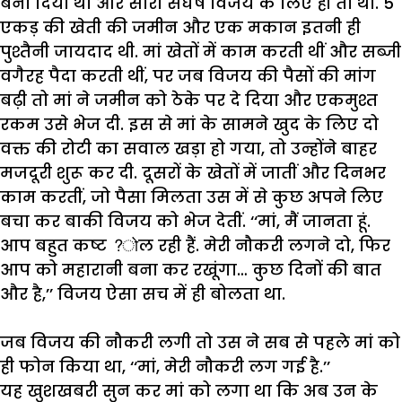
बना
दिया
था
और
सारा
संघर्ष
विजय
के
लिए
ही
तो
था
.
5
एकड़
की
खेती
की
जमीन
और
एक
मकान
इतनी
ही
पुश्तैनी
जायदाद
थी
.
मां
खेतों
में
काम
करती
थीं
और
सब्जी
वगैरह
पैदा
करती
थीं
,
पर
जब
विजय
की
पैसों
की
मांग
बढ़ी
तो
मां
ने
जमीन
को
ठेके
पर
दे
दिया
और
एकमुश्त
रकम
उसे
भेज
दी
.
इस
से
मां
के
सामने
खुद
के
लिए
दो
वक्त
की
रोटी
का
सवाल
खड़ा
हो
गया
,
तो
उन्होंने
बाहर
मजदूरी
शुरू
कर
दी
.
दूसरों
के
खेतों
में
जातीं
और
दिनभर
काम
करतीं
,
जो
पैसा
मिलता
उस
में
से
कुछ
अपने
लिए
बचा
कर
बाकी
विजय
को
भेज
देतीं
.
‘‘
मां
,
मैं
जानता
हूं
.
आप
बहुत
कष्ट
?
ोल
रही
हैं
.
मेरी
नौकरी
लगने
दो
,
फिर
आप
को
महारानी
बना
कर
रखूंगा
…
कुछ
दिनों
की
बात
और
है
,’’
विजय
ऐसा
सच
में
ही
बोलता
था
.
जब
विजय
की
नौकरी
लगी
तो
उस
ने
सब
से
पहले
मां
को
ही
फोन
किया
था
, ‘‘
मां
,
मेरी
नौकरी
लग
गई
है
.’’
यह
खुशखबरी
सुन
कर
मां
को
लगा
था
कि
अब
उन
के