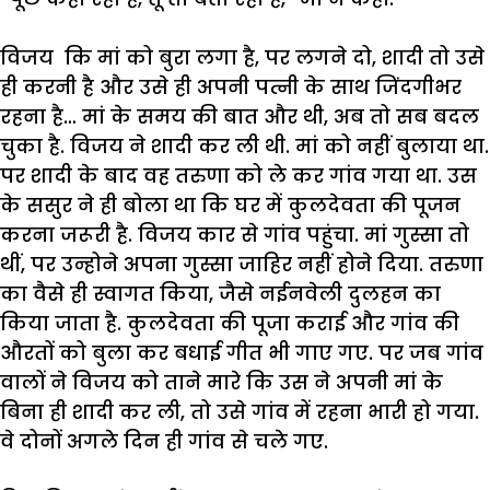
विजय
कि
मां
को
बुरा
लगा
है
,
पर
लगने
दो
,
शादी
तो
उसे
ही
करनी
है
और
उसे
ही
अपनी
पत्नी
के
साथ
जिंदगीभर
रहना
है
…
मां
के
समय
की
बात
और
थी
,
अब
तो
सब
बदल
चुका
है
.
विजय
ने
शादी
कर
ली
थी
.
मां
को
नहीं
बुलाया
था
.
पर
शादी
के
बाद
वह
तरुणा
को
ले
कर
गांव
गया
था
.
उस
के
ससुर
ने
ही
बोला
था
कि
घर
में
कुलदेवता
की
पूजन
करना
जरूरी
है
.
विजय
कार
से
गांव
पहुंचा
.
मां
गुस्सा
तो
थीं
,
पर
उन्होने
अपना
गुस्सा
जाहिर
नहीं
होने
दिया
.
तरुणा
का
वैसे
ही
स्वागत
किया
,
जैसे
नईनवेली
दुलहन
का
किया
जाता
है
.
कुलदेवता
की
पूजा
कराई
और
गांव
की
औरतों
को
बुला
कर
बधाई
गीत
भी
गाए
गए
.
पर
जब
गांव
वालों
ने
विजय
को
ताने
मारे
कि
उस
ने
अपनी
मां
के
बिना
ही
शादी
कर
ली
,
तो
उसे
गांव
में
रहना
भारी
हो
गया
.
वे
दोनों
अगले
दिन
ही
गांव
से
चले
गए
.