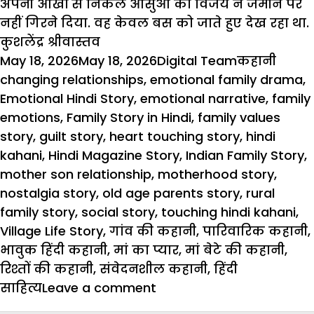
अपनी
आंखों
से
निकले
आंसुओं
को
विजय
ने
जमीन
पर
नहीं
गिरने
दिया
.
वह
केवल
बस
को
जाते
हुए
देख
रहा
था
.
कुशलेंद्र श्रीवास्तव
Posted
Author
Categories
Tags
May 18, 2026
May 18, 2026
Digital Team
कहानी
on
changing relationships
,
emotional family drama
,
Emotional Hindi Story
,
emotional narrative
,
family
emotions
,
Family Story in Hindi
,
family values
story
,
guilt story
,
heart touching story
,
hindi
kahani
,
Hindi Magazine Story
,
Indian Family Story
,
mother son relationship
,
motherhood story
,
nostalgia story
,
old age parents story
,
rural
family story
,
social story
,
touching hindi kahani
,
Village Life Story
,
गांव की कहानी
,
पारिवारिक कहानी
,
भावुक हिंदी कहानी
,
मां का प्यार
,
मां बेटे की कहानी
,
रिश्तों की कहानी
,
संवेदनशील कहानी
,
हिंदी
on
साहित्य
Leave a comment
Hindi