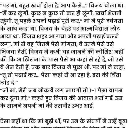
‘‘
पर
मां
,
बहुत
खर्चा
होता
है
.
आप
कैसे
…’’
विजय
बोला
था
.
‘‘
मैं
कर
लूंगी
.
कुछ
न
कुछ
तो
कर
ही
लूंगी
.
खर्चा
भेजती
रहूंगी
.
तू
पहले
अपनी
पढ़ाई
पूरी
कर
,’’
मां
ने
पूरी
दबंगता
के
साथ
कहा
था
.
विजय
के
चेहरे
पर
आत्मविश्वास
लौट
आया
था
.
विजय
शहर
आ
गया
और
अपनी
पढ़ाई
करने
लगा
.
मां
से
वह
जितने
पैसे
मांगता
,
वे
उतने
पैसे
उसे
भिजवा
देतीं
.
विजय
ने
कभी
यह
जानने
की
कोशिश
नहीं
की
कि
आखिर
मां
के
पास
पैसे
आ
कहां
से
रहे
हैं
,
जो
उसे
वे
भेज
देती
हैं
.
एक
बार
विजय
ने
पूछा
भी
,
पर
मां
ने
कहा
,
‘‘
तू
तो
पढ़ाई
कर
…
पैसा
कहां
से
आ
रहा
है
,
इस
की
चिंता
छोड़
दे
.’’
‘‘
जी
मां
,
मेरी
जब
नौकरी
लग
जाएगी
तो
1-1
पैसा
वापस
कर
दूंगा
मां
,’’
कहते
हुए
विजय
की
आवाज
भर्रा
गई
.
उस
के
सामने
अपनी
मां
की
तसवीर
उभर
आई
.
ऐसा
नहीं
था
कि
मां
बूढ़ी
थीं
,
पर
उन
के
संघर्षों
ने
उन्हें
बूढ़ा