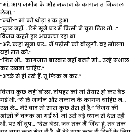
‘‘
मां
,
आप
जमीन
के
और
मकान
के
कागजात
निकाल
लेना
.’’
‘‘
क्यों
?’’
मां
को
थोड़ा
शक
हुआ
.
‘‘
कुछ
नहीं
…
ऐसे
सूने
घर
में
किसी
ने
चुरा
लिए
तो
…’’
विजय
कहते
हुए
अचकचा
रहा
था
.
‘‘
अरे
,
कहां
सूना
घर
…
मैं
पड़ोसी
को
बोलूंगी
.
वह
सोएगा
यहां
रात
को
.’’
‘‘
फिर
भी
…
कागजात
बारबार
नहीं
बनते
मां
…
उन्हें
संभाल
कर
रखना
चाहिए
.’’
‘‘
अच्छे
से
ही
रखे
हैं
.
तू
फिक्र
न
कर
.’’
विजय
कुछ
नहीं
बोला
.
दोपहर
को
मां
तैयार
हो
कर
बैठ
गई
थीं
.
‘‘
ये
ले
जमीन
और
मकान
के
कागज
चाहिए
न
…
रख
ले
…
मेरे
बाद
तो
सारा
कुछ
तेरा
ही
है
.’’
विजय
की
आंखों
में
चमक
आ
गई
थी
.
मां
उसे
बड़े
ध्यान
से
देख
रहीं
थीं
,
पर
थीं
चुप
…
‘‘
देख
बेटा
,
जब
तक
मैं
जिंदा
हूं
,
तब
तक
यह
सारा
कुछ
मेरा
ही
है
.
मैं
तेरे
साथ
कुछ
ही
दिनों
के
लिए