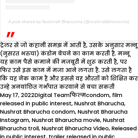
A post shared by Nushrratt Bharuccha (@nushrrattbharuccha)
ट्रेलर से जो कहानी समझ में आती है, उसके अनुसार मन्नू
(नुसरत भरुचा) कंडोम बेचने का काम करती है. मन्नू
यह काम पैसे कमाने की मजबूरी में शुरू करती है, पर
फिर उसे इस काम में मजा आने लगता है. उसे लगता है
कि यह नेक काम है और इससे वह औरतों को शिक्षित कर
उन्हे अनवांछित गर्भपात करवाने से बचा सकती
Posted
Author
Categories
Tags
May 17, 2022
Digital Team
फिल्म
condom
,
film
on
released in public interest
,
Nushrat Bharucha
,
Nushrat Bharucha condom
,
Nushrat Bharucha
Instagram
,
Nushrat Bharucha movie
,
Nushrat
Bharucha troll
,
Nushrat Bharucha Video
,
Released
in public interest
,
trailer released in public