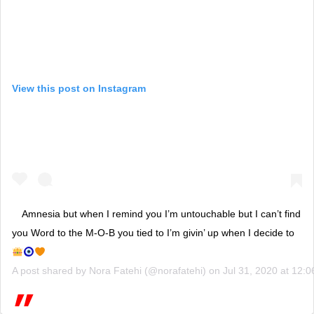
View this post on Instagram
Amnesia but when I remind you I’m untouchable but I can’t find
you Word to the M-O-B you tied to I’m givin’ up when I decide to
A post shared by
Nora Fatehi
(@norafatehi) on
Jul 31, 2020 at 12