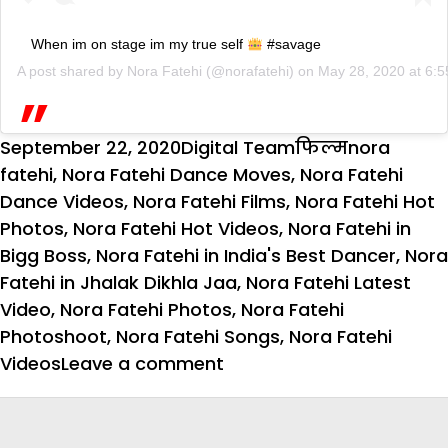
When im on stage im my true self
#savage
A post shared by
Nora Fatehi
(@norafatehi) on
May 28, 2020 at 6:
Posted
Author
Categories
Tags
September 22, 2020
Digital Team
फिल्म
nora
on
fatehi
,
Nora Fatehi Dance Moves
,
Nora Fatehi
Dance Videos
,
Nora Fatehi Films
,
Nora Fatehi Hot
Photos
,
Nora Fatehi Hot Videos
,
Nora Fatehi in
Bigg Boss
,
Nora Fatehi in India's Best Dancer
,
Nora
Fatehi in Jhalak Dikhla Jaa
,
Nora Fatehi Latest
Video
,
Nora Fatehi Photos
,
Nora Fatehi
Photoshoot
,
Nora Fatehi Songs
,
Nora Fatehi
on
Videos
Leave a comment
हॉट
एक्ट्रेस
नोरा