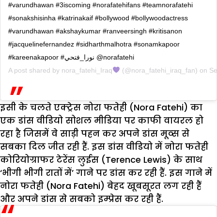
#varundhawan #3iscoming #norafatehifans #teamnorafatehi
#sonakshisinha #katrinakaif #bollywood #bollywoodactress
#varundhawan #akshaykumar #ranveersingh #kritisanon
#jacquelinefernandez #sidharthmalhotra #sonamkapoor
#kareenakapoor #نورا_فتحي @norafatehi
A post shared by
nora_fatehi_Iraq
(@nora_fatehi_iraq_fan) on
Se
इसी के चलते एक्ट्रेस नोरा फतेही (Nora Fatehi) का
एक डांस वीडियो सोशल मीडिया पर काफी वायरल हो
रहा है जिसमें वे साड़ी पहन कर अपने डांस मूव्स से
सबका दिल जीत रही हैं. इस डांस वीडियो में नोरा फतेही
कोरियोग्राफर टेरेंस लुईस (Terence Lewis) के साथ
‘भीगी भीगी रातों में’ गाने पर डांस कर रही हैं. इस गाने में
नोरा फतेही (Nora Fatehi) बेहद खूबसूरत लग रही हैं
और अपने डांस से सबको इम्प्रेस कर रही हैं.