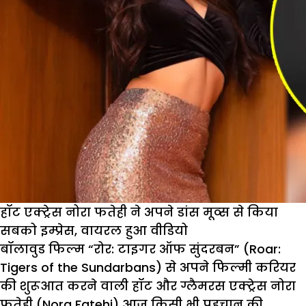
हॉट एक्ट्रेस नोरा फतेही ने अपने डांस मूव्स से किया
सबको इम्प्रेस, वायरल हुआ वीडियो
बॉलावुड फिल्म “रोर: टाइगर ऑफ सुंदरबन” (Roar:
Tigers of the Sundarbans) से अपने फिल्मी करियर
की शुरूआत करने वाली हॉट और ग्लैमरस एक्ट्रेस नोरा
फतेही (Nora Fatehi) आज किसी भी पहचान की