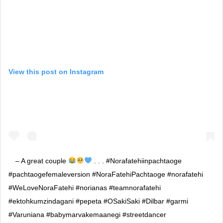
View this post on Instagram
– A great couple
. . . #Norafatehiinpachtaoge
#pachtaogefemaleversion #NoraFatehiPachtaoge #norafatehi
#WeLoveNoraFatehi #norianas #teamnorafatehi
#ektohkumzindagani #pepeta #OSakiSaki #Dilbar #garmi
#Varuniana #babymarvakemaanegi #streetdancer