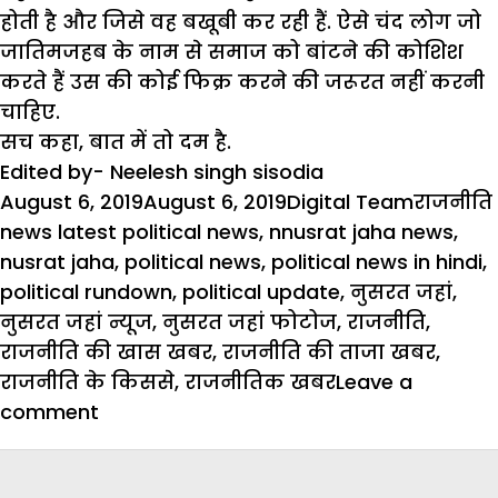
होती है और जिसे वह बखूबी कर रही हैं. ऐसे चंद लोग जो
जातिमजहब के नाम से समाज को बांटने की कोशिश
करते हैं उस की कोई फिक्र करने की जरूरत नहीं करनी
चाहिए.
सच कहा, बात में तो दम है.
Edited by- Neelesh singh sisodia
Posted
Author
Categor
August 6, 2019
August 6, 2019
Digital Team
राजनीति
on
news latest political news
,
nnusrat jaha news
,
nusrat jaha
,
political news
,
political news in hindi
,
political rundown
,
political update
,
नुसरत जहां
,
नुसरत जहां न्यूज
,
नुसरत जहां फोटोज
,
राजनीति
,
राजनीति की खास खबर
,
राजनीति की ताजा खबर
,
राजनीति के किससे
,
राजनीतिक खबर
Leave a
on
comment
आखिर
क्यों