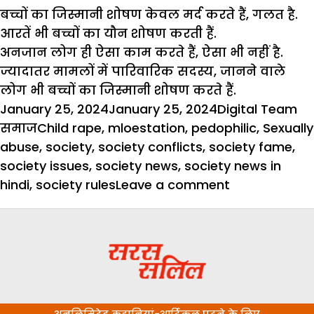
बच्चों का जिस्मानी शोषण केवल मर्द करते हैं, गलत है.
आरतें भी बच्चों का यौन शोषण करती हैं.
अनजान लोग ही ऐसा काम करते हैं, ऐसा भी नहीं है.
ज्यादातर मामलों में पारिवारिक सदस्य, जानने वाले
लोग भी बच्चों का जिस्मानी शोषण करते हैं.
Posted
Author
Ca
January 25, 2024
January 25, 2024
Digital Team
on
Tags
समाज
Child rape
,
mloestation
,
pedophilic
,
Sexually
abuse
,
society
,
society conflicts
,
society fame
,
society issues
,
society news
,
society news in
on
hindi
,
society rules
Leave a comment
निठारी
हो
या
कॉलेज
स्ट्रीट,
जिस्मानी