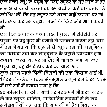
एक बच्चा ट्यूशन पढ़ने के लिए ट्यूटर के घर जाने में हर
रोज आनाकानी करता था. उस बच्चे ने कई बार बताने की
कोशिश की कि वह ट्यूटर उसे अच्छा नहीं लगता, पर मां
डांटडपट कर उसे ट्यूशन पढ़ने के लिए छोड़ आया करती
थी.
एक दिन अचानक बच्चा जख्मी हालत में रोतेरोते घर
पहुंचा, पर वह कुछ भी बताने से इनकार करता रहा. बाद
में उस ने बताया कि शुरू से ही ट्यूटर उस की मासूमियत
का फायदा उठा कर लाड़दुलार के बहाने इधरउधर हाथ
लगाया करता था, पर आखिर में मामला जहां आ कर
पहुंचा था, वह रोंगटे खड़े कर देने वाला था.
कुछ समय पहले पिंकी विरानी की एक किताब आई थी,
‘बिटर चौकलेट: चाइल्ड सैक्सुअल एब्यूज इन इंडिया’. इस
में छपे सर्वे में बताया गया है कि
90 फीसदी मामलों में बच्चे घर पर अपने नौकरचाकर से
ले कर ट्यूटर, बालिग, पारिवारिक सदस्यों से ले कर
सगेसंबंधियों, यहां तक कि बाप की भी हैवानियत के