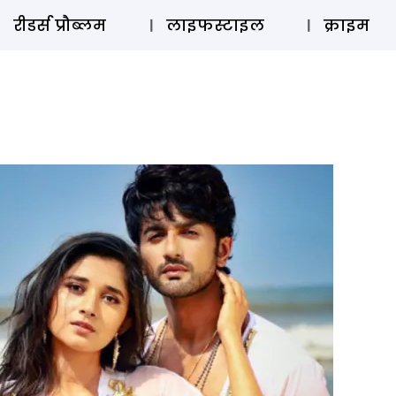
ऑडियो 
रीडर्स प्रौब्लम
लाइफस्टाइल
क्राइम