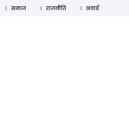
⚲
स्टोरी
लॉग इन
SUBSCRIBE
समाज
राजनीति
अवार्ड