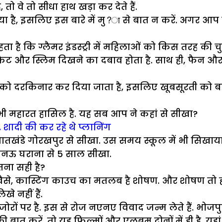
तो वे तो सीधा हाथ खड़ा कर देते हैं.
है, इसलिए इस बारे में मु?ा से बात न करें. अगर आप हक
 कहता है कि ग्लैमर इंडस्ट्री में महिलाओं को किस तरह की
ा फिट और स्लिम दिखने का दबाव होता है. साथ ही, फैन और इंडस
प को दरकिनार कर दिया जाता है, इसलिए खूबसूरती क
भी महारत हासिल है. यह सब आप ने कहां से सीखा?
, शादी की कर रहे थे प्लानिंग
ैं ने भातखंडे गोरखपुर से सीखा. उस समय स्कूल में भी सिख
ं लखनऊ घराना से 5 साल सीखा.
तना सही है?
 है, वैसे, कास्टिंग काउच का मतलब है शोषण. और शोषण तो हर फ
े नहीं हैं.
ोरों पर है. इस से रोज नएनए विवाद जन्म लेते हैं. भो
त करें, तो यह फिल्मों और एलबम दोनों में ही है. यहां