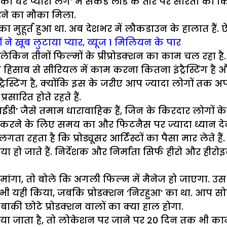
ा घर प्यारा लगे’ में सैकंड लीड के तौर पर सरिता का कि
ने का मौका मिला.
ुहूर्त हुआ था. अब देशभर में लौकडाउन के हालात हैं. ऐस
ं ने खूब लुटाया प्यार, व्यूज 1 मिलियन के पार
न तीनों फिल्मों के प्रीप्रोडक्शन का काम चल रहा है. जैस
साब से सीरियल में काम करना कितना इंट्रैस्टिंग है औ
रैस्टिंग है, क्योंकि इस के जरीए आप ज्यादा लोगों तक अ
सारित होते रहते हैं.
डी’ जैसे तमाम धारावाहिक हैं, जिन के किरदार लोगों के 
 करने के लिए समय का और फिटनैस पर ज्यादा ध्यान देना
हता है कि प्रोड्यूसर आर्टिस्टों का पैसा मार लेते हैं
काया हो जाते हैं. निर्देशक और निर्माता सिर्फ हीरो और ह
मांगा, तो बोले कि अगली फिल्म में मैनेज हो जाएगा. उ
 ने भी यही किया, जबकि प्रोडक्शन ‘निरहुआ’ का था. आप सोच
बाकी छोटे प्रोडक्शन वालों का क्या हाल होगा.
िया जाता है, तो लोकेशन पर जाने पर 20 दिन तक भी काम 