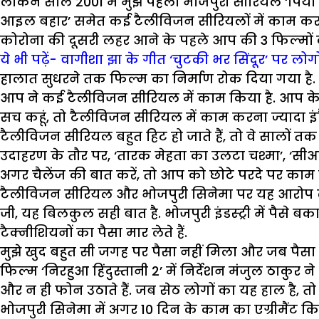
लेकिन साल 2001 में मुझे पहला भोजपुरी सीरियल ‘पिया क
आइल बहार’ समेत कई टैलीविजन सीरियलों में काम कर
कोरोना की दूसरी लहर आने के पहले आप की 3 फिल्मों का म
ये भी पढ़ें- वागीशा झा के गीत ‘चुटकी भर सिंदूर’ पर लोगो
हालात सुधरने तक फिल्म का निर्माण रोक दिया गया है. लेकि
आप ने कई टैलीविजन सीरियल में काम किया है. आप के हि
सच कहूं, तो टैलीविजन सीरियल में काम करना ज्यादा इंट्
टैलीविजन सीरियल बहुत हिट हो जाते हैं, तो वे सालों तक प्र
उदाहरण के तौर पर, ‘तारक मेहता का उलटा चश्मा’, ‘सीआई
अगर चैलेंज की बात करें, तो आप को छोटे परदे पर काम
टैलीविजन सीरियल और भोजपुरी सिनेमा पर यह आरोप लगता र
जी, यह बिलकुल सही बात है. भोजपुरी इंडस्ट्री में पैसे ब
टैक्नीशियनों का पैसा मार लेते हैं.
मुझे खुद बहुत सी जगह पर पैसा नहीं मिला और जब पैसा 
फिल्म ‘निरहुआ हिंदुस्तानी 2’ में निर्देशन मंजुल ठाकुर
और न ही फोन उठाते हैं. जब सेठ लोगों का यह हाल है, तो 
भोजपुरी सिनेमा में अगर 10 दिन के काम का एग्रीमैंट क