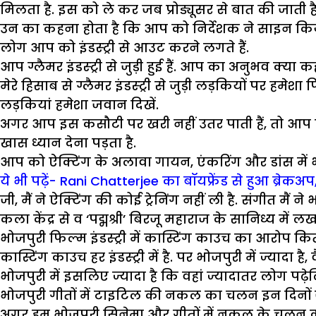
मिलता है. इस को ले कर जब प्रोड्यूसर से बात की जाती है, 
उन का कहना होता है कि आप को निर्देशक ने साइन किया 
लोग आप को इंडस्ट्री से आउट करने लगते हैं.
आप ग्लैमर इंडस्ट्री से जुड़ी हुई हैं. आप का अनुभव क्या
मेरे हिसाब से ग्लैमर इंडस्ट्री से जुड़ी लड़कियों पर हमेश
लड़कियां हमेशा जवान दिखें.
अगर आप इस कसौटी पर खरी नहीं उतर पाती हैं, तो आ
खास ध्यान देना पड़ता है.
आप को ऐक्टिंग के अलावा गायन, एंकरिंग और डांस में 
ये भी पढ़ें- Rani Chatterjee का बॉयफ्रेंड से हुआ ब्रेकअप
जी, मैं ने ऐक्टिंग की कोई ट्रेनिंग नहीं ली है. संगीत म
कला केंद्र से व ‘पद्मश्री’ बिरजू महाराज के सानिध्य मे
भोजपुरी फिल्म इंडस्ट्री में कास्टिंग काउच का आरोप कि
कास्टिंग काउच हर इंडस्ट्री में है. पर भोजपुरी में ज्यादा
भोजपुरी में इसलिए ज्यादा है कि वहां ज्यादातर लोग पढ़ेलिख
भोजपुरी गीतों में टाइटिल की नकल का चलन इन दिनों ज
अगर हम भोजपुरी सिनेमा और गीतों में नकल के चलन की बा