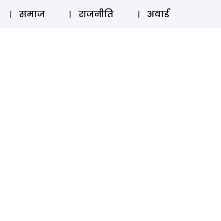
⚲
स्टोरी
लॉग इन
SUBSCRIBE
समाज
राजनीति
अवार्ड