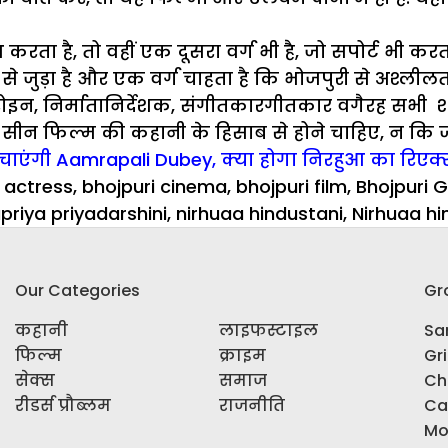
ध करता है, तो वहीं एक दूसरा वर्ग भी है, जो सपोर्ट भी कर
 जुड़ा है और एक वर्ग चाहता है कि भोजपुरी से अश्लीलता
रोहीरोइन, निर्मातानिर्देशक, संगीतकारगीतकार वगैरह सभी श
 में सीन फिल्म की कहानी के हिसाब से होने चाहिए, न कि 
म मचाएंगी Aamrapali Dubey, क्या होगा निरहुआ का रिएक
 actress
,
bhojpuri cinema
,
bhojpuri film
,
Bhojpuri 
upriya priyadarshini
,
nirhuaa hindustani
,
Nirhuaa hi
Our Categories
Gr
कहानी
लाइफस्टाइल
Sar
फिल्म
क्राइम
Gr
सेक्स
समाज
Ch
रीडर्स प्रौब्लम
राजनीति
Ca
Mo