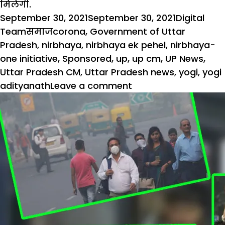
मिलेगी.
Posted
Author
September 30, 2021
September 30, 2021
Digital
on
Categories
Tags
Team
समाज
corona
,
Government of Uttar
Pradesh
,
nirbhaya
,
nirbhaya ek pehel
,
nirbhaya-
one initiative
,
Sponsored
,
up
,
up cm
,
UP News
,
Uttar Pradesh CM
,
Uttar Pradesh news
,
yogi
,
yogi
on
adityanath
Leave a comment
‘निर्भया-
एक
पहल’
75,000
महिलाओं
के
लिए
जागरूकता
कार्यक्रम