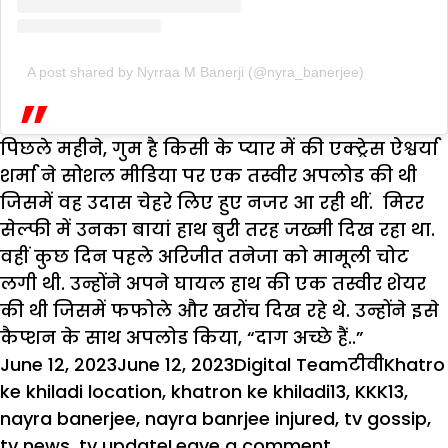
A post shared by Nyrraa M Banerji (@nyra_banerjee)
पिछले महीने, गुम है किसी के प्यार में की एक्ट्रेस ऐश्वर्या
शर्मा ने सोशल मीडिया पर एक तस्वीर अपलोड की थी
जिसमें वह उदास चेहरे लिए हुए नजर आ रही थीं. मिरर
सेल्फी में उनका बायां हाथ बुरी तरह जख्मी दिख रहा था.
वहीं कुछ दिन पहले अरिजीत तनेजा को मामूली चोट
लगी थी. उन्होंने अपने घायल हाथ की एक तस्वीर शेयर
की थी जिसमें फफोले और खरोंच दिख रहे थे. उन्होंने इसे
कैप्शन के साथ अपलोड किया, “दाग अच्छे हैं..”
Posted
Author
Categories
Tags
June 12, 2023
June 12, 2023
Digital Team
टीवी
Khatro
on
ke khiladi location
,
khatron ke khiladi13
,
KKK13
,
nayra banerjee
,
nayra banrjee injured
,
tv gossip
,
on
tv news
,
tv update
Leave a comment