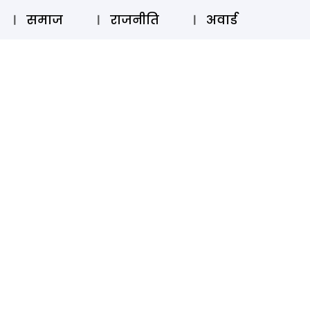
⚲
स्टोरी
लॉग इन
SUBSCRIBE
समाज
राजनीति
अवार्ड