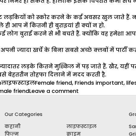
र निर्भर हो सकते हैं. हालांकि इसके विपरीत कभी सच नही
लड़कियों को स्कोर करने के कई अवसर खुल जाते हैं. न 
ही आप में कितनी ही बुराइयां ही क्यों न हो.
े कई लोग बुराई करने से भी बचते हैं. क्योंकि वह हम
नी ज्यादा खर्चे के बिना सबसे अच्छे क्लबों में पार्टी 
ादातर लड़के कितने मुश्किल में पड़ जाते हैं. खैर, यहीं
से बेहतरीन तोहफा दिलाने में मदद करती है.
Categories
Tags
m
लाइफस्टाइल
Female friend
,
Friends important
,
life
on
male friend
Leave a comment
जानें
आखिर
Our Categories
Gr
क्यो
होनी
कहानी
लाइफस्टाइल
Sar
चाहिए
फिल्म
क्राइम
Gr