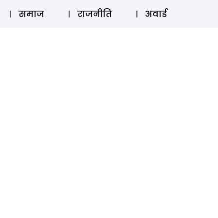
⚲
स्टोरी
लॉग इन
SUBSCRIBE
समाज
राजनीति
अवार्ड