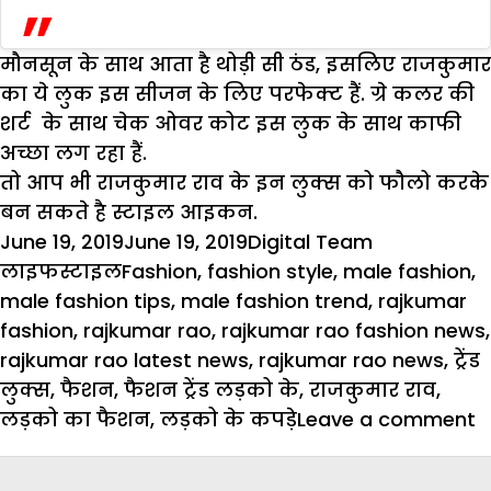
मौनसून के साथ आता है थोड़ी सी ठंड, इसलिए राजकुमार
का ये लुक इस सीजन के लिए परफेक्ट हैं. ग्रे कलर की
शर्ट के साथ चेक ओवर कोट इस लुक के साथ काफी
अच्छा लग रहा हैं.
तो आप भी राजकुमार राव के इन लुक्स को फौलो करके
बन सकते है स्टाइल आइकन.
Posted
Author
Categories
June 19, 2019
June 19, 2019
Digital Team
on
Tags
लाइफस्टाइल
Fashion
,
fashion style
,
male fashion
,
male fashion tips
,
male fashion trend
,
rajkumar
fashion
,
rajkumar rao
,
rajkumar rao fashion news
,
rajkumar rao latest news
,
rajkumar rao news
,
ट्रेंड
लुक्स
,
फैशन
,
फैशन ट्रेंड लड़को के
,
राजकुमार राव
,
o
लड़को का फैशन
,
लड़को के कपड़े
Leave a comment
ह
म