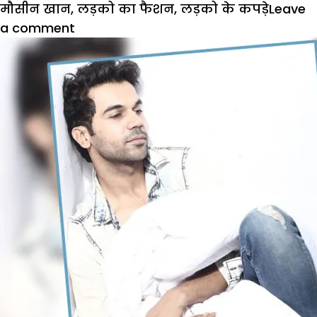
मौसीन खान
,
लड़को का फैशन
,
लड़को के कपड़े
Leave
on
a comment
देसी
बौयज
के
लिए
परफेक्ट
है
टीवी
के
‘कार्तिक’
के
लुक्स