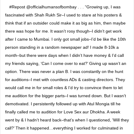
#Repost @officialhumansofbombay . . . “Growing up, I was
fascinated with Shah Rukh Sir–I used to stare at his posters &
think that if an outsider could make it as big as him, then maybe
there was hope for me. It wasn’t rosy though–I didn’t get work
after I came to Mumbai. I only got small jobs–I’d be like the 10th
person standing in a random newspaper ad! I made 8-10k a
month–but there were days when I didn’t have money & I’d call
my friends saying, ‘Can I come over to eat?’ Giving up wasn’t an
option. There was never a plan B. I was constantly on the hunt
for auditions–I met with countless ADs & casting directors. They
would call me in for small roles & I’d try to convince them to let
me audition for the bigger parts–I was turned down. But I wasn’t
demotivated. I persistently followed up with Atul Mongia till he
finally called me to audition for Love Sex aur Dhokha. A week
went by & I hadn’t heard back–that’s when I questioned, ‘Will they
call?’ Then it happened…everything I worked for culminated in