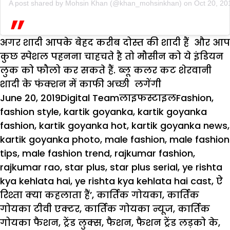
A post shared by
Mohsin Khan
(@khan_mohsinkhan) on
Oct 20, 20
अगर शादी आपके बेहद करीब दोस्त की शादी हैं और आप
कुछ स्पेशल पहनना चाहचते है तो मौसीन को ये इंडियन
लुक को फौलो कर सकते हैं. ब्लू कलर कट शेरवानी
शादी के फंक्शन में काफी अच्छी लगेंगी
Posted
Author
Categories
Tags
June 20, 2019
Digital Team
लाइफस्टाइल
Fashion
,
on
fashion style
,
kartik goyanka
,
kartik goyanka
fashion
,
kartik goyanka hot
,
kartik goyanka news
,
kartik goyanka photo
,
male fashion
,
male fashion
tips
,
male fashion trend
,
rajkumar fashion
,
rajkumar rao
,
star plus
,
star plus serial
,
ye rishta
kya kehlata hai
,
ye rishta kya kehlata hai cast
,
ऐ
रिश्ता क्या कहलाता हैं’
,
कार्तिक गोयका
,
कार्तिक
गोयका टीवी एक्टर
,
कार्तिक गोयका न्यूज
,
कार्तिक
गोयका फैशन
,
ट्रेंड लुक्स
,
फैशन
,
फैशन ट्रेंड लड़को के
,