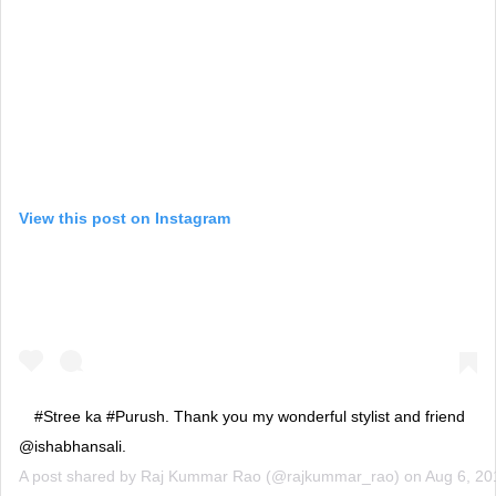
View this post on Instagram
#Stree ka #Purush. Thank you my wonderful stylist and friend
@ishabhansali.
A post shared by
Raj Kummar Rao
(@rajkummar_rao) on
Aug 6, 20