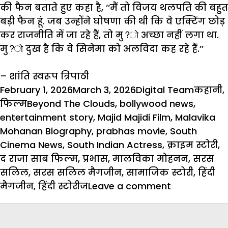
की
फैन
बताते
हुए
कहा
है
, ‘‘
मैं
तो
विजय
थलपति
की
बहुत
बड़ी
फैन
हूं
.
जब
उन्होंने
घोषणा
की
थी
कि
वे
एक्टिंग
छोड़
कर
राजनीति
में
जा
रहे
हैं
,
तो
मु
?
अच्छा
नहीं
लगा
था
.
मु
?
दुख
है
कि
वे
सिनेमा
को
अलविदा
कह
रहे
हैं
.’’
–
शांति
स्वरूप
त्रिपाठी
Posted
Author
Catego
February 1, 2026
March 3, 2026
Digital Team
कहानी
,
on
Tags
फिल्म
Beyond The Clouds
,
bollywood news
,
entertainment story
,
Majid Majidi Film
,
Malavika
Mohanan Biography
,
prabhas movie
,
South
Cinema News
,
South Indian Actress
,
क्राइम स्टोरी
,
द राजा साब फिल्म
,
प्रभास
,
मालविका मोहनन
,
सरस
सलिल
,
सरस सलिल मैगजीन
,
सामाजिक स्टोरी
,
हिंदी
on
मैगजीन
,
हिंदी स्टोरीज
Leave a comment
Film
Story:
मालविका