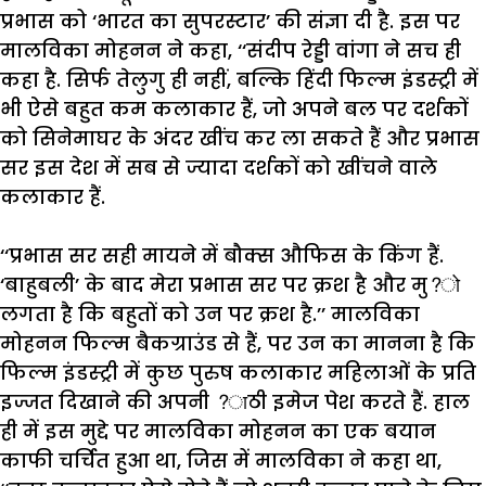
प्रभास
को
‘
भारत
का
सुपरस्टार
’
की
संज्ञा
दी
है
.
इस
पर
मालविका
मोहनन
ने
कहा
, ‘‘
संदीप
रेड्डी
वांगा
ने
सच
ही
कहा
है
.
सिर्फ
तेलुगु
ही
नहीं
,
बल्कि
हिंदी
फिल्म
इंडस्ट्री
में
भी
ऐसे
बहुत
कम
कलाकार
हैं
,
जो
अपने
बल
पर
दर्शकों
को
सिनेमाघर
के
अंदर
खींच
कर
ला
सकते
हैं
और
प्रभास
सर
इस
देश
में
सब
से
ज्यादा
दर्शकों
को
खींचने
वाले
कलाकार
हैं
.
‘‘
प्रभास
सर
सही
मायने
में
बौक्स
औफिस
के
किंग
हैं
.
‘
बाहुबली
’
के
बाद
मेरा
प्रभास
सर
पर
क्रश
है
और
मु
?
लगता
है
कि
बहुतों
को
उन
पर
क्रश
है
.’’
मालविका
मोहनन
फिल्म
बैकग्राउंड
से
हैं
,
पर
उन
का
मानना
है
कि
फिल्म
इंडस्ट्री
में
कुछ
पुरुष
कलाकार
महिलाओं
के
प्रति
इज्जत
दिखाने
की
अपनी
?
ाठी
इमेज
पेश
करते
हैं
.
हाल
ही
में
इस
मुद्दे
पर
मालविका
मोहनन
का
एक
बयान
काफी
चर्चित
हुआ
था
,
जिस
में
मालविका
ने
कहा
था
,