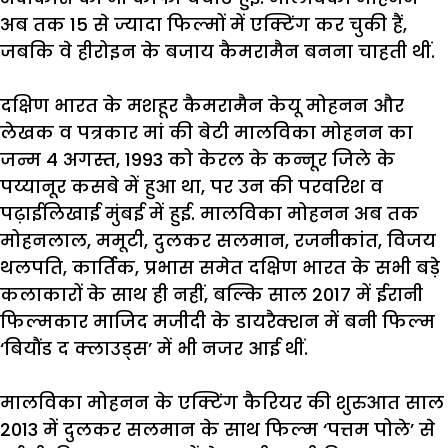
अब
तक
15
से
ज्यादा
फिल्मों
में
एक्टिंग
कर
चुकी
हैं
,
जबकि
वे
हीरोइन
के
बजाय
कैमरामैन
बनना
चाहती
थीं
.
दक्षिण
भारत
के
मशहूर
कैमरामैन
केयू
मोहनन
और
लेखक
व
पत्रकार
मां
की
बेटी
मालविका
मोहनन
का
जन्म
4
अगस्त
, 1993
को
केरल
के
कन्नूर
जिले
के
पय्यानूर
कसबे
में
हुआ
था
,
पर
उन
की
परवरिश
व
पढ़ाईलिखाई
मुंबई
में
हुई
.
मालविका
मोहनन
अब
तक
मोहनलाल
,
ममूटी
,
दुलकर
सलमान
,
रजनीकांत
,
विजय
थलपति
,
कार्तिक
,
प्रभास
समेत
दक्षिण
भारत
के
सभी
बड़े
कलाकारों
के
साथ
ही
नहीं
,
बल्कि
साल
2017
में
ईरानी
फिल्मकार
माजिद
मजीदी
के
डायरैक्शन
में
बनी
फिल्म
‘
बियौंड
द
क्लाउड्स
’
में
भी
नजर
आई
थीं
.
मालविका
मोहनन
के
एक्टिंग
कैरियर
की
शुरुआत
साल
2013
में
दुलकर
सलमान
के
साथ
फिल्म
‘
पत्तम
पोले
’
से