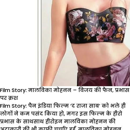
Film Story: मालविका मोहनन – विजय की फैन, प्रभास
पर क्रश
Film Story: पै
न
इंडिया
फिल्म
‘
द
राजा
साब
’
को
भले
ही
लोगों
ने
कम
पसंद
किया
हो
,
मगर
इस
फिल्म
के
हीरो
प्रभास
के
साथसाथ
हीरोइन
मालविका
मोहनन
की
अदाकारी
की
भी
काफी
चर्चाएं
हुईं
.
मालविका
मोहनन