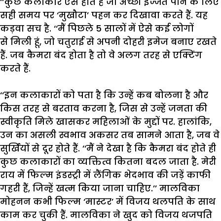
‘‘
कुछ
कलाकार
ऐसे
होते
हैं
जो
अच्छी
इज्जत
पाने
के
लिए
सही
समय
पर
‘
मुखौटा
’
पहन
कर
दिखावा
करते
हैं
.
यह
कड़वा
सच
है
.
‘‘
मैं
पिछले
5
सालों
में
ऐसे
कई
लोगों
से
मिली
हूं
,
जो
चतुराई
से
अपनी
दोहरी
इमेज
बनाए
रखते
हैं
.
जब
कैमरा
बंद
होता
है
तो
वे
अलग
तरह
से
एक्टिंग
करते
हैं
.
‘‘
इन
कलाकारों
को
पता
है
कि
उन्हें
कब
बोलना
है
और
किस
तरह
से
बरताव
करना
है
,
जिस
से
उन्हें
जनता
की
स्वीकृति
मिले
खासकर
महिलाओं
के
मुद्दों
पर
.
हालांकि
,
उन
का
असली
स्वभाव
अकसर
तब
सामने
आता
है
,
जब
वे
सुर्खियों
से
दूर
होते
हैं
.
‘‘
मैं
ने
देखा
है
कि
कैमरा
बंद
होते
ही
कुछ
कलाकारों
का
व्यक्तित्व
कितना
बदल
जाता
है
.
मेरी
राय
में
फिल्म
इंडस्ट्री
में
लैंगिक
भेदभाव
की
जड़ें
काफी
गहरी
हैं
,
जिन्हें
खत्म
किया
जाना
चाहिए
.’’
मालविका
मोहनन
कभी
फिल्म
‘
मास्टर
’
में
विजय
थलपति
के
साथ
काम
कर
चुकी
हैं
.
मालविका
ने
खुद
को
विजय
थजपति