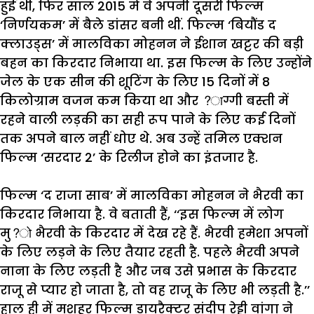
हुई
थी
,
फिर
साल
2015
में
वे
अपनी
दूसरी
फिल्म
‘
निर्णयकम
’
में
बैले
डांसर
बनी
थीं
.
फिल्म
‘
बियौंड
द
क्लाउड्स
’
में
मालविका
मोहनन
ने
ईशान
खट्टर
की
बड़ी
बहन
का
किरदार
निभाया
था
.
इस
फिल्म
के
लिए
उन्होंने
जेल
के
एक
सीन
की
शूटिंग
के
लिए
15
दिनों
में
8
किलोग्राम
वजन
कम
किया
था
और
?
ाग्गी
बस्ती
में
रहने
वाली
लड़की
का
सही
रूप
पाने
के
लिए
कई
दिनों
तक
अपने
बाल
नहीं
धोए
थे
.
अब
उन्हें
तमिल
एक्शन
फिल्म
‘
सरदार
2’
के
रिलीज
होने
का
इंतजार
है
.
फिल्म
‘
द
राजा
साब
’
में
मालविका
मोहनन
ने
भैरवी
का
किरदार
निभाया
है
.
वे
बताती
हैं
, ‘‘
इस
फिल्म
में
लोग
मु
?
भैरवी
के
किरदार
में
देख
रहे
हैं
.
भैरवी
हमेशा
अपनों
के
लिए
लड़ने
के
लिए
तैयार
रहती
है
.
पहले
भैरवी
अपने
नाना
के
लिए
लड़ती
है
और
जब
उसे
प्रभास
के
किरदार
राजू
से
प्यार
हो
जाता
है
,
तो
वह
राजू
के
लिए
भी
लड़ती
है
.’’
हाल
ही
में
मशहूर
फिल्म
डायरैक्टर
संदीप
रेड्डी
वांगा
ने