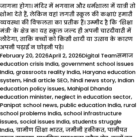
जागना होगा। मंदिर में भगवान और धर्मशाला में यात्री तो
शोभा देते हैं, लेकिन वहां लगती स्कूल की कक्षाएं हमारी
व्यवस्था की विफलता का प्रतीक हैं। उम्मीद है कि ‘शिक्षा
मंत्री’ के क्षेत्र का यह स्कूल जल्द ही अपनी चारदीवारी में
लौटेगा, ताकि बच्चों को किसी शादी या उत्सव के कारण
अपनी पढ़ाई न छोड़नी पड़े।
Posted
Author
Catego
T
February 20, 2026
April 2, 2026
Digital Team
समाज
on
education crisis India
,
government school issues
India
,
grassroots reality India
,
Haryana education
system
,
Hindi article SEO
,
hindi news story
,
Indian
education policy issues
,
Mahipal Dhanda
education minister
,
neglect in education sector
,
Panipat school news
,
public education India
,
rural
school problems India
,
school infrastructure
issues
,
social issues India
,
students struggle
India
,
ग्रामीण शिक्षा भारत
,
जमीनी हकीकत
,
पानीपत