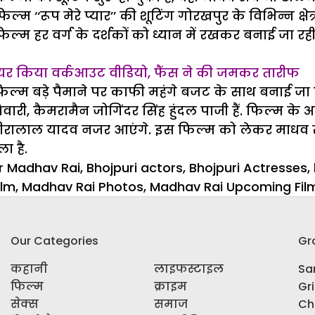
‘‘रूप मेरे प्यार’’ की शूटिंग गोरखपुर के विभिन्न क्षेत्रो
ह फिल्म हर वर्ग के दर्शकों को ध्यान में रखकर बनाई जा 
म पर शेयर किया वर्कआउट वीडियो, फैंस ने की जमकर तारीफ
ी यह फिल्म बड़े पैमाने पर काफी महंगे बजट के साथ बनाई ज
री, कैमरामैन जोगिंदर सिंह हुंदल पाजी हैं. फिल्म के अन्य
र हीरालाल यादव नजर आएंगे. इस फिल्म को लेकर माधव 
ा है.
or Madhav Rai
,
Bhojpuri actors
,
Bhojpuri Actresses
,
ilm
,
Madhav Rai Photos
,
Madhav Rai Upcoming Fil
Our Categories
Gr
कहानी
लाइफस्टाइल
Sar
फिल्म
क्राइम
Gr
सेक्स
समाज
Ch