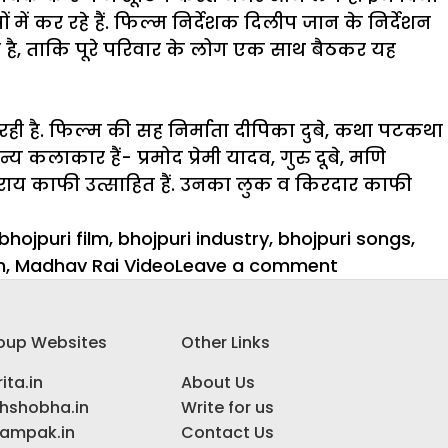
ं में कर रहे हैं. फिल्म निर्देशक दिलीप जान के निर्देशन
रही है, ताकि पूरे परिवार के लोग एक साथ बैठकर यह
ा रही है. फिल्म की सह निर्माता दीपिका दुबे, कथा पटकथा
 कलाकार हैं- प्रमोद प्रेमी यादव, गुरु दूबे, मणि
राय काफी उत्साहित हैं. उनका लुक व किरदार काफी
bhojpuri film
,
bhojpuri industry
,
bhojpuri songs
,
on
m
,
Madhav Rai Video
Leave a comment
भोजपुरी
फिल्मों
oup Websites
Other Links
में
धमाकेदार
ita.in
About Us
खलनायक
ihshobha.in
Write for us
के
ampak.in
Contact Us