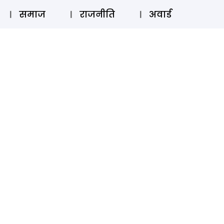
⚲
स्टोरी
लॉग इन
SUBSCRIBE
समाज
राजनीति
अवार्ड