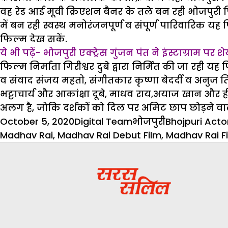
वह रेड आई मूवी क्रिएशन बैनर के तले बन रही भोजपुरी फिल्म 
में बन रही स्वस्थ मनोरंजनपूर्ण व संपूर्ण पारिवारिक य
फिल्म देख सकें.
ये भी पढ़ें- भोजपुरी एक्ट्रेस गुंजन पंत ने इंस्टाग्रा
फिल्म निर्माता गिरीश्वर दुबे द्वारा निर्मित की जा रह
व संवाद संजय महतो, संगीतकार कृष्णा बेदर्दी व अनुज तिवा
भट्टाचार्य और आकांक्षा दूबे, माधव राय,अयाज खान औ
अलग है, जोकि दर्शकों को दिल पर अमिट छाप छोड़ने वाल
Posted
Author
Categories
Tags
October 5, 2020
Digital Team
भोजपुरी
Bhojpuri Act
on
Madhav Rai
,
Madhav Rai Debut Film
,
Madhav Rai F