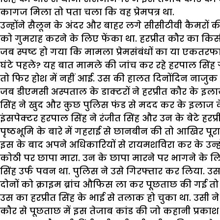
कागज मिला तो पता चला कि वह प्रेमपत्र था.
उन्होंने सैलून के अंदर और बाहर लगे सीसीटीवी कैमरों की फ
को गुमराह करने के लिए फेंका था. हरप्रीत कौर का किसी स
जब स्पष्ट हो गया कि मामला प्रेमसंबंधों का या एकतरफा 
घंटे पहले? यह बात मामले की जांच कर रहे हरपाल सिंह ग्रे
तो फिर होश में नहीं आई. उस की हालत दिनोंदिन नाजुक ह
जब डीएमसी अस्पताल के डाक्टरों ने हरप्रीत कौर के इल
सिंह ने खुद और कुछ पुलिस फंड से मदद कर के इलाज के 
इंसपेक्टर हरपाल सिंह ने रंजीत सिंह और उन के बेटे हरप्
पृष्ठभूमि के बारे में गहराई से छानबीन की तो आखिर प
इस के बाद अपने अधिकारियों से रायमशविरा कर के उन
कोठी पर छापा मारा. उन के छापा मारने पर भागने के
सिंह उर्फ पवन था. पुलिस ने उसे गिरफ्तार कर लिया
दोनों को क्राइम ब्रांच औफिस ला कर पूछताछ की गई तो 
उस का हरप्रीत सिंह के भाई से तलाक हो चुका था. उसी 
कौर से पूछताछ में इस तेजाब कांड की जो कहानी प्रकाश म