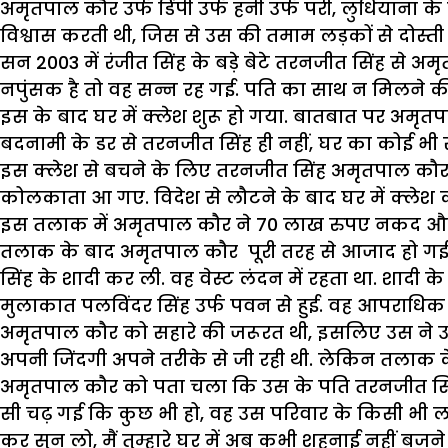
अमृतपाल कौर उर्फ डिंपी उर्फ हनी उर्फ परी, लुधियाना क
विश्वास करती थी, जिस से उस की तमाम लड़कों से दोस्ती 
सन 2003 में रंजीत सिंह के बड़े बेटे तरनजीत सिंह 
नपुंसक है तो वह सन्न रह गई. पति का साथ न मिलने की 
इस के बाद घर में क्लेश शुरू हो गया. बातबात पर अमृत
बदनामी के डर से तरनजीत सिंह ही नहीं, घर का कोई भी
इस क्लेश से बचने के लिए तरनजीत सिंह अमृतपाल कौर को
कोलकाता आ गए. विदेश से लौटने के बाद घर में क्लेश 
इस तलाक में अमृतपाल कौर ने 70 लाख रुपए नकद और ल
तलाक के बाद अमृतपाल कौर पूरी तरह से आजाद हो गई.
सिंह के शादी कर ली. वह वेस्ट लंदन में रहता था. शादी
मुलाकात पलविंदर सिंह उर्फ पवन से हुई. वह आपराधिक 
अमृतपाल कौर को सहारे की जरूरत थी, इसलिए उस ने उस
अपनी जिंदगी अपने तरीके से जी रही थी. लेकिन तलाक क
अमृतपाल कौर को पता चला कि उस के पति तरनजीत सिंह क
सी चढ़ गई कि कुछ भी हो, वह उस परिवार के किसी भी लड़
कर सुन लो, मैं तुम्हारे घर में अब कभी शहनाई नहीं बजने दू