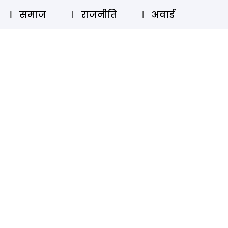
⚲
स्टोरी
लॉग इन
SUBSCRIBE
समाज
राजनीति
अवार्ड