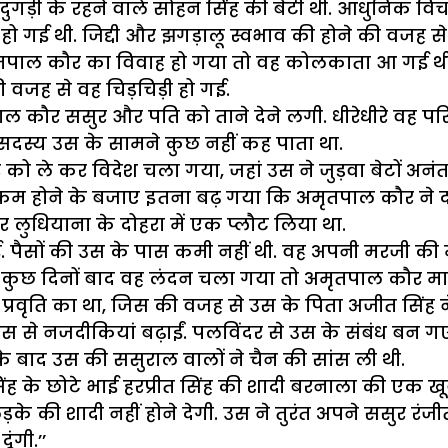
े दुगड़ी के रहने वाले सोहन सिंह की बेटी थी. आधुनिक व
हो गई थी. जिद्दी और झगड़ालू स्वभाव की होने की वजह से
से अमृतपाल कौर का विवाह हो गया तो वह कोलकाता आ ग
वजह से वह चिड़चिड़ी हो गई.
पाल कौर ससुर और पति को ताने देने लगी. धीरेधीरे वह 
 सदस्य उस के सामने कुछ नहीं कह पाता था.
 ले कर विदेश चला गया, जहां उस ने जुड़वा बेटों अनंत 
कम होने के बजाए इतना बढ़ गया कि अमृतपाल कौर ने दो
ुधियाना के दोहरा में एक प्लौट लिया था.
 पैसों की उस के पास कमी नहीं थी. वह अपनी मरजी क
 के कुछ दिनों बाद वह लंदन चला गया तो अमृतपाल कौर मा
प्रवृति का था, जिस की वजह से उस के पिता अजीत सिंह 
 से नजदीकियां बढ़ाईं. पलविंदर से उस के संबंध बन ग
े बाद उस की ससुराल वालों ने चैन की सांस ली थी.
े छोटे भाई हरप्रीत सिंह की शादी बरनाला की एक खूबसू
के की शादी नहीं होने देगी. उस ने तुरंत अपने ससुर रं
ंगी.’’