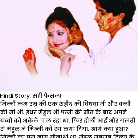
Hindi Story: सही फैसला
मिन्नी
कम
उम्र
की
एक
शहीद
की
विधवा
थी
और
बच्ची
की
मां
भी
.
इधर
मेहुल
भी
पत्नी
की
मौत
के
बाद
अपने
बच्चों
को
अकेले
पाल
रहा
था
.
फिर
होली
आई
और
गलती
से
मेहुल
ने
मिन्नी
को
रंग
लगा
दिया
.
आगे
क्या
हुआ
?
मि
न्नी
का
पूरा
नाम
मीनाक्षी
था
.
मेहुल
जबजब
दिव्या
के