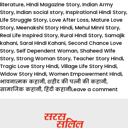
literature
,
Hindi Magazine Story
,
Indian Army
Story
,
Indian social story
,
Inspirational Hindi Story
,
Life Struggle Story
,
Love After Loss
,
Mature Love
Story
,
Meenakshi Story Hindi
,
Mehul Minni Story
,
Real Life Inspired Story
,
Rural Hindi Story
,
Samajik
kahani
,
Saral Hindi Kahani
,
Second Chance Love
Story
,
Self Dependent Woman
,
Shaheed Wife
Story
,
Strong Woman Story
,
Teacher Story Hindi
,
Tragic Love Story Hindi
,
Village Life Story Hindi
,
Widow Story Hindi
,
Women Empowerment Hindi
,
भावनात्मक कहानी
,
शहीद की पत्नी की कहानी
,
on
सामाजिक कहानी
,
हिंदी कहानी
Leave a comment
Hind
Stor
सही
फैस