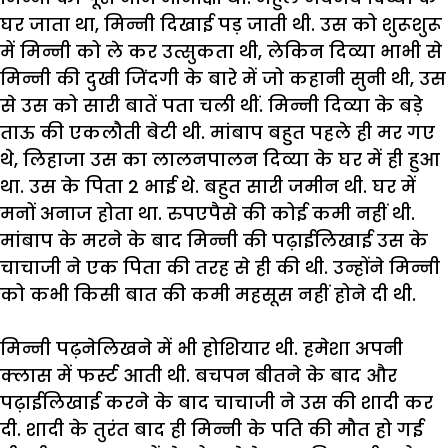
घर
जाता
था
,
मिन्नी
दिखाई
पड़
जाती
थी
.
उस
को
शुरूशुरू
में
मिन्नी
को
ले
कर
उत्सुकता
थी
,
लेकिन
दिव्या
भाभी
से
मिन्नी
की
दुखी
जिंदगी
के
बारे
में
जो
कहानी
सुनी
थी
,
उस
से
उस
को
सारी
बातें
पता
चली
थीं
.
मिन्नी
दिव्या
के
बड़े
ताऊ
की
एकलौती
बेटी
थी
.
मांबाप
बहुत
पहले
ही
मर
गए
थे
,
लिहाजा
उस
का
लालनपालन
दिव्या
के
घर
में
ही
हुआ
था
.
उस
के
पिता
2
भाई
थे
.
बहुत
सारी
जमीन
थी
.
घर
में
मनों
अनाज
होता
था
.
रुपएपैसे
की
कोई
कमी
नहीं
थी
.
मांबाप
के
मरने
के
बाद
मिन्नी
की
पढ़ाईलिखाई
उस
के
चाचाजी
ने
एक
पिता
की
तरह
से
ही
की
थी
.
उन्होंने
मिन्नी
को
कभी
किसी
बात
की
कमी
महसूस
नहीं
होने
दी
थी
.
मिन्नी
पढ़नेलिखने
में
भी
होशियार
थी
.
हमेशा
अपनी
क्लास
में
फर्स्ट
आती
थी
.
बचपन
बीतने
के
बाद
और
पढ़ाईलिखाई
करने
के
बाद
चाचाजी
ने
उस
की
शादी
कर
दी
.
शादी
के
तुरंत
बाद
ही
मिन्नी
के
पति
की
मौत
हो
गई