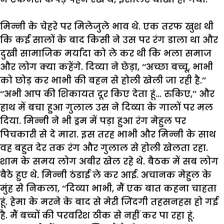
मिन्नी
के
चेहरे
पर
मिलेजुले
भाव
थे
.
एक
तरफ
खुश
थी
कि
कई
सालों
के
बाद
किसी
ने
उस
पर
रंग
डाला
था
और
दुखी
सामाजिक
मर्यादा
को
ले
कर
थी
कि
भला
समाज
और
लोग
क्या
कहेंगे
.
दिव्या
ने
छेड़ा
, ‘‘
अच्छा
बच्चू
,
भाभी
को
छोड़
कर
भाभी
की
बहन
से
होली
खेली
जा
रही
है
.’’
‘‘
अभी
आप
की
शिकायत
दूर
किए
देता
हूं
…
रुकिए
,’’
और
हाथ
में
बचा
हुआ
गुलाल
उस
ने
दिव्या
के
गालों
पर
मल
दिया
.
मिन्नी
ने
भी
ड्रम
में
पड़ा
हुआ
रंग
मेहुल
पर
पिचकारी
से
दे
मारा
.
इस
तरह
भाभी
और
मिन्नी
के
साथ
वह
बहुत
देर
तक
रंग
और
गुलाल
से
होली
खेलता
रहा
.
शाम
के
समय
लोग
अबीर
खेल
रहे
थे
.
बैठक
में
सब
लोग
बैठे
हुए
थे
.
मिन्नी
ठंडाई
ले
कर
आई
.
अचानक
मेहुल
के
मुंह
से
निकला
, ‘‘
दिव्या
भाभी
,
मैं
एक
बात
कहना
चाहता
हूं
.
हेमा
के
मरने
के
बाद
से
मेरी
जिंदगी
तहसनहस
हो
गई
है
.
मैं
बच्चों
की
परवरिश
ठीक
से
नहीं
कर
पा
रहा
हूं
.