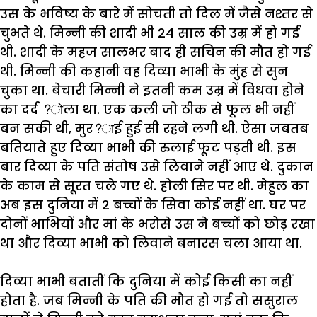
उस
के
भविष्य
के
बारे
में
सोचती
तो
दिल
में
जैसे
नश्तर
से
चुभते
थे
.
मिन्नी
की
शादी
भी
24
साल
की
उम्र
में
हो
गई
थी
.
शादी
के
महज
सालभर
बाद
ही
सचिन
की
मौत
हो
गई
थी
.
मिन्नी
की
कहानी
वह
दिव्या
भाभी
के
मुंह
से
सुन
चुका
था
.
बेचारी
मिन्नी
ने
इतनी
कम
उम्र
में
विधवा
होने
का
दर्द
?
ोला
था
.
एक
कली
जो
ठीक
से
फूल
भी
नहीं
बन
सकी
थी
,
मुर
?
ाई
हुई
सी
रहने
लगी
थी
.
ऐसा
जबतब
बतियाते
हुए
दिव्या
भाभी
की
रुलाई
फूट
पड़ती
थी
.
इस
बार
दिव्या
के
पति
संतोष
उसे
लिवाने
नहीं
आए
थे
.
दुकान
के
काम
से
सूरत
चले
गए
थे
.
होली
सिर
पर
थी
.
मेहुल
का
अब
इस
दुनिया
में
2
बच्चों
के
सिवा
कोई
नहीं
था
.
घर
पर
दोनों
भाभियों
और
मां
के
भरोसे
उस
ने
बच्चों
को
छोड़
रखा
था
और
दिव्या
भाभी
को
लिवाने
बनारस
चला
आया
था
.
दिव्या
भाभी
बतातीं
कि
दुनिया
में
कोई
किसी
का
नहीं
होता
है
.
जब
मिन्नी
के
पति
की
मौत
हो
गई
तो
ससुराल