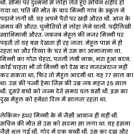
थी
.
सीमा
पर
दुश्मनों
से
लोहा
लेते
हुए
सचिन
शहीद
हो
गया
था
.
पति
की
मौत
के
बाद
मिन्नी
गांव
के
स्कूल
में
पढ़ाने
लगी
थी
.
वह
अपने
पैरों
पर
खड़ी
औरत
थी
.
आज
के
समय
की
औरत
.
चुनौतियों
से
लोहा
लेने
वाली
.
पढ़ीलिखी
स्वाभिमानी
औरत
.
जबजब
मेहुल
की
नजर
मिन्नी
पर
पड़ती
तो
वह
बस
देखता
ही
रह
जाता
.
मेहुल
पास
में
ही
रहता
था
और
दिव्या
के
घर
में
उस
का
आनाजाना
था
.
मिन्नी
का
गोरा
चेहरा
,
पतली
लंबी
नाक
,
भरा
हुआ
बदन
.
कोई
चाहता
भी
तो
मिन्नी
को
देख
कर
नजरअंदाज
नहीं
कर
सकता
था
,
फिर
तो
मेहुल
आदमी
था
.
वह
77
साल
का
था
.
उस
की
पत्नी
हेमा
जिस
की
उम्र
जब
महज
25
साल
थी
.
दूसरे
बच्चे
को
जन्म
देते
समय
चल
बसी
थी
.
इस
का
दुख
मेहुल
को
हमेशा
दिल
में
सालता
रहता
था
.
लेकिन
?
इधर
मिन्नी
के
में
जैसी
आवाज
ही
नहीं
थी
.
सचिन
की
मौत
से
उस
को
सदमा
सा
लगा
था
.
वह
हंसना
जैसे
भूल
गई
थी
.
गोद
में
एक
बच्ची
थी
.
उस
का
दुख
और