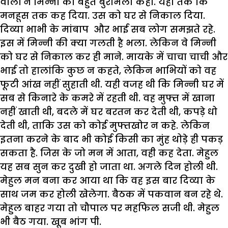
वालों
ने
मिन्नी
को
बहुत
बुराभला
कहा
.
यहां
तक
कि
मनहूस
तक
कह
दिया
.
उस
को
घर
से
निकाल
दिया
.
दिव्या
भाभी
के
मांबाप
और
भाई
सब
लोग
समझते
रहे
.
इस
में
मिन्नी
की
क्या
गलती
है
भला
.
लेकिन
वे
मिन्नी
को
घर
से
निकाल
कर
ही
माने
.
मायके
में
चाचा चाची
और
भाई
तो
हालांकि
कुछ
न
कहते
,
लेकिन
भाभियों
को
वह
फूटी
आंख
नहीं
सुहाती
थी
.
यही
वजह
थी
कि
मिन्नी
घर
में
सब
से
किनारे
के
कमरे
में
रहती
थी
.
वह
मुफ्त
में
खाना
नहीं
खाती
थी
,
बदले
में
घर
बरतन
कर
देती
थी
,
कपड़े
धो
देती
थी
,
ताकि
उस
को
कोई
मुफ्तखोर
न
कहे
.
लेकिन
इतना
करने
के
बाद
भी
कोई
किसी
का
मुंह
थोड़े
ही
पकड़
सकता
है
.
जिस
के
जो
मन
में
आता
,
वही
कह
देता
.
मेहुल
यह
सब
सुन
कर
दुखी
हो
जाता
था
.
अगले
दिन
होली
थी
.
मेहुल
मन
बना
कर
आया
था
कि
वह
इस
बार
दिव्या
के
साथ
जम
कर
होली
खेलेगा
.
बैठक
में
पकवान
बन
रहे
थे
.
मेहुल
बाहर
गया
तो
चौपाल
पर
महफिल
सजी
थी
.
मेहुल
भी
बैठ
गया
.
खूब
भांग
पी
.