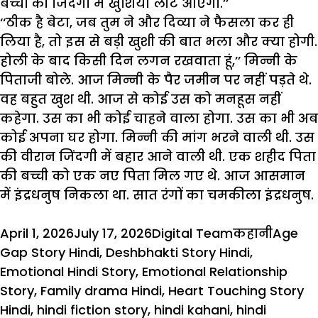
बच्चों
की
जिंदगी
में
खुशियां
लौट
आएंगी
.’’
‘‘
ठीक
है
बेटा
,
जब
तुम
ने
और
दिव्या
ने
फैसला
कर
ही
लिया
है
,
तो
इस
से
बड़ी
खुशी
की
बात
भला
और
क्या
होगी
.
होली
के
बाद
किसी
दिन
लगन
रखवाता
हूं
,’’
मिन्नी
के
पिताजी
बोले
.
आज
मिन्नी
के
पैर
जमीन
पर
नहीं
पड़ते
थे
.
वह
बहुत
खुश
थी
.
आज
से
कोई
उस
को
मनहूस
नहीं
कहेगा
.
उस
का
भी
कोई
चाहने
वाला
होगा
.
उस
का
भी
अब
कोई
अपना
घर
होगा
.
मिन्नी
की
मांग
भरने
वाली
थी
.
उस
की
वीरान
जिंदगी
में
बहार
आने
वाली
थी
.
एक
शहीद
पिता
की
बच्ची
को
एक
नए
पिता
मिल
गए
थे
.
आज
आसमान
में
इंद्रधनुष
निकला
था
.
सात
रंगों
का
चमकीला
इंद्रधनुष
.
Posted
Author
Categories
Tags
April 1, 2026
July 17, 2026
Digital Team
कहानी
Age
on
Gap Story Hindi
,
Deshbhakti Story Hindi
,
Emotional Hindi Story
,
Emotional Relationship
Story
,
Family drama Hindi
,
Heart Touching Story
Hindi
,
hindi fiction story
,
hindi kahani
,
hindi