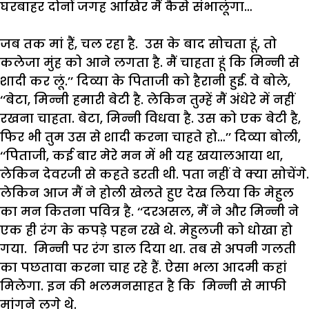
घरबाहर
दोनों
जगह
आखिर
मैं
कैसे
संभालूंगा
…
जब
तक
मां
हैं
,
चल
रहा
है
.
उस
के
बाद
सोचता
हूं
,
तो
कलेजा
मुंह
को
आने
लगता
है
.
मैं
चाहता
हूं
कि
मिन्नी
से
शादी
कर
लूं
.’’
दिव्या
के
पिताजी
को
हैरानी
हुई
.
वे
बोले
,
‘‘
बेटा
,
मिन्नी
हमारी
बेटी
है
.
लेकिन
तुम्हें
मैं
अंधेरे
में
नहीं
रखना
चाहता
.
बेटा
,
मिन्नी
विधवा
है
.
उस
को
एक
बेटी
है
,
फिर
भी
तुम
उस
से
शादी
करना
चाहते
हो
…’’
दिव्या
बोली
,
‘‘
पिताजी
,
कई
बार
मेरे
मन
में
भी
यह
खयालआया
था
,
लेकिन
देवरजी
से
कहते
डरती
थी
.
पता
नहीं
वे
क्या
सोचेंगे
.
लेकिन
आज
मैं
ने
होली
खेलते
हुए
देख
लिया
कि
मेहुल
का
मन
कितना
पवित्र
है
.
‘‘
दरअसल
,
मैं
ने
और
मिन्नी
ने
एक
ही
रंग
के
कपड़े
पहन
रखे
थे
.
मेहुलजी
को
धोखा
हो
गया
.
मिन्नी
पर
रंग
डाल
दिया
था
.
तब
से
अपनी
गलती
का
पछतावा
करना
चाह
रहे
हैं
.
ऐसा
भला
आदमी
कहां
मिलेगा
.
इन
की
भलमनसाहत
है
कि
मिन्नी
से
माफी
मांगने
लगे
थे
.