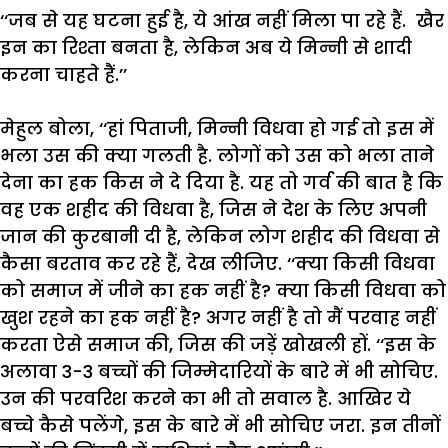
‘‘
जब
से
यह
घटना
हुई
है
,
ये
आंख
नहीं
मिला
पा
रहे
हैं
.
खैर
इन
का
रिश्ता
बनता
है
,
लेकिन
अब
ये
मिन्नी
से
शादी
करना
चाहते
हैं
.’’
मेहुल
बोला
, ‘‘
हां
पिताजी
,
मिन्नी
विधवा
हो
गई
तो
इस
में
भला
उस
की
क्या
गलती
है
.
लोगों
को
उस
को
भला
ताने
देना
का
हक
किस
ने
दे
दिया
है
.
यह
तो
गर्व
की
बात
है
कि
वह
एक
शहीद
की
विधवा
है
,
जिस
ने
देश
के
लिए
अपनी
जान
की
कुरबानी
दी
है
,
लेकिन
लोग
शहीद
की
विधवा
से
कैसा
बरताव
कर
रहे
हैं
,
देख
लीजिए
.
‘‘
क्या
किसी
विधवा
को
समाज
में
जीने
का
हक
नहीं
है
?
क्या
किसी
विधवा
को
खुश
रहने
का
हक
नहीं
है
?
अगर
नहीं
है
तो
मैं
परवाह
नहीं
करता
ऐसे
समाज
की
,
जिस
की
जड़ें
खोखली
हों
.
‘‘
इस
के
अलावा
3-3
बच्चों
की
जिम्मेदारियों
के
बारे
में
भी
सोचिए
.
उन
की
परवरिश
करने
का
भी
तो
सवाल
है
.
आखिर
ये
बच्चे
कैसे
पलेंगे
,
इस
के
बारे
में
भी
सोचिए
जरा
.
इन
तीनों