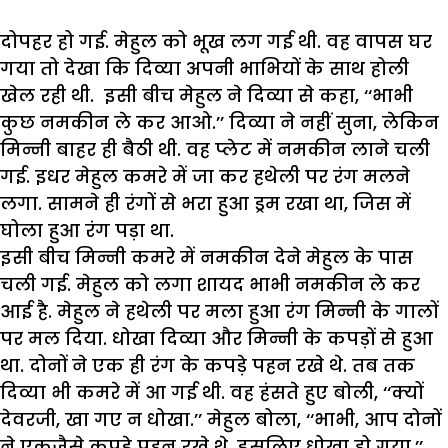
दोपहर
हो
गई
.
मेहुल
को
भूख
लग
गई
थी
.
वह
वापस
घर
गया
तो
देखा
कि
दिव्या
अपनी
भाभियों
के
साथ
होली
खेल
रही
थी
.
इसी
बीच
मेहुल
ने
दिव्या
से
कहा
, ‘‘
भाभी
कुछ
नमकीन
ले
कर
आओ
.’’
दिव्या
ने
नहीं
सुना
,
लेकिन
मिन्नी
बाहर
ही
बैठी
थी
.
वह
प्लेट
में
नमकीन
लाने
चली
गई
.
इधर
मेहुल
कमरे
में
जा
कर
हथेली
पर
रंग
मलने
लगा
.
सामने
ही
रंगों
से
भरा
हुआ
ड्रम
रखा
था
,
जिस
में
घोला
हुआ
रंग
पड़ा
था
.
इसी
बीच
मिन्नी
कमरे
में
नमकीन
देने
मेहुल
के
पास
चली
गई
.
मेहुल
को
लगा
शायद
भाभी
नमकीन
ले
कर
आई
है
.
मेहुल
ने
हथेली
पर
मला
हुआ
रंग
मिन्नी
के
गालों
पर
मल
दिया
.
धोखा
दिव्या
और
मिन्नी
के
कपड़ों
से
हुआ
था
.
दोनों
ने
एक
ही
रंग
के
कपड़े
पहन
रखे
थे
.
तब
तक
दिव्या
भी
कमरे
में
आ
गई
थी
.
वह
हंसते
हुए
बोली
, ‘‘
क्यों
देवरजी
,
खा
गए
न
धोखा
.’’
मेहुल
बोला
, ‘‘
भाभी
,
आप
दोनों
ने
एकजैसे
कपड़े
पहन
रखे
थे
,
इसलिए
धोखा
हो
गया
.’’