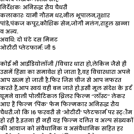
निर्देशकः
अनिरुद्ध रौय चैधरी
कलाकारः
यामी गौतम धर,नील भूपालन,तुशार
पांडे,पंकज कपूर,कौशिक सेन,जोगी मलंग,राहुल खन्ना
व अन्य.
अवधि:
दो घंटे दस मिनट
ओटीटी
प्लेटफार्म:
जी 5
कोई भी आईडियोलाॅजी /विचार धारा हो,लेकिन जैसे ही
उसमें हिंसा का समावेश हो जाता है,वह विचारधारा अपने
आप खत्म हो जाती है.फिर जिस चीज से आप नफरत
करते हैं,आप स्वयं वही बन जाते हो.इसी मूल संदेश के इर्द
घूमने वाली पोलीटिकल थ्रिलर फिल्म ‘‘लाॅस्ट’’ लेकर
आए हैं फिल्म ‘पिंक’ फेम फिल्मकार अनिरुद्ध रौय
चैधरी.जो कि 16 फरवरी से ‘ओटीटी’ प्लेटफार्म पर स्ट्ीम
हो रही है.इतना ही नही यह फिल्म दलित व अल्प संख्यकों
की आवाज को संवैधानिक व असंवैधानिक सहित हर