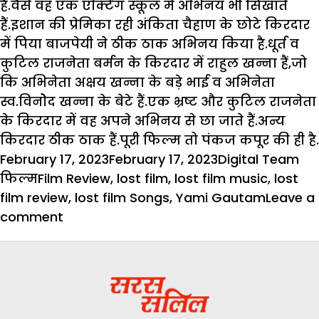
है.वैसे वह एक एक्टिंग स्कूल में अभिनय भी सिखाते
हैं.इशान की प्रेमिका रही अंकिता चैहाण के छोटे किरदार
में पिया बाजपेयी ने ठीक ठाक अभिनय किया है.धूर्त व
कुटिल राजनेता बर्मन के किरदार में राहुल खन्ना हैं,जो
कि अभिनेता अक्षय खन्ना के बड़े भाई व अभिनेता
स्व.विनोेद खन्ना के बेटे हैं.एक भ्रष्ट और कुटिल राजनेता
के किरदार में वह अपने अभिनय से छा जाते हैं.अन्य
किरदार ठीक ठाक हैं.पूरी फिल्म तो पंकज कपूर की ही है.
Posted
Author
Ca
February 17, 2023
February 17, 2023
Digital Team
on
Tags
फिल्म
Film Review
,
lost film
,
lost film music
,
lost
film review
,
lost film Songs
,
Yami Gautam
Leave a
on
comment
लॉस्ट
फिल्म
रिव्यू:
यामी
गौतम