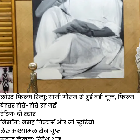
लॉस्ट फिल्म रिव्यू: यामी गौतम से हुई बड़ी चूक, फिल्म
बेहतर होते-होते रह गई
रेटिंगः
दो स्टार
निर्माताः
नमह पिक्चर्स और जी स्टूडियो
लेखकः
श्यामल सेन गुप्ता
संवाद
लेखकः
रितेश शाह