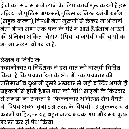
होने का सच सामने लाने के लिए कार्य शुरू करती है.इस
प्रक्रिया में पुलिस अफसरों,पुलिस कमिश्नर,मंत्री बर्मन
(राहुल खन्ना),विपक्षी नेता मुखर्जी से लेकर माओवादी
नेता भीष्म राणा तक षक के घेरे में आते हैं.ईशान भारती
की प्रेमिका अंकिता चैहाण (पिया बाजपेयी) की चुप्पी का
अपना अलग योगदान है.
लेखन
व
निर्देशनः
कहानीकार व निर्देशक ने इस बात को बाखूबी चित्रित
किया है कि पत्रकारिता के क्षेत्र में एक पत्रकार की
प्रतिस्पर्धा व दुश्मनी दूसरे अखबार से नही बल्कि अपने ही
सहकर्मी से होती है.इस बात को विधि साहनी के किरदार
से समझा जा सकता है. फिल्मकार अनिरूद्ध रौय चैधरी
ने विषय अच्छा चुना.इस तरह के विषयों पर खुलकर बात
करनी चाहिए,पर वह बहुत जल्द भटक गए और सब कुछ
डर डर कर ही पेश किया.