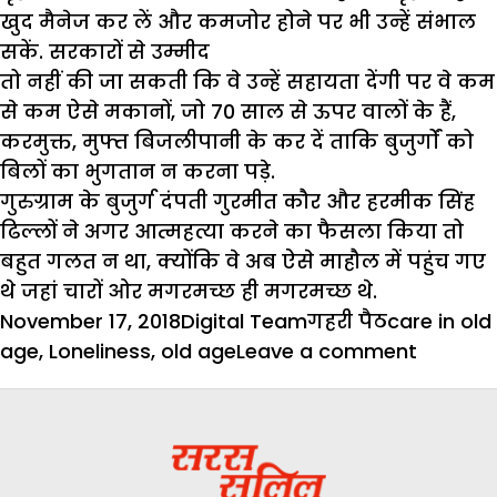
खुद मैनेज कर लें और कमजोर होने पर भी उन्हें संभाल
सकें. सरकारों से उम्मीद
तो नहीं की जा सकती कि वे उन्हें सहायता देंगी पर वे कम
से कम ऐसे मकानों, जो 70 साल से ऊपर वालों के हैं,
करमुक्त, मुफ्त बिजलीपानी के कर दें ताकि बुजुर्गों को
बिलों का भुगतान न करना पड़े.
गुरुग्राम के बुजुर्ग दंपती गुरमीत कौर और हरमीक सिंह
ढिल्लों ने अगर आत्महत्या करने का फैसला किया तो
बहुत गलत न था, क्योंकि वे अब ऐसे माहौल में पहुंच गए
थे जहां चारों ओर मगरमच्छ ही मगरमच्छ थे.
Posted
Author
Categories
Tags
November 17, 2018
Digital Team
गहरी पैठ
care in old
on
on
age
,
Loneliness
,
old age
Leave a comment
बुढ़ापे
में
अकेलाप