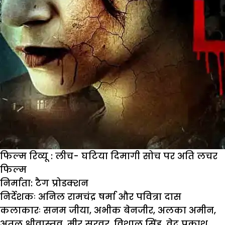
फिल्म रिव्यू : लीच- घटिया दिमागी सोच पर अति लचर
फिल्म
निर्माता:
टैग प्रोडक्शन
निर्देशकः
अनिल रामचंद्र षर्मा और पवित्रा दास
कलाकारः
सनम जीया, अभीक बेनजीर, अलका अमीन,
अतुल श्रीवास्तव, मीर सरवर, विशाल सिंह, वेद प्रकाश,