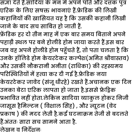
संज्ञा देते हैं.सादिया के मन में अपने पति और दत्तक पुत्र
एरिक के लिए सषक्त भावनाएं हैं.फ्रेडिक की लिखी
कहानियों की खासियत यह है कि उसकी कहानी लिखी
जाने के बाद सच साबित हो जाती हैं.
फ्रेंडिक हर दो तीन माह में एक बार समय बिताने अपने
पहाड़ी स्थल पर बने होलीडे होम जाया करते हैं.इस बार
जब वह अपने होलीडे होम पहुॅचते हैं, तो पता चलता है कि
उनके हॉलिडे होम केयरटेकर कल्पेश(अमित श्रीवास्तव)
और उसकी नौकरानी अनीता (राधिका) की रहस्यमय
परिस्थितियों में हत्या कर दी गई है.फ्रेडिक नया
केयरटेकर जावेद (संजू धीरहे) रखते हैं.अचानक एक दिन
उनका बेटा एरिक लापता हो जाता है.इससे फ्रेड्रिक
प्रभावित नहीं होता.लेकिन सादिया व्याकुल होकर निजी
जासूस हैमिल्टन ( विशाल सिंह) , और न्यूटन (वेद
प्रकाष ) की मदद लेती है.कई घटनाक्रम तेजी से बदलते
हैं.अंततः सारा सच सामने आता है.
लेखन व निर्देशनः