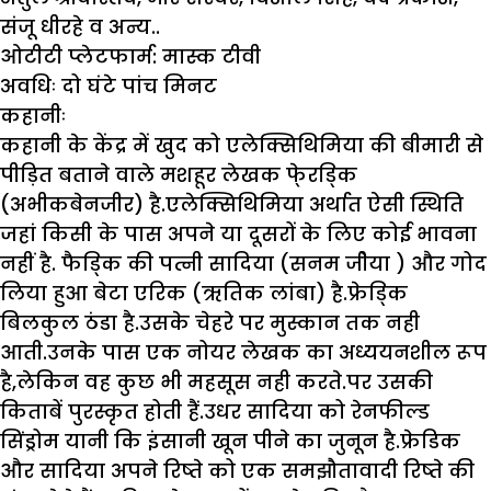
संजू धीरहे व अन्य..
ओटीटी प्लेटफार्म:
मास्क टीवी
अवधिः
दो घंटे पांच मिनट
कहानीः
कहानी के केंद्र में खुद को एलेक्सिथिमिया की बीमारी से
पीड़ित बताने वाले मशहूर लेखक फे्रड्कि
(अभीकबेनजीर) है.एलेक्सिथिमिया अर्थात ऐसी स्थिति
जहां किसी के पास अपने या दूसरों के लिए कोई भावना
नहीं है. फैड्कि की पत्नी सादिया (सनम जीेया ) और गोद
लिया हुआ बेटा एरिक (ऋतिक लांबा) है.फ्रेड्कि
बिलकुल ठंडा है.उसके चेहरे पर मुस्कान तक नही
आती.उनके पास एक नोयर लेखक का अध्ययनशील रूप
है,लेकिन वह कुछ भी महसूस नही करते.पर उसकी
किताबें पुरस्कृत होती हैं.उधर सादिया को रेनफील्ड
सिंड्रोम यानी कि इंसानी खून पीने का जुनून है.फ्रेडिक
और सादिया अपने रिष्ते को एक समझौतावादी रिष्ते की