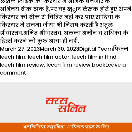
लेखक फ्रेडिक के किरदार में अभिक बेनजीर का
अभिनय ठीक ठाक है.पर वह ख्ुाद लेखक होते हुए अपने
किरदार को ठीक से चित्रित नही कर पाए.सादिया के
किरदार मेें सनमा जीया भी निराष करती है.अतुल
श्रीवास्तव,अमित श्रीवास्तव, अलका अमीन व राधिका के
हिस्से करने को कुछ आया ही नहीं.
Posted
Author
Catego
T
March 27, 2023
March 30, 2023
Digital Team
फिल्म
on
leech film
,
leech film actor
,
leech film in Hindi
,
leech film review
,
leech film review book
Leave a
on
comment
फिल्म
रिव्यू
:
लीच-
घटिया
दिमागी
अनलिमिटेड कहानियां-आर्टिकल पढ़ने के लिए
सोच