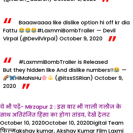
Baaawaaaa like dislike option hi off kr dia
Fattu
#LaxmmiBombTrailer
— Devil
Virpal (@DevilVirpal)
October 9, 2020
#LaxmmiBombTrailer
is Released
But they hidden like And dislike numbers!!
—
HiMaNsHu
(@itssSSRian)
October 9,
2020
ये भी पढ़ें- Mirzapur 2 : इस बार भी गाली गलौज के
साथ अतिरंजित हिंसा का होगा तांडव, देखें ट्रेलर
Posted
Author
Cat
October 10, 2020
October 10, 2020
Digital Team
on
Tags
फिल्म
akshay kumar
,
Akshay Kumar Film Laxmi