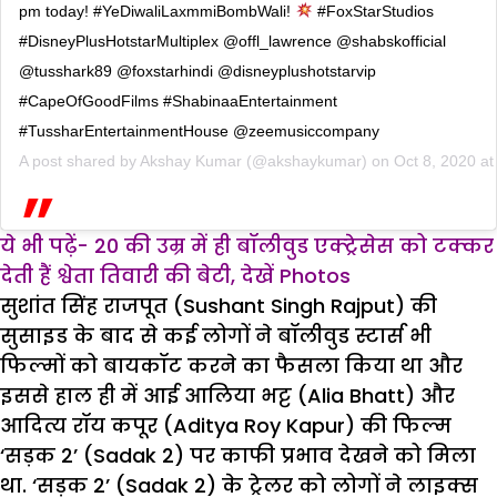
pm today! #YeDiwaliLaxmmiBombWali!
#FoxStarStudios
#DisneyPlusHotstarMultiplex @offl_lawrence @shabskofficial
@tusshark89 @foxstarhindi @disneyplushotstarvip
#CapeOfGoodFilms #ShabinaaEntertainment
#TussharEntertainmentHouse @zeemusiccompany
A post shared by
Akshay Kumar
(@akshaykumar) on
Oct 8, 2020 a
ये भी पढ़ें- 20 की उम्र में ही बॉलीवुड एक्ट्रेसेस को टक्कर
देती हैं श्वेता तिवारी की बेटी, देखें Photos
सुशांत सिंह राजपूत (Sushant Singh Rajput) की
सुसाइड के बाद से कई लोगों ने बॉलीवुड स्टार्स भी
फिल्मों को बायकॉट करने का फैसला किया था और
इससे हाल ही में आई आलिया भट्ट (Alia Bhatt) और
आदित्य रॉय कपूर (Aditya Roy Kapur) की फिल्म
‘सड़क 2’ (Sadak 2) पर काफी प्रभाव देखने को मिला
था. ‘सड़क 2’ (Sadak 2) के ट्रेलर को लोगों ने लाइक्स