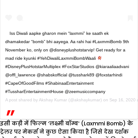
Iss Diwali aapke gharon mein “laxmmi” ke saath ek
dhamakedar “bomb” bhi aayega. Aa rahi hai #LaxmmiBomb 9th
November ko, only on @disneyplushotstarvip! Get ready for a
mad ride kyunki #YehDiwaliLaxmmiBombWaali
#DisneyPlusHotstarMultiplex #FoxStarStudios @kiaraaliaadvani
@offl_lawrence @shabskofficial @tusshark89 @foxstarhindi
#CapeOfGoodFilms #ShabinaaEntertainment
#TussharEntertainmentHouse @zeemusiccompany
A post shared by
Akshay Kumar
(@akshaykumar) on
Sep 16, 2020 
इसी कड़ी में फिल्म ‘लक्ष्मी बॉम्ब’ (Laxmmi Bomb) के
ट्रेलर पर मेकर्स ने कुछ ऐसा किया है जिसे देख दर्शक