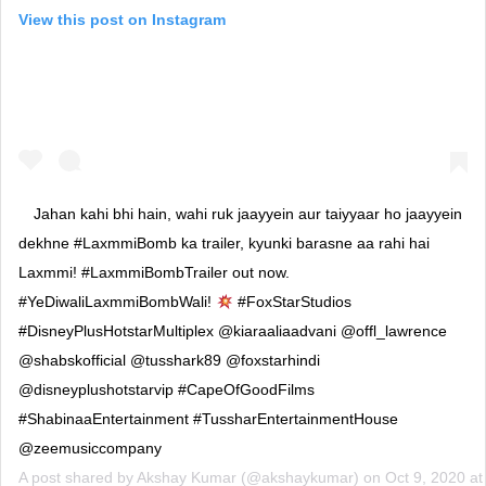
View this post on Instagram
Jahan kahi bhi hain, wahi ruk jaayyein aur taiyyaar ho jaayyein
dekhne #LaxmmiBomb ka trailer, kyunki barasne aa rahi hai
Laxmmi! #LaxmmiBombTrailer out now.
#YeDiwaliLaxmmiBombWali!
#FoxStarStudios
#DisneyPlusHotstarMultiplex @kiaraaliaadvani @offl_lawrence
@shabskofficial @tusshark89 @foxstarhindi
@disneyplushotstarvip #CapeOfGoodFilms
#ShabinaaEntertainment #TussharEntertainmentHouse
@zeemusiccompany
A post shared by
Akshay Kumar
(@akshaykumar) on
Oct 9, 2020 a