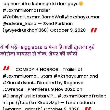
log humhi ko kahenge ki darr gaye
#LaxmmiBombTrailer
#YeDiwaliLaxmmiBombWali
@akshaykumar
@advani_kiara
— Syed Furkhan
(@SyedFurkhan1368)
October 9, 2020
ये भी पढ़ें- Bigg Boss 13 फेम हिमांशी खुराना हुईं
कोरोना वायरस से ठीक, शेयर की फोटो
COMEDY + HORROR… Trailer of
#LaxmmiBomb
… Stars
#AkshayKumar
and
#KiaraAdvani
… Directed by Raghava
Lawrence… Premieres 9 Nov 2020 on
#DisneyPlusHotstarVIP
…
#LaxmmiBombTrailer
:
https://t.co/kmKkeavMg1
— taran adarsh
(@taran_adarsh)
October 9, 2020