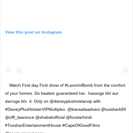
View this post on Instagram
Watch First day First show of #LaxmmiBomb from the comfort
of your homes. Do baatein guaranteed hai : hassoge bhi aur
darroge bhi
Only on @disneyplushotstarvip with
#DisneyPlusHotstarVIPMultiplex. @kiaraaliaadvani @tusshark89
@offl_lawrence @shabskofficial @foxstarhindi
#TussharEntertainmentHouse #CapeOfGoodFilms