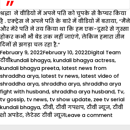
श्रद्धा ने वीडियो में अपने पति को चुपके से कैप्चर किया
है . एक्ट्रेस ने अपने पति के बारे में वीडियो में बताया, “मैंने
और मेरे पति ने तय किया था कि हम एक-दूसरे से गुस्सा
होकर कभी भी बेड तक नहीं जाएंगे, लेकिन हमारा तीन
दिनों से झगड़ा चल रहा है.”
Posted
Author
Cat
February 9, 2022
February 10, 2022
Digital Team
on
Tags
टीवी
kundali bhagya
,
kundali bhagya actress
,
kundali bhagya preeta
,
latest news from
shraddha arya
,
latest tv news
,
latest video of
shraddha arya
,
shraddha arya
,
shraddha arya
fight with husband
,
shraddha arya husband
,
Tv
,
tv gossip
,
tv news
,
tv show update
,
zee tv serial
kundali bhagya
,
टीवी
,
टीवी गपशप
,
टीवी न्यूज
,
टीवी
on
शो अपडेट
,
लेटेस्ट टीवी न्यूज
Leave a comment
शादी