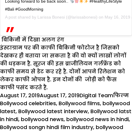
Looking forward to be back soon..
#HealthyLifeStyle
#Bali #GoodMorning
A post shared by
Larissa Bonesi
(@larissabonesi) on
May 16, 2019
बिकिनी में दिखा अलग रंग
इंस्टाग्राम पर की काफी बिकिनी फोटोज है जिसको
देखकर ही बताया जा सकता है की वो क्यों लाखों लोगों
की धड़कन है. सूरज की इस ब्राजीलियन गर्लफ्रेंड को
काफी समय से डेट कर रहे है. दोनों आपने रिलेशन को
लेकर काफी ओपन है. इन दोनों की जोड़ी को फैंस
काफी पसंद करते है.
Posted
Author
Catego
T
August 17, 2019
August 17, 2019
Digital Team
फिल्म
on
Bollywood celebrities
,
Bollywood films
,
bollywood
latest
,
Bollywood latest interview
,
Bollywood latst
in hindi
,
bollywood news
,
bollywood news in hindi
,
Bollywood songn hindi film industry
,
bollywood