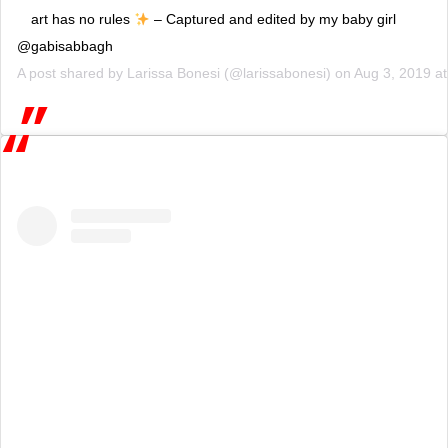
art has no rules
– Captured and edited by my baby girl
@gabisabbagh
A post shared by
Larissa Bonesi
(@larissabonesi) on
Aug 3, 2019 a