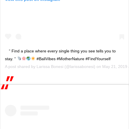
“ Find a place where every single thing you see tells you to
stay. “
#BaliVibes #MotherNature #FindYourself
A post shared by
Larissa Bonesi
(@larissabonesi) on
May 21, 2019