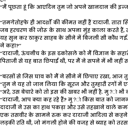
‘‘
मैं
पूछता
हूं
कि
आएदिन
तुम
जो
अपने
खानदान
की
इज्
‘‘
तमगेतोहफे
ही
आदर्शों
की
कीमत
नहीं
हैं
दादाजी
.
तारा
सि
जब
हरचरण
की
जोरू
के
साथ
अपना
मुंह
काला
करते
हैं
,
यह
सुन
कर
ठाकुर
साहब
के
सीने
में
बिजली
सी
कौंध
गई
ने
कहा
?’’
‘‘
दादाजी
,
ऊंचनीच
के
इस
ढकोसले
को
मैं
विज्ञान
के
सहार
पिताजी
से
यह
बात
छिपाई
थी
,
पर
मैं
ने
सपने
में
भी
नहीं
स
‘‘
बरसों
से
जिस
घाव
को
मैं
ने
सीने
में
छिपाए
रखा
,
आज
त
‘‘
तुम
ने
यह
तो
जान
लिया
कि
सूरज
और
तुम्हारी
रगों
में
ए
‘‘
अरे
,
उस
बेचारे
को
तो
इस
की
खबर
भी
नहीं
है
.
मु
?
भी
न
‘‘
दादाजी
,
आप
क्या
कह
रहे
हैं
?
मु
?
किस
बात
को
जानन
दादाजी
ने
उस
का
हाथ
पकड़ा
और
उसे
तहखाने
वाले
कमर
एक
तसवीर
के
सामने
रुक
कर
दादाजी
आदित्य
से
कहने
लड़की
रति
थी
,
जो
मंगली
होने
की
वजह
से
ब्याह
को
तरस