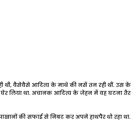
ही
थी
,
वैसेवैसे
आदित्य
के
माथे
की
नसें
तन
रही
थीं
.
उस
के
घेर
लिया
था
.
अचानक
आदित्य
के
जेहन
में
वह
घटना
तैर
पाखानों
की
सफाई
से
निबट
कर
अपने
हाथपैर
धो
रहा
था
.