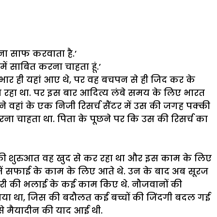
ना
साफ
करवाता
है
.’
में
साबित
करना
चाहता
हूं
.’
भार
ही
यहां
आए
थे
,
पर
वह
बचपन
से
ही
जिद
कर
के
ा
रहा
था
.
पर
इस
बार
आदित्य
लंबे
समय
के
लिए
भारत
ने
वहां
के
एक
निजी
रिसर्च
सैंटर
में
उस
की
जगह
पक्की
रना
चाहता
था
.
पिता
के
पूछने
पर
कि
उस
की
रिसर्च
का
की
शुरुआत
वह
खुद
से
कर
रहा
था
और
इस
काम
के
लिए
ें
सफाई
के
काम
के
लिए
आते
थे
.
उन
के
बाद
अब
सूरज
री
की
भलाई
के
कई
काम
किए
थे
.
नौजवानों
की
ाया
था
,
जिस
की
बदौलत
कई
बच्चों
की
जिंदगी
बदल
गई
े
मैयादीन
की
याद
आई
थी
.