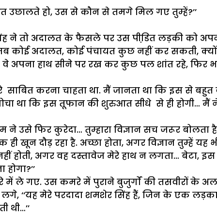
जत
उछालते
हो
,
उस
से
कौन
से
तमगे
मिल
गए
तुम्हें
?’’
ंह
ने
तो
अदालत
के
फैसले
पर
उस
पीडि़त
लड़की
को
अप
तब
कोई
अदालत
,
कोई
पंचायत
कुछ
नहीं
कर
सकती
,
क्यो
.
वे
अपना
हाथ
सीने
पर
रख
कर
कुछ
पल
शांत
रहे
,
फिर
भ
े
साबित
करना
चाहता
था
.
मैं
जानता
था
कि
इस
से
बहुत
ोचा
था
कि
इस
तूफान
की
शुरुआत
सीधे
से
ही
होगी
…
मैं
न
ुम
ने
उसे
फिर
कुरेदा
…
तुम्हारा
विज्ञान
सच
जरूर
बोलता
है
क
ही
खून
दौड़
रहा
है
.
अच्छा
होता
,
अगर
विज्ञान
तुम्हें
यह
भ
हीं
होती
,
अगर
वह
दस्तावेज
मेरे
हाथ
न
लगता
…
बेटा
,
इस
ा
होगा
?’’
े
में
ले
गए
.
उस
कमरे
में
पुराने
बुजुर्गों
की
तसवीरों
के
अल
लगे
, ‘‘
यह
मेरे
परदादा
शमशेर
सिंह
हैं
,
जिन
के
एक
लड़क
ती
थी
…’’