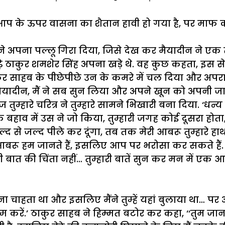
आप
के
ऊपर
वासना
का
शैतान
हावी
हो
गया
है
,
पर
माफ
क
ने
अपना
पल्लू
गिरा
दिया
,
जिसे
देख
कर
मैयादीन
ने
एक
े
ठाकुर
शमशेर
सिंह
अपना
खड़े
थे
.
वह
कुछ
कहता
,
इस
से
ुर
साहब
के
पीछेपीछे
उन
के
कमरे
में
चल
दिया
और
अपर
ैयादीन
,
मैं
ने
सब
सुन
लिया
और
अपने
खून
को
अपनी
जा
ज
तुम्हारे
चरित्र
ने
तुम्हारे
सामने
भिखारी
बना
दिया
.
‘
धन्य
े
बहाव
में
उस
ने
जो
किया
,
तुम्हारी
जगह
कोई
दूसरा
होता
ल्द
से
जल्द
पीले
कर
दूंगा
,
तब
तक
मेरी
आबरू
तुम्हारे
हाथ
आबरू
हम
जानते
हैं
,
इसलिए
आप
पर
भरोसा
कर
सकते
हैं
ी
बात
की
चिंता
नहीं
…
तुम्हारी
बातें
सुन
कर
मन
में
एक
आ
ना
चाहता
था
और
इसलिए
मैंने
तुम्हें
यहां
बुलाया
था
…
पर
्म
करें
.’
ठाकुर
साहब
ने
हिम्मत
बटोर
कर
कहा
, ‘‘
तुम
जान