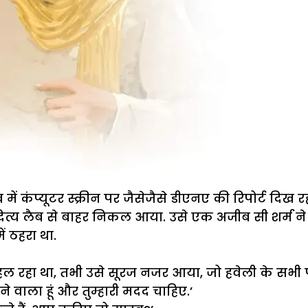
ब
में
कंप्यूटर
स्क्रीन
पर
जैसेजैसे
डीएनए
की
रिपोर्ट
दिख
र
त्य
लैब
से
बाहर
निकल
आया
.
उसे
एक
अजीब
सी
शर्म
ने
ें
ठहरा
था
.
हल
रहा
था
,
तभी
उसे
सूरज
नजर
आया
,
जो
हवेली
के
सभी
ने
वाला
हूं
और
तुम्हारी
मदद
चाहिए
.’