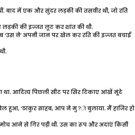
ीं
.
बाद
में
एक
और
सुंदर
लड़की
की
तसवीर
थी
,
जो
रति
त
लड़की
की
इज्जत
लूट
कर
शांत
की
थी
.
ब
‘
उस
ने
’
अपनी
जान
पर
खेल
कर
रति
की
इज्जत
बचाई
थी
.
ा
था
.
आदित्य
पिछली
सीट
पर
सिर
टिकाए
आंखें
मूंदे
िल
हुआ
, ‘
ठाकुर
साहब
,
आप
ने
मु
?
बुलाया
.
मैं
हाजिर
हो
मोच
आने
से
गिर
पड़ी
थी
.
उस
का
रूप
और
अदाएं
किसी