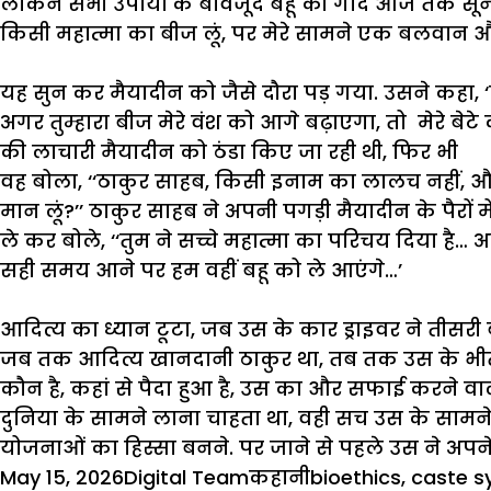
लेकिन
सभी
उपायों
के
बावजूद
बहू
की
गोद
आज
तक
सून
किसी
महात्मा
का
बीज
लूं
,
पर
मेरे
सामने
एक
बलवान
औ
यह
सुन
कर
मैयादीन
को
जैसे
दौरा
पड़
गया
.
उस
ने
कहा
, ‘
अगर
तुम्हारा
बीज
मेरे
वंश
को
आगे
बढ़ाएगा
,
तो
मेरे
बेटे
की
लाचारी
मैयादीन
को
ठंडा
किए
जा
रही
थी
,
फिर
भी
वह
बोला
, ‘‘
ठाकुर
साहब
,
किसी
इनाम
का
लालच
नहीं
,
औ
मान
लूं
?’’
ठाकुर
साहब
ने
अपनी
पगड़ी
मैयादीन
के
पैरों
मे
ले
कर
बोले
, ‘‘
तुम
ने
सच्चे
महात्मा
का
परिचय
दिया
है
…
अ
सही
समय
आने
पर
हम
वहीं
बहू
को
ले
आएंगे
…’
आदित्य
का
ध्यान
टूटा
,
जब
उस
के
कार
ड्राइवर
ने
तीसरी
जब
तक
आदित्य
खानदानी
ठाकुर
था
,
तब
तक
उस
के
भी
कौन
है
,
कहां
से
पैदा
हुआ
है
,
उस
का
और
सफाई
करने
वा
दुनिया
के
सामने
लाना
चाहता
था
,
वही
सच
उस
के
सामन
योजनाओं
का
हिस्सा
बनने
.
पर
जाने
से
पहले
उस
ने
अपन
Posted
Author
Categories
Tags
May 15, 2026
Digital Team
कहानी
bioethics
,
caste s