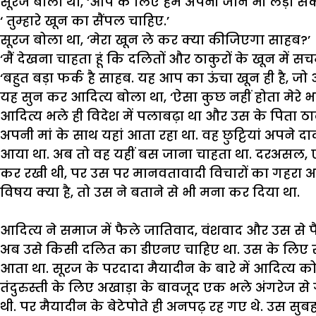
सूरज
बोला
था
, ‘
आप
के
लिए
हम
अपनी
जान
भी
लड़ा
सक
‘
तुम्हारे
खून
का
सैंपल
चाहिए
.’
सूरज
बोला
था
, ‘
मेरा
खून
ले
कर
क्या
कीजिएगा
साहब
?’
‘
मैं
देखना
चाहता
हूं
कि
दलितों
और
ठाकुरों
के
खून
में
सच
‘
बहुत
बड़ा
फर्क
है
साहब
.
यह
आप
का
ऊंचा
खून
ही
है
,
जो
यह
सुन
कर
आदित्य
बोला
था
, ‘
ऐसा
कुछ
नहीं
होता
मेरे
भ
आदित्य
भले
ही
विदेश
में
पलाबढ़ा
था
और
उस
के
पिता
ठा
अपनी
मां
के
साथ
यहां
आता
रहा
था
.
वह
छुट्टियां
अपने
दा
आया
था
.
अब
तो
वह
यहीं
बस
जाना
चाहता
था
.
दरअसल
,
कर
रखी
थी
,
पर
उस
पर
मानवतावादी
विचारों
का
गहरा
अ
विषय
क्या
है
,
तो
उस
ने
बताने
से
भी
मना
कर
दिया
था
.
आदित्य
ने
समाज
में
फैले
जातिवाद
,
वंशवाद
और
उस
से
प
अब
उसे
किसी
दलित
का
डीएनए
चाहिए
था
.
उस
के
लिए
आता
था
.
सूरज
के
परदादा
मैयादीन
के
बारे
में
आदित्य
क
तंदुरुस्ती
के
लिए
अखाड़ा
के
बावजूद
एक
भले
अंगरेज
से
थी
.
पर
मैयादीन
के
बेटेपोते
ही
अनपढ़
रह
गए
थे
.
उस
सुब