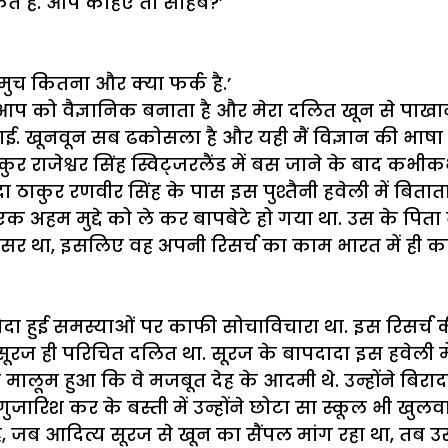
ते
हैं
.
आप
कहिए
तो
साहब
?’
मुच
कितना
और
क्या
फर्क
है
.’
आप
को
वैज्ञानिक
बनाता
है
और
मेरा
दलित
खून
से
पाखा
ाई
.
खूनवून
सब
ढकोसला
है
और
यही
मैं
विज्ञान
की
भाषा
कुर
राजेश्वर
सिंह
स्विट्जरलैंड
में
बस
जाने
के
बाद
कभीक
दा
ठाकुर
रणवीर
सिंह
के
पास
इस
पुश्तैनी
हवेली
में
बितात
एक
अहम
मुद्दे
को
ले
कर
बापबेटे
हो
गया
था
.
उस
के
पिता
सर
था
,
इसलिए
वह
अपनी
रिसर्च
का
काम
भारत
में
ही
क
ैदा
हुई
समस्याओं
पर
काफी
सोचाविचारा
था
.
इस
रिसर्च
सूरज
ही
परिचित
दलित
था
.
सूरज
के
बापदादा
इस
हवेली
म
ो
मालूम
हुआ
कि
वे
मजबूत
देह
के
आदमी
थे
.
उन्होंने
बिराद
गुजारिश
कर
के
बस्ती
में
उन्होंने
छोटा
सा
स्कूल
भी
खुलव
ह
,
जब
आदित्य
सूरज
से
खून
का
सैंपल
मांग
रहा
था
,
तब
उस