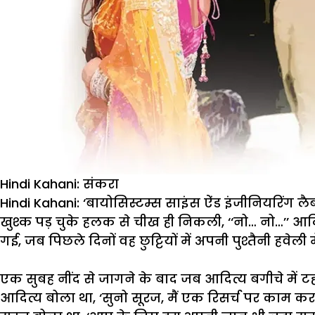
Hindi Kahani: संकरा
Hindi Kahani: ‘
बा
योसिस्टम्स
साइंस
ऐंड
इंजीनियरिंग
लै
खुश्क
पड़
चुके
हलक
से
चीख
ही
निकली
, ‘‘
नो
…
नो
…’’
आदि
गई
,
जब
पिछले
दिनों
वह
छुट्टियों
में
अपनी
पुश्तैनी
हवेली
म
एक
सुबह
नींद
से
जागने
के
बाद
जब
आदित्य
बगीचे
में
ट
आदित्य
बोला
था
, ‘
सुनो
सूरज
,
मैं
एक
रिसर्च
पर
काम
कर