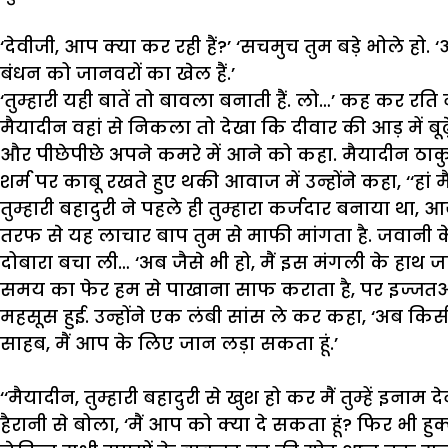
‘
देवीजी
,
आप
क्या
कर
रही
हैं
?’
‘
सचमुच
तुम
बड़े
भोले
हो
.
‘
बंधन
को
जानवरों
का
खेल
हैं
.’
‘
तुम्हारी
यही
बातें
तो
बावला
बनाती
हैं
.
लो
…’
कह
कर
रति
मैयादीन
वहां
से
निकला
तो
देखा
कि
दीवार
की
आड़
में
बूढ़
और
पीछेपीछे
अपने
कमरे
में
आने
को
कहा
.
मैयादीन
ठाक
शर्म
पर
काबू
रखते
हुए
थकी
आवाज
में
उन्होंने
कहा
, ‘‘
हां
म
तुम्हारी
बहादुरी
ने
पहले
ही
तुम्हारा
कर्जदार
बनाया
था
,
आ
तरफ
से
यह
लाचार
बाप
तुम
से
माफी
मांगता
है
.
जवानी
क
दोबारा
बचा
ली
…
‘
अब
जैसे
भी
हो
,
मैं
इस
मंगली
के
हाथ
ज
समय
का
फेर
हम
से
पाखाना
साफ
कराता
है
,
पर
इज्जत
महसूस
हुई
.
उन्होंने
एक
लंबी
सांस
ले
कर
कहा
, ‘
अब
किस
साहब
,
मैं
आप
के
लिए
जान
लड़ा
सकता
हूं
.’
‘‘
मैयादीन
,
तुम्हारी
बहादुरी
से
खुश
हो
कर
मैं
तुम्हें
इनाम
दे
हैरानी
से
बोला
, ‘
मैं
आप
को
क्या
दे
सकता
हूं
?
फिर
भी
हुक