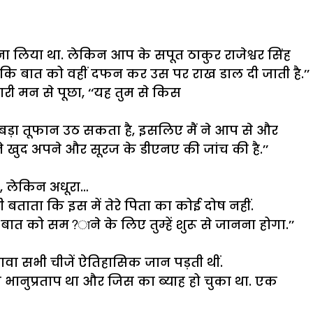
ना
लिया
था
.
लेकिन
आप
के
सपूत
ठाकुर
राजेश्वर
सिंह
ंकि
बात
को
वहीं
दफन
कर
उस
पर
राख
डाल
दी
जाती
है
.’’
ारी
मन
से
पूछा
, ‘‘
यह
तुम
से
किस
बड़ा
तूफान
उठ
सकता
है
,
इसलिए
मैं
ने
आप
से
और
े
खुद
अपने
और
सूरज
के
डीएनए
की
जांच
की
है
.’’
,
लेकिन
अधूरा
…
ी
बताता
कि
इस
में
तेरे
पिता
का
कोई
दोष
नहीं
.
बात
को
सम
?
ाने
के
लिए
तुम्हें
शुरू
से
जानना
होगा
.’’
ावा
सभी
चीजें
ऐतिहासिक
जान
पड़ती
थीं
.
ा
भानुप्रताप
था
और
जिस
का
ब्याह
हो
चुका
था
.
एक