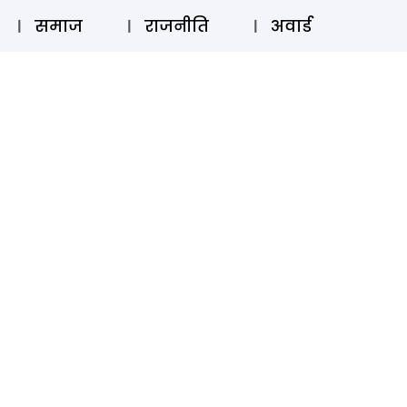
⚲
स्टोरी
लॉग इन
SUBSCRIBE
समाज
राजनीति
अवार्ड