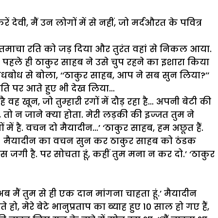
रें
देवी
,
मैं
उन
लोगों
में
से
नहीं
,
जो
मर्दऔरत
के
पवित्र
तमाचा
रति
को
जड़
दिया
और
तुरंत
वहां
से
निकल
आया
.
पहले
ही
ठाकुर
साहब
ने
उसे
चुप
रहने
का
इशारा
किया
ाधबोध
से
बोला
, ‘‘
ठाकुर
साहब
,
आप
ने
सब
सुन
लिया
?’’
ति
पर
आते
हुए
भी
देख
लिया
…
है
वह
खून
,
जो
तुम्हारी
रगों
में
दौड़
रहा
है
…
अपनी
बेटी
की
,
तो
न
जाने
क्या
होता
.
मेरी
लड़की
की
इज्जत
तुम
ने
ों
में
है
.
वचन
दो
मैयादीन
…’
‘
ठाकुर
साहब
,
हम
अछूत
हैं
.
.
मैयादीन
का
वचन
सुन
कर
ठाकुर
साहब
को
ठंडक
स
जगी
है
.
पर
सोचता
हूं
,
कहीं
तुम
मना
न
कर
दो
.’
‘
ठाकुर
अब
मैं
तुम
से
ही
एक
दान
मांगना
चाहता
हूं
.’
मैयादीन
ते
हो
,
मेरे
बेटे
भानुप्रताप
का
ब्याह
हुए
10
साल
हो
गए
हैं
,