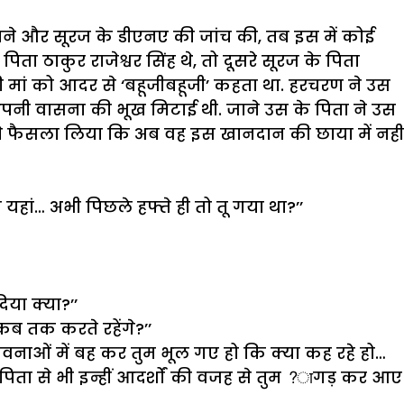
ने
और
सूरज
के
डीएनए
की
जांच
की
,
तब
इस
में
कोई
पिता
ठाकुर
राजेश्वर
सिंह
थे
,
तो
दूसरे
सूरज
के
पिता
ी
मां
को
आदर
से
‘
बहूजीबहूजी
’
कहता
था
.
हरचरण
ने
उस
पनी
वासना
की
भूख
मिटाई
थी
.
जाने
उस
के
पिता
ने
उस
े
फैसला
लिया
कि
अब
वह
इस
खानदान
की
छाया
में
नहीं
य
यहां
…
अभी
पिछले
हफ्ते
ही
तो
तू
गया
था
?’’
दिया
क्या
?’’
कब
तक
करते
रहेंगे
?’’
ावनाओं
में
बह
कर
तुम
भूल
गए
हो
कि
क्या
कह
रहे
हो
…
पिता
से
भी
इन्हीं
आदर्शों
की
वजह
से
तुम
?
ागड़
कर
आए