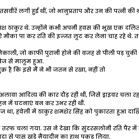
तसवीरें
लगी
हुई
थीं
,
जो
भानुप्रताप
और
उन
की
पत्नी
की
थ
ाश
ठाकुर
थे
.
उन्होंने
कभी
अपनी
हवस
की
भूख
एक
दलि
े
मौका
पा
कर
रति
की
इज्जत
लूट
कर
लेना
चाह
रहे
थे
.
त
िकाली
,
जो
काफी
पुरानी
होने
की
वजह
से
पीली
पड़
चुकी
वेज
से
मालूम
हुआ
.
ुक्र
है
कि
इसे
मैं
ने
भी
जतन
से
रखा
,
नहीं
तो
अलावा
आदित्य
की
कार
दौड़
रही
थी
,
जिसे
ड्राइवर
चला
रह
हन
में
घटनाएं
बन
कर
उभर
रही
थीं
.
ेज
था
,
हवेली
में
ठाकुर
शमशेर
सिंह
को
पुकारता
हुआ
दाख
स
तरफ
चला
गया
.
उस
ने
देखा
कि
सुंदरसलोनी
रति
पैर
में
दा
से
पास
खड़े
मैयादीन
का
हाथ
पकड़
लिया
.