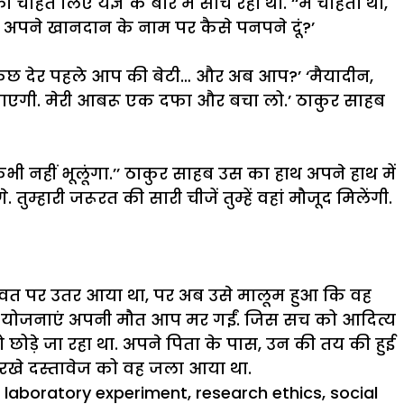
की
चाहत
लिए
यज्ञ
के
बारे
में
सोच
रहा
था
.
‘‘
मैं
चाहता
था
,
अपने
खानदान
के
नाम
पर
कैसे
पनपने
दूं
?’
ुछ
देर
पहले
आप
की
बेटी
…
और
अब
आप
?’
‘
मैयादीन
,
ाएगी
.
मेरी
आबरू
एक
दफा
और
बचा
लो
.’
ठाकुर
साहब
कभी
नहीं
भूलूंगा
.’’
ठाकुर
साहब
उस
का
हाथ
अपने
हाथ
में
गे
.
तुम्हारी
जरूरत
की
सारी
चीजें
तुम्हें
वहां
मौजूद
मिलेंगी
.
वत
पर
उतर
आया
था
,
पर
अब
उसे
मालूम
हुआ
कि
वह
योजनाएं
अपनी
मौत
आप
मर
गईं
.
जिस
सच
को
आदित्य
ो
छोड़े
जा
रहा
था
.
अपने
पिता
के
पास
,
उन
की
तय
की
हुई
रखे
दस्तावेज
को
वह
जला
आया
था
.
,
laboratory experiment
,
research ethics
,
social