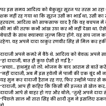
पर
इस
समय
आदित्य
को
बेकुसूर
सूरज
पर
तरस
आ
रहा
शक
नहीं
रह
गया
था
कि
सूरज
उसी
का
भाई
था
,
उसी
का
हरचरण
.
आदित्य
को
साफसाफ
याद
है
कि
वह
बचपन
में
की
मां
की
तरफ
कभी
आंख
उठा
कर
भी
नहीं
देखा
था
.
ऐसे
बेचारी
के
साथ
क्याक्या
जुल्म
किए
होंगे
.
यह
सच
जान
क
रहेगा
.
वह
अपने
दादा
ठाकुर
रणवीर
सिंह
से
मिल
कर
हक
दादाजी
अपने
कमरे
में
बैठे
थे
.
आदित्य
को
बेवक्त
अपने
स
‘‘
हां
दादाजी
,
बात
ही
कुछ
ऐसी
हो
गई
है
.’’
‘‘
अच्छा
…
हाथमुंह
धो
लो
.
भोजन
के
बाद
आराम
से
बातें
करे
‘‘
नहीं
दादाजी
,
अब
मैं
इस
हवेली
में
पानी
की
एक
बूंद
भी
नह
यह
सुन
कर
दादाजी
हैरान
रह
गए
,
फिर
उन्होंने
प्यार
से
क
‘‘
दादाजी
,
आप
ही
कहिए
कि
किसी
की
इज्जत
से
खेल
कर
दादाजी
आपे
से
बाहर
हो
गए
और
बोले
, ‘‘
तुम्हें
अपने
दादा
स
‘‘
पिछले
साल
भी
तारा
सिंह
की
शादी
तुम
ने
इसलिए
रुक
हो
.