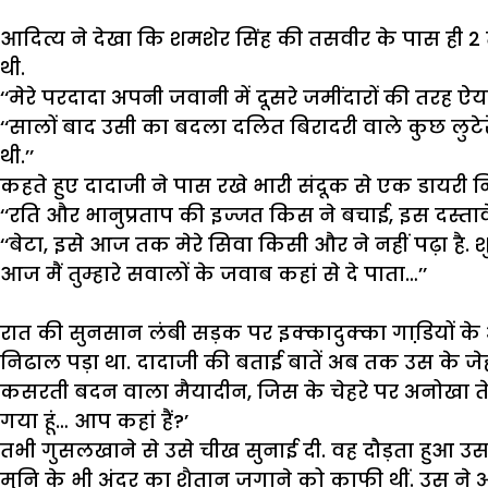
आदित्य
ने
देखा
कि
शमशेर
सिंह
की
तसवीर
के
पास
ही
2
थी
.
‘‘
मेरे
परदादा
अपनी
जवानी
में
दूसरे
जमींदारों
की
तरह
ऐय
‘‘
सालों
बाद
उसी
का
बदला
दलित
बिरादरी
वाले
कुछ
लुटेर
थी
.’’
कहते
हुए
दादाजी
ने
पास
रखे
भारी
संदूक
से
एक
डायरी
न
‘‘
रति
और
भानुप्रताप
की
इज्जत
किस
ने
बचाई
,
इस
दस्ता
‘‘
बेटा
,
इसे
आज
तक
मेरे
सिवा
किसी
और
ने
नहीं
पढ़ा
है
.
श
आज
मैं
तुम्हारे
सवालों
के
जवाब
कहां
से
दे
पाता
…’’
रात
की
सुनसान
लंबी
सड़क
पर
इक्कादुक्का
गाडि़यों
के
निढाल
पड़ा
था
.
दादाजी
की
बताई
बातें
अब
तक
उस
के
जे
कसरती
बदन
वाला
मैयादीन
,
जिस
के
चेहरे
पर
अनोखा
त
गया
हूं
…
आप
कहां
हैं
?’
तभी
गुसलखाने
से
उसे
चीख
सुनाई
दी
.
वह
दौड़ता
हुआ
उ
मुनि
के
भी
अंदर
का
शैतान
जगाने
को
काफी
थीं
.
उस
ने
अ