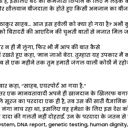
ी
है
,
इसलिए
बेटे
की
कमजोरी
छिपाने
के
लिए
मैं
लड़के
र
शीलवान
बीजदाता
के
होते
हुए
किसी
अनजान
का
बीज
ठाकुर
साहब
…
आज
इस
हवेली
को
क्या
हो
गया
है
?
अभी
क
को
बिरादरी
की
आएदिन
की
चुभती
बातों
से
नजात
मिल
ज
र
न
ही
मैं
लूंगा
,
फिर
भी
मैं
आप
की
बात
कैसे
ं
रखते
हुए
कहा
, ‘
मान
जाओ
बेटा
.
तुम्हारा
यह
उपकार
मैं
ब
से
एक
महीने
तक
तुम
हमारी
जंगल
वाली
कोठी
में
रहो
बार
कहा
, ‘‘
साहब
,
एयरपोर्ट
आ
गया
है
.’’
तर
एक
मानवतावादी
अपने
ही
खानदान
के
खिलाफ
बगा
ले
सूरज
का
परदादा
एक
ही
है
,
तब
उस
की
सारी
वैज्ञानिक
े
नंगा
नाच
रहा
था
,
इसलिए
वह
हमेशा
के
लिए
इस
देश
क
े
दादा
की
गलती
नहीं
दोहराई
.
उन
के
परदादा
के
जतन
से
ystem
,
DNA report
,
genetic testing
,
human dignity