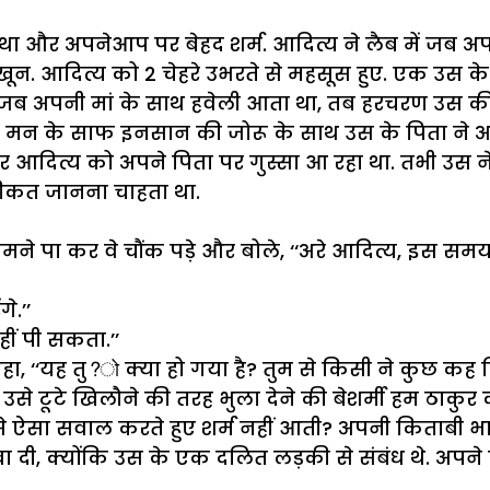
था
और
अपनेआप
पर
बेहद
शर्म
.
आदित्य
ने
लैब
में
जब
अप
खून
.
आदित्य
को
2
चेहरे
उभरते
से
महसूस
हुए
.
एक
उस
के
जब
अपनी
मां
के
साथ
हवेली
आता
था
,
तब
हरचरण
उस
क
मन
के
साफ
इनसान
की
जोरू
के
साथ
उस
के
पिता
ने
अ
र
आदित्य
को
अपने
पिता
पर
गुस्सा
आ
रहा
था
.
तभी
उस
न
ीकत
जानना
चाहता
था
.
ामने
पा
कर
वे
चौंक
पड़े
और
बोले
, ‘‘
अरे
आदित्य
,
इस
सम
ंगे
.’’
ीं
पी
सकता
.’’
हा
, ‘‘
यह
तु
?
क्या
हो
गया
है
?
तुम
से
किसी
ने
कुछ
कह
,
उसे
टूटे
खिलौने
की
तरह
भुला
देने
की
बेशर्मी
हम
ठाकुर
े
ऐसा
सवाल
करते
हुए
शर्म
नहीं
आती
?
अपनी
किताबी
भ
वा
दी
,
क्योंकि
उस
के
एक
दलित
लड़की
से
संबंध
थे
.
अपने