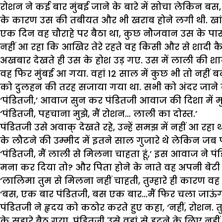
रोशन ने कई बार मुंबई जाने के बारे में सोचा लेकिन बस
के कारण उस की तबीयत और भी खराब होने लगी थी. खांस
एक दिन वह चौराहे पर बैठा था, कुछ नौजवान उस के पास आ
नहीं आ रहा कि आखिर तेरे रहते वह किसी और से शादी 
अखबार देखते ही उस के होश उड़ गए. उस में लाली की शा
वह फिर मुंबई आ गया. वहां 12 साल में कुछ भी तो नहीं ब
को दुलहन की तरह सजाया गया था. सभी को अंदर जाने की 
‘पंडितजी,’ आवाज सुन कर पंडितजी आवाज की दिशा में मुड़
‘पंडितजी, पहचाना मुझे, मैं रोशन… लाली का दोस्त.’
पंडितजी उसे अवाक् देखते रहे, उन्हें समझ में नहीं आ 
के लौटने की उम्मीद में इतने साल गुजारे थे लेकिन जब 
‘पंडितजी, मैं लाली से मिलना चाहता हूं,’ इस आवाज ने 
मना कर दिया तो? और पिता होने के नाते वह अपनी बेटी 
‘लालिमा तुम से मिलना नहीं चाहती, तुम्हारे ही कारण वह
‘बस, एक बार पंडितजी, बस एक बार…मैं फिर चला जाऊंगा,’
पंडितजी ने हृदय को कठोर करते हुए कहा, ‘नहीं, रोशन.
के सहारे बैठ गया. पंडितजी उसे वहां से हटने के लिए न