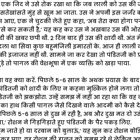
, एक जिद ने उसे रोक रखा था कि जब लाली को उस की जरूर
तेखांसते मुंह से खून आ जाता. उस ने अपनी इस जर्जर 
ए, एक ने चुटकी लेते हुए कहा, ‘अब तेरा क्या होगा पगले
कैसे कर सकती है,’ यह कह कर उस ने अखबार उस की ओर 
दी की खबर छपी थी. 2 दिन बाद ही उस की शादी थी. अंत म
दला था सिवा कुछ बहुमंजिली इमारतों के. आज ही लाली की श
इजाजत नहीं थी. सामने जा कर देखा तो पंडितजी को प्रव
े तो पागल की वेशभूषा में एक व्यक्ति को खड़ा पाया.
रहा था वह क्या करें. पिछले 5-6 साल के अथक प्रयास के 
पंडितजी को शादी के लिए न कहना मुश्किल होने लगा तो अं
पंडितजी को झकझोरा. उन्हें समझ में नहीं आ रहा था कि व
का हाथ किसी पागल जैसे दिखने वाले आदमी को कैसे दे स
 पिछले 5-6 साल से दुख में रही है, अब और दुख मत दो उस
 रोशन ने गिड़गिड़ाते हुए पंडितजी के पैर पकड़ लिए.
 तुम जाते हो या दरबान को बुलाऊं,’ यह सुन कर रोशन बो
हीं कह पाए. वह रोशन की हालत को समझ रहे थे लेकिन अब 