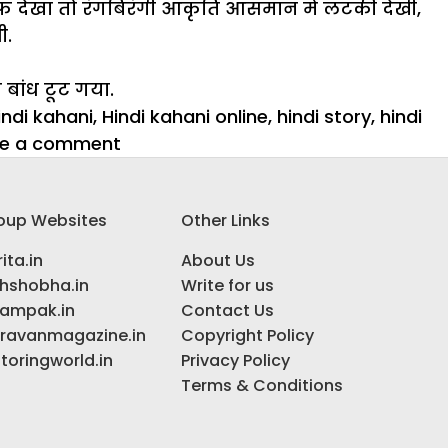
तरफ देखा तो रंगबिरंगी आकृति आसमान में लटकी देखी,
ी.
 बांध टूट गया.
indi kahani
,
Hindi kahani online
,
hindi story
,
hindi
on
ve a comment
लाली
:
oup Websites
Other Links
क्या
रोशन
ita.in
About Us
की
ihshobha.in
Write for us
हुई
ampak.in
Contact Us
लाली
ravanmagazine.in
Copyright Policy
?
toringworld.in
Privacy Policy
–
Terms & Conditions
भाग
3