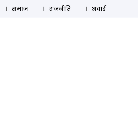
⚲
स्टोरी
लॉग इन
SUBSCRIBE
समाज
राजनीति
अवार्ड