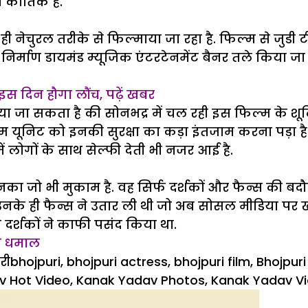
कार्तिक है.
ही नेचुरल तरीके से फिल्माया जा रहा है. फिल्म से जुड
निर्माण डायमंड म्यूजिक एंटरटेनमेंट बैनर तले किया जा र
 इस दिन हौगा लौंच, पढ़ें खबर
या जा सकता है की सोनभद्र में चल रही इस फिल्म के 
िल्म यूनिट को इनकी सुरक्षा का कड़ा इंतजाम करना पड़ा 
ं लोगों के साथ सेल्फी देती भी नजर आई है.
का जो भी मुकाम है. वह सिर्फ दर्शकों और फैन्स की बदौ
रें उनके ही फैन्स ने उतार ली थी जो अब सोसल मीडिया पर ख
 दर्शकों ने काफी पसंद किया था.
गी धमाल
ories
Tags
री
bhojpuri
,
bhojpuri actress
,
bhojpuri film
,
Bhojpur
v Hot Video
,
Kanak Yadav Photos
,
Kanak Yadav V