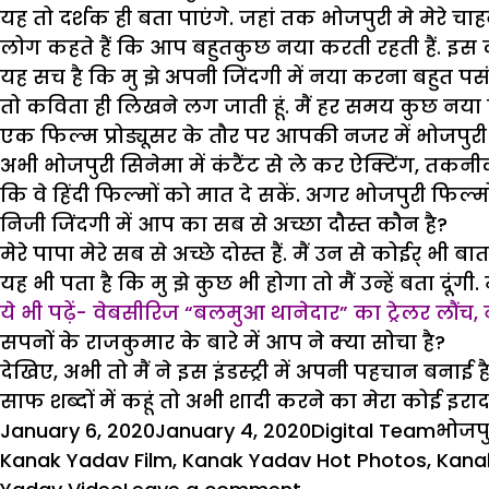
यह तो दर्शक ही बता पाएंगे. जहां तक भोजपुरी मे मेरे चाह
लोग कहते हैं कि आप बहुतकुछ नया करती रहती हैं. इस 
यह सच है कि मु झे अपनी जिंदगी में नया करना बहुत पसं
तो कविता ही लिखने लग जाती हूं. मैं हर समय कुछ नया क
एक फिल्म प्रोड्यूसर के तौर पर आपकी नजर में भोजपुरी 
अभी भोजपुरी सिनेमा में कंटैंट से ले कर ऐक्टिंग, तकनीक,
कि वे हिंदी फिल्मों को मात दे सकें. अगर भोजपुरी फिल्मों
निजी जिंदगी में आप का सब से अच्छा दौस्त कौन है?
मेरे पापा मेरे सब से अच्छे दोस्त हैं. मैं उन से कोईर् भी ब
यह भी पता है कि मु झे कुछ भी होगा तो मैं उन्हें बता दूंग
ये भी पढ़ें- वेबसीरिज “बलमुआ थानेदार” का ट्रेलर लौं
सपनों के राजकुमार के बारे में आप ने क्या सोचा है?
देखिए, अभी तो मैं ने इस इंडस्ट्री में अपनी पहचान बनाई ह
साफ शब्दों में कहूं तो अभी शादी करने का मेरा कोई इरादा 
Posted
Author
Cate
January 6, 2020
January 4, 2020
Digital Team
भोजपु
on
Kanak Yadav Film
,
Kanak Yadav Hot Photos
,
Kana
on