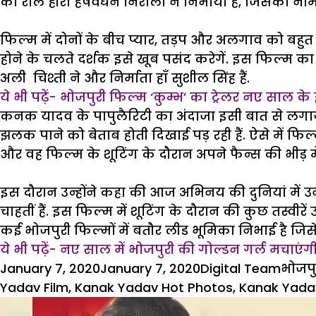
का रोल हीरो हर्षवर्धन निराला नें निभाया है, जिसका नाम 
फिल्म में दोनों के बीच प्यार, तड़प और अलगाव को बहुत 
होने के चलते दर्शक इसे खूब पसंद करेगें. इस फिल्म का 
अली चिश्ती ने और निर्माता हाँ सुशील सिंह हैं.
ये भी पढ़ें- भोजपुरी फिल्म ‘कुम्भ’ का ट्रेलर नए साल के
कनक यादव के पापुलैरिटी का अंदाजा इसी बात से लगा
झलक पाने को बेताब होती दिखाई पड़ रही हैं. ऐसे में फ
और वह फिल्म के शूटिंग के दौरान अपने फैन्स की भीड़ मे
इस दौरान उन्होंने कहा की आज अभिनय की दुनियां में उन
चाहतीं हैं. इस फिल्म में शूटिंग के दौरान की कुछ तस्वी
कई भोजपुरी फिल्मों में बतौर लीड भूमिका निभाई है जिसे
ये भी पढ़ें- नए साल में भोजपुरी की गोल्डन गर्ल मचाएं
Posted
Author
Categ
January 7, 2020
January 7, 2020
Digital Team
भोजपु
on
Yadav Film
,
Kanak Yadav Hot Photos
,
Kanak Yada