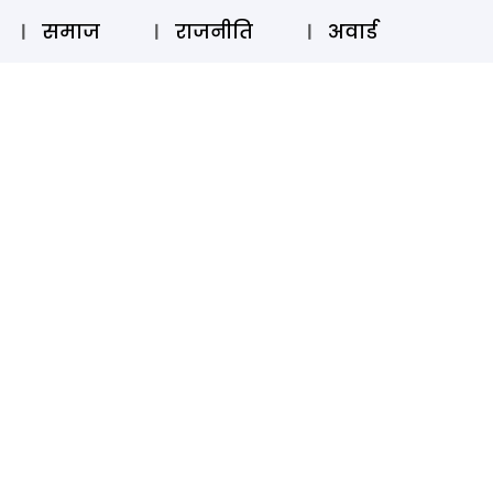
⚲
स्टोरी
लॉग इन
SUBSCRIBE
समाज
राजनीति
अवार्ड