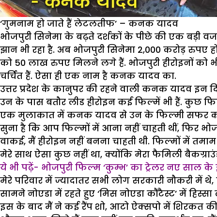
‘गुमनाम हो जाते हैं लेटलतीफ’ – कनक यादव
भोजपुरी सिनेमा के बढ़ते दर्शकों के पीछे की एक बड़ी
झान भी रहा है. अब भोजपुरी सिनेमा 2,000 करोड़ रुपए
को 50 लाख रुपए मिलने लगे हैं. भोजपुरी हीरोइनों को भ
चर्चित हैं. ऐसा ही एक नाम है कनक यादव का.
उत्तर प्रदेश के कानुपर की रहने वाली कनक यादव इन दि
उन के पास बतौर लीड हीरोइन कई फिल्में भी हैं. कुछ फिल्मों
एक मुलाकात में कनक यादव से उन के फिल्मी सफर को ले
सुना है कि आप फिल्मों में आना नहीं चाहती थीं, फिर भो
वाकई, मैं हीरोइन नहीं बनना चाहती थी. फिल्मों में 
मेरे साथ ऐसा कुछ नहीं था, क्योंकि मेरा फैमिली बैकग्राउंड
ये भी पढ़ें-
भोजपुरी फिल्म ‘कुम्भ’ का ट्रेलर नए साल के 
मेरे परिवार में ज्यादातर सभी लोग सरकारी नौकरी में थे
सामने नोएडा में रहते हुए ‘मिस नोएडा कौंटैस्ट’ में हिस
इस के बाद मैं ने कई रैंप शो, आटो ऐक्सपो में शिरकत की