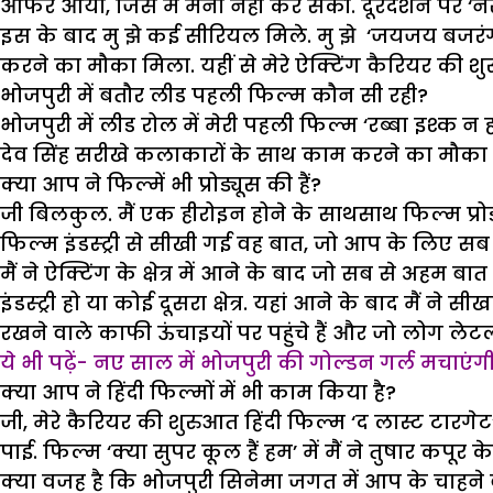
औफर आया, जिसे मैं मना नहीं कर सकी. दूरदर्शन पर ‘नैं
इस के बाद मु झे कई सीरियल मिले. मु झे ‘जयजय बजरंग बली’
करने का मौका मिला. यहीं से मेरे ऐक्टिंग कैरियर की श
भोजपुरी में बतौर लीड पहली फिल्म कौन सी रही?
भोजपुरी में लीड रोल में मेरी पहली फिल्म ‘रब्बा इश्क न 
देव सिंह सरीखे कलाकारों के साथ काम करने का मौका
क्या आप ने फिल्में भी प्रोड्यूस की हैं?
जी बिलकुल. मैं एक हीरोइन होने के साथसाथ फिल्म प्रोड्यू
फिल्म इंडस्ट्री से सीखी गई वह बात, जो आप के लिए सब स
मैं ने ऐक्टिंग के क्षेत्र में आने के बाद जो सब से अहम
इंडस्ट्री हो या कोई दूसरा क्षेत्र. यहां आने के बाद मै
रखने वाले काफी ऊंचाइयों पर पहुंचे हैं और जो लोग लेट
ये भी पढ़ें- नए साल में भोजपुरी की गोल्डन गर्ल मचाएं
क्या आप ने हिंदी फिल्मों में भी काम किया है?
जी, मेरे कैरियर की शुरुआत हिंदी फिल्म ‘द लास्ट टारगे
पाई. फिल्म ‘क्या सुपर कूल हैं हम’ में मैं ने तुषार कपू
क्या वजह है कि भोजपुरी सिनेमा जगत में आप के चाहने व