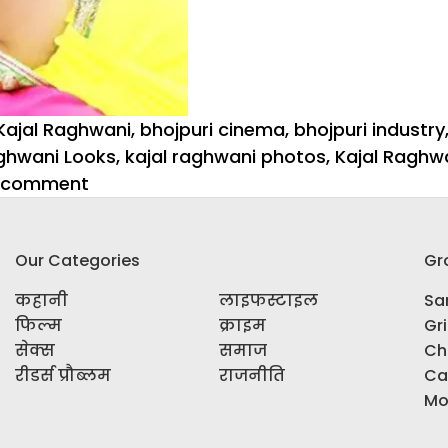
 Kajal Raghwani
,
bhojpuri cinema
,
bhojpuri industry
aghwani Looks
,
kajal raghwani photos
,
Kajal Raghw
on
a comment
Bhojpuri
एक्ट्रेस
Our Categories
Gr
काजल
राघवानी
कहानी
लाइफस्टाइल
Sar
की
फिल्म
क्राइम
Gr
ये
सेक्स
समाज
Ch
Photos
रीडर्स प्रौब्लम
राजनीति
Ca
देख
Mo
उड़