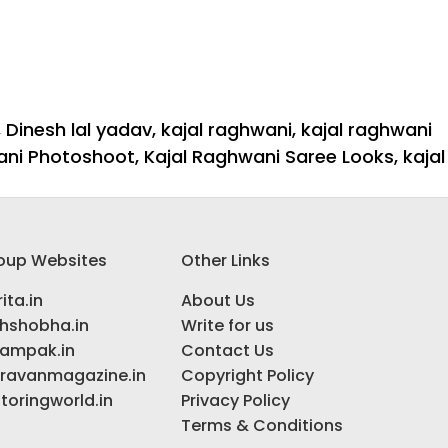
,
Dinesh lal yadav
,
kajal raghwani
,
kajal raghwani
ani Photoshoot
,
Kajal Raghwani Saree Looks
,
kajal
oup Websites
Other Links
ita.in
About Us
ihshobha.in
Write for us
ampak.in
Contact Us
ravanmagazine.in
Copyright Policy
toringworld.in
Privacy Policy
Terms & Conditions