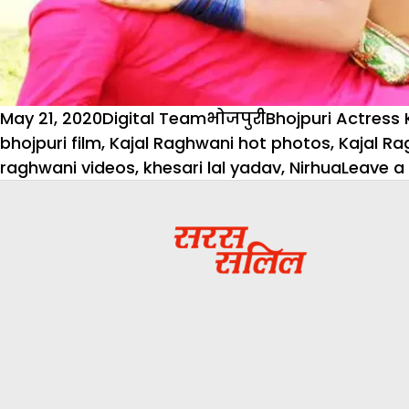
Posted
Author
Categories
Tags
May 21, 2020
Digital Team
भोजपुरी
Bhojpuri Actress
on
bhojpuri film
,
Kajal Raghwani hot photos
,
Kajal R
raghwani videos
,
khesari lal yadav
,
Nirhua
Leave 