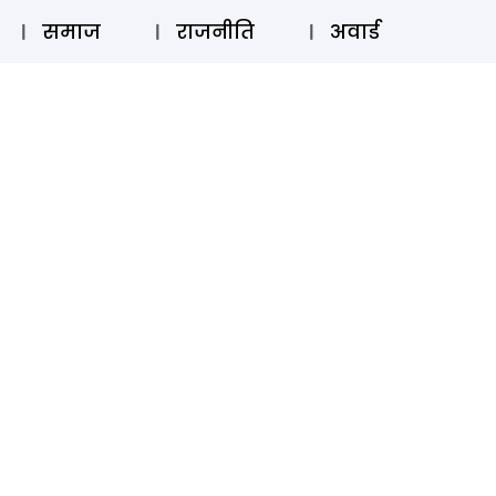
⚲
स्टोरी
लॉग इन
SUBSCRIBE
समाज
राजनीति
अवार्ड