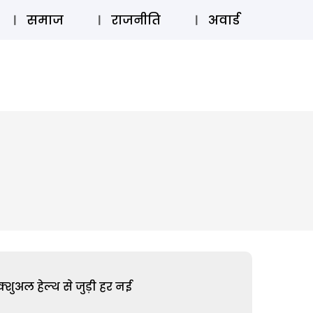
⚲
स्टोरी
लॉग इन
SUBSCRIBE
समाज
राजनीति
अवार्ड
शुअल हेल्थ से जुड़ी हर नई