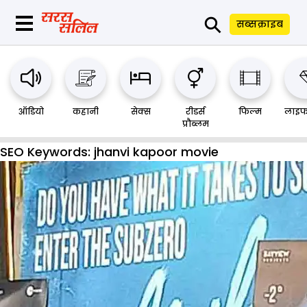
⚲
सब्सक्राइब
ऑडियो
कहानी
सेक्स
रीडर्स
फिल्म
लाइफ
प्रौब्लम
SEO Keywords:
jhanvi kapoor movie