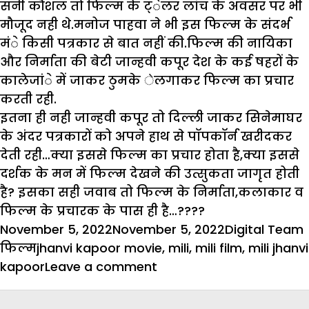
सनी कौशल तो फिल्म के ट्ेलर लांच के अवसर पर भी
मौजूद नही थे.मनोज पाहवा ने भी इस फिल्म के संदर्भ
मंे किसी पत्रकार से बात नहीं की.फिल्म की नायिका
और निर्माता की बेटी जान्हवी कपूर देश के कई षहरों के
कालेजांे में जाकर ठुमके ेलगाकर फिल्म का प्रचार
करती रही.
इतना ही नही जान्हवी कपूर तो दिल्ली जाकर सिनेमाघर
के अंदर पत्रकारों को अपने हाथ से पाॅपकाॅर्न खरीदकर
देती रही…क्या इससे फिल्म का प्रचार होता है,क्या इससे
दर्शक के मन में फिल्म देखने की उत्सुकता जागृत होती
है? इसका सही जवाब तो फिल्म के निर्माता,कलाकार व
फिल्म के प्रचारक के पास ही है…????
Posted
Author
November 5, 2022
November 5, 2022
Digital Team
on
Tags
फिल्म
jhanvi kapoor movie
,
mili
,
mili film
,
mili jhanvi
on
kapoor
Leave a comment
फिल्म मिली
के प्रचार के लिए आम इंसान