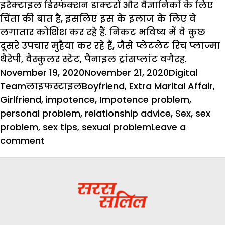
इरैक्टाइल डिस्फंक्शन डाक्टरों और वैज्ञानिकों के लिए
चिंता की बात है, इसलिए इस के इलाज के लिए वे
लगातार कोशिश कर रहे हैं. निकट भविष्य में वे कुछ
दूसरे उपचार मुहैया कर रहे हैं, जैसे प्लेटलेट रिच प्लाज्मा
थैरेपी, वैस्कुलर स्टेट, पैनाइल ट्रांसप्लांट वगैरह.
Posted
Author
November 19, 2020
November 21, 2020
Digital
on
Categories
Tags
Team
लाइफस्टाइल
Boyfriend
,
Extra Marital Affair
,
Girlfriend
,
impotence
,
Impotence problem
,
personal problem
,
relationship advice
,
Sex
,
sex
problem
,
sex tips
,
sexual problem
Leave a
on
comment
नपुंसकता-
एक
गंभीर
समस्या