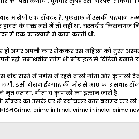
र का पता लगाया. बुधवार सुबह उसे गिरफ्तार किया. जि
ार आरोपी एक डॉक्टर है. पूछताछ में उसकी पहचान अम्बुज 
ादसे के वक्त नशे में तो नहीं था. चश्मदीद किशनगंज निव
दर में एक कारखाने में काम करती थीं.
पर ही अगर अपनी कार रोककर उस महिला को तुरंत अस्पताल
़पती रहीं. तमाशबीन लोग भी मोबाइल से विडियो बनाते रहे.
ीच रास्ते में पड़ोस में रहने वाली गीता और कृपाली दे
 लगीं. इसी दौरान ईदगाह की ओर से आए कार सवार डॉक्टर 
ं ने मृत बताया. गीता व कृपाली का इलाज जारी है.
ोपी डॉक्टर को उसके घर से दबोचकर कार बरामद कर ली 
Categories
Tags
क्राइम
Crime
,
crime in hindi
,
crime in india
,
crime ne