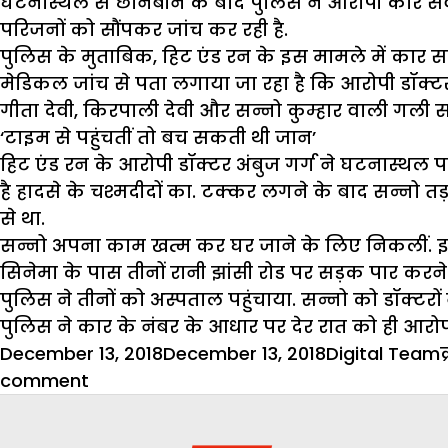
घटनास्थल से छानबीन के बाद पुलिस ने आरोपी कार सवा
परिजनों को सौंपकर जांच कर रही है.
पुलिस के मुताबिक, हिट एंड रन के इस मामले में कार सव
मेडिकल जांच से पता लगाया जा रहा है कि आरोपी डॉक्टर ह
गीता देवी, किरपाली देवी और सन्नो कुम्हार वाली गली स
‘
टाइम से पहुंचतीं तो बच सकती थी जान
’
हिट एंड रन के आरोपी डॉक्टर अंबुज गर्ग ने घटनास्थल 
है हादसे के चश्मदीदों का. टक्कर लगने के बाद सन्नो तड
से था.
सन्नो अपना काम खत्म कर घर जाने के लिए निकलीं. इस ब
सिनेमा के पास तीनों रानी झांसी रोड पर सड़क पार करने
पुलिस ने तीनों को अस्पताल पहुंचाया. सन्नो को डॉक्टरो
पुलिस ने कार के नंबर के आधार पर देर रात को ही आर
Posted
Author
December 13, 2018
December 13, 2018
Digital Team
on
on
comment
डाक्टर
ने