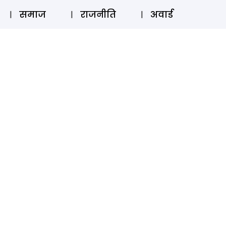
⚲
स्टोरी
लॉग इन
SUBSCRIBE
समाज
राजनीति
अवार्ड