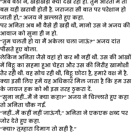
‘‘अब बैठो न, खड़ीखड़ी क्या देख रही हो. तुम औरतों में तो
बस यही खराबी होती है. जराजरा सी बात पर परेशान हो
जाती हो,’’ अजय ने झल्लाते हुए कहा.
पर अनिता अब भी वैसे ही खड़ी थी, मानो उस ने अजय की
आवाज को सुना ही न हो.
‘‘तुम चलती हो या मैं अकेला चला जाऊं?’’ अजय दांत
पीसते हुए बोला.
लेकिन अनिता जैसे वहां हो कर भी नहीं थी. उस की आंखों
में बिट्टू का सहमा हुआ चेहरा और उस की निरीह खामोशी
तैर रही थी. वह सोच रही थी, बिट्टू छोटा है, हमारे वश में है.
क्या इसी लिए हमें यह अधिकार मिल जाता है कि हम उस
के जायज हक को भी इस तरह ठुकरा दें.
‘‘सुना नहीं…मैं ने क्या कहा?’’ अजय ने चिल्लाते हुए कहा
तो अनिता चौंक गई.
‘‘नहीं…मैं कहीं नहीं जाऊंगी,’’ अनिता ने एकएक शब्द पर
जोर देते हुए कहा.
‘‘क्या? तुम्हारा दिमाग तो सही है.’’