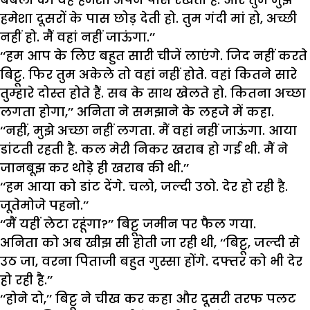
हमेशा दूसरों के पास छोड़ देती हो. तुम गंदी मां हो, अच्छी
नहीं हो. मैं वहां नहीं जाऊंगा.’’
‘‘हम आप के लिए बहुत सारी चीजें लाएंगे. जिद नहीं करते
बिट्टू. फिर तुम अकेले तो वहां नहीं होते. वहां कितने सारे
तुम्हारे दोस्त होते हैं. सब के साथ खेलते हो. कितना अच्छा
लगता होगा,’’ अनिता ने समझाने के लहजे में कहा.
‘‘नहीं, मुझे अच्छा नहीं लगता. मैं वहां नहीं जाऊंगा. आया
डांटती रहती है. कल मेरी निकर खराब हो गई थी. मैं ने
जानबूझ कर थोड़े ही खराब की थी.’’
‘‘हम आया को डांट देंगे. चलो, जल्दी उठो. देर हो रही है.
जूतेमोजे पहनो.’’
‘‘मैं यहीं लेटा रहूंगा?’’ बिट्टू जमीन पर फैल गया.
अनिता को अब खीझ सी होती जा रही थी, ‘‘बिट्टू, जल्दी से
उठ जा, वरना पिताजी बहुत गुस्सा होंगे. दफ्तर को भी देर
हो रही है.’’
‘‘होने दो,’’ बिट्टू ने चीख कर कहा और दूसरी तरफ पलट