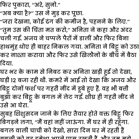
फिर पुकारा, ‘‘अरे, सुनो.’’
‘‘अब क्या है?’’ उस ने मुड़ कर पूछा.
‘‘जरा देखना, कोई ढंग की कमीज है, पहनने के लिए.’’
‘‘तुम उस की चिंता मत करो,’’ अनिता ने कहा और अंदर
चली गई. अजय ने चप्पलें पैरों में डालीं और फिर बिना
हाथमुंह धोए ही बाहर निकल गया. अनिता ने बिट्टू को उठा
कर नाश्ता कराया और फिर उसे खिलौनों के बीच में बैठा
दिया.
घर भर के काम से निबट कर अनिता खड़ी हुई तो देखा,
घड़ी 12 बजा रही थी. कमरे में आई तो देखा कि अजय और
बिट्टू दोनों फर्श पर गहरी नींद में डूबे हुए हैं. वह भी बत्ती
बुझा कर बिट्टू के बगल में लेट गई. शीघ्र ही गहरी नींद ने
उसे आ घेरा.
सुबह शिशुसदन जाने के लिए तैयार होते वक्त बिट्टू फिर
बिगड़ने लगा, ‘‘मैं वहां नहीं जाऊंगा. मैं घर में ही रहूंगा.
बगल वाली चाची को देखो, सारा दिन घर में रहती हैं
बबली को वह हमेशा अपने पास रखती हैं. और तुम मुझे