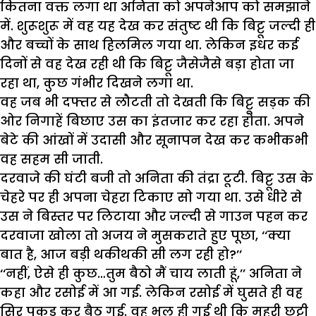
कितना वक्त लगा था अनिता को अपनेआप को समझाने
में. शुरूशुरू में वह यह देख कर संतुष्ट थी कि बिट्टू जल्दी ही
और बच्चों के साथ हिलमिल गया था. लेकिन इधर कई
दिनों से वह देख रही थी कि बिट्टू जैसेजैसे बड़ा होता जा
रहा था, कुछ गंभीर दिखने लगा था.
वह जब भी दफ्तर से लौटती तो देखती कि बिट्टू सड़क की
ओर निगाहें बिछाए उस का इंतजार कर रहा होता. अपने
बेटे की आंखों में उदासी और सूनापन देख कर कभीकभी
वह सहम सी जाती.
दरवाजे की घंटी बजी तो अनिता की तंद्रा टूटी. बिट्टू उस के
चेहरे पर ही अपना चेहरा टिकाए सो गया था. उसे धीरे से
उस ने बिस्तर पर लिटाया और जल्दी से गाउन पहन कर
दरवाजा खोला तो अजय ने मुसकराते हुए पूछा, ‘‘क्या
बात है, आज बड़ी थकीथकी सी लग रही हो?’’
‘‘नहीं, ऐसे ही कुछ…तुम बैठो मैं चाय लाती हूं,’’ अनिता ने
कहा और रसोई में आ गई. लेकिन रसोई में घुसते ही वह
सिर पकड़ कर बैठ गई. वह भूल ही गई थी कि महरी छुट्टी