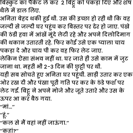
बिस्कुट का पैकेट ले कर 2 बिट्टू को पकड़ा दिए और शेष
थैले में डाल लिए.
अनिता बेहद थकी हुई थी. उस की इच्छा हो रही थी कि वह
जल्दी से जल्दी घर पहुंच कर बिस्तर पर ढेर हो जाए. पंखे
की ठंडी हवा में आंखें मूंदे लेटी रहे और अपने दिलोदिमाग
की थकान उतारती रहे. फिर कोई उसे एक प्याला चाय
पकड़ा दे और चाय पी कर वह फिर लेट जाए.
लेकिन ऐसा संभव नहीं था. घर जाते ही उसे काम में जुट
जाना था. महरी भी 2-3 दिन की छुट्टी पर थी.
यही सब सोचते हुए अनिता घर पहुंची. साड़ी उतार कर एक
ओर रख दी और पंखा पूरी गति पर कर के ठंडे फर्श पर
लेट गई. बिट्टू ने अपने मोजे और जूते उतारे और उस के
ऊपर आ कर बैठ गया.
‘‘मां…’’
‘‘हूं.’’
‘‘कल से मैं वहां नहीं जाऊंगा.’’
‘‘कहां?’’