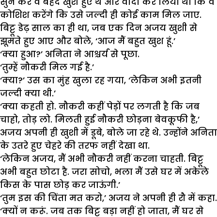
सुन कर वे बेहद खुश हुए थे और वादा कर लिया था कि वे
कोशिश करेंगे कि उसे जल्दी ही कोई काम मिल जाए.
बिट्टू डेढ़ साल का ही था, जब एक दिन अजय खुशी से
झूमते हुए आए और बोले, ‘आज मैं बहुत खुश हूं.’
‘क्या हुआ?’ अनिता ने आश्चर्य से पूछा.
‘तुम्हें नौकरी मिल गई है.’
‘क्या?’ उस का मुंह खुला रह गया, ‘लेकिन अभी इतनी
जल्दी क्या थी.’
‘क्या कहती हो. नौकरी कहीं पेड़ों पर लगती है कि जब
चाहो, तोड़ लो. मिलती हुई नौकरी छोड़ना बेवकूफी है,’
अजय अपनी ही खुशी में डूबे, बोले जा रहे थे. उन्होंने अनिता
के उतरे हुए चेहरे की तरफ नहीं देखा था.
‘लेकिन अजय, मैं अभी नौकरी नहीं करना चाहती. बिट्टू
अभी बहुत छोटा है. जरा सोचो, भला मैं उसे घर में अकेले
किस के पास छोड़ कर जाऊंगी.’
‘तुम इस की चिंता मत करो,’ अजय ने अपनी ही रौ में कहा.
‘क्यों न करूं. जब तक बिट्टू बड़ा नहीं हो जाता, मैं घर से