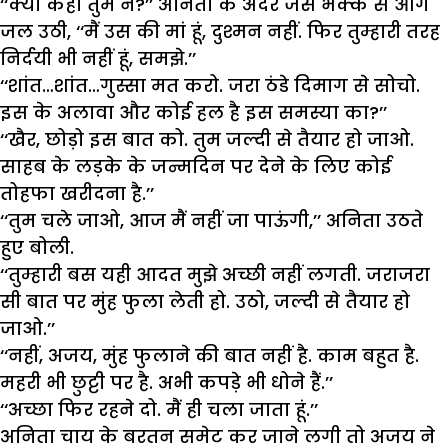
‘‘क्या कहा तुम ने?’’ अनिता के अंदर जैसे भक्क से आग
जल उठी, ‘‘मैं उस की मां हूं, दुश्मन नहीं. फिर तुम्हारी तरह
निर्दयी भी नहीं हूं, समझे.’’
‘‘शांत…शांत…गुस्सा मत करो. जरा ठंडे दिमाग से सोचो.
इस के अलावा और कोई हल है इस समस्या का?’’
‘‘खैर, छोड़ो इस बात को. तुम जल्दी से तैयार हो जाओ.
साहब के लड़के के जन्मदिन पर देने के लिए कोई
तोहफा खरीदना है.’’
‘‘तुम चले जाओ, आज मैं नहीं जा पाऊंगी,’’ अनिता उठते
हुए बोली.
‘‘तुम्हारी बस यही आदत मुझे अच्छी नहीं लगती. जराजरा
सी बात पर मुंह फुला लेती हो. उठो, जल्दी से तैयार हो
जाओ.’’
‘‘नहीं, अजय, मुंह फुलाने की बात नहीं है. काम बहुत है.
महरी भी छुट्टी पर है. अभी कपड़े भी धोने हैं.’’
‘‘अच्छा फिर रहने दो. मैं ही चला जाता हूं.’’
अनिता चाय के बरतन समेट कर जाने लगी तो अजय ने