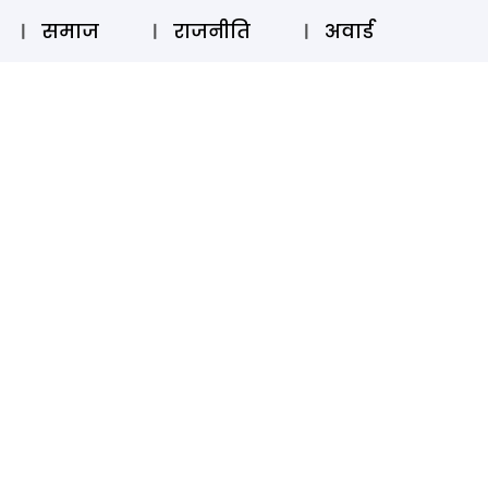
⚲
स्टोरी
लॉग इन
SUBSCRIBE
समाज
राजनीति
अवार्ड